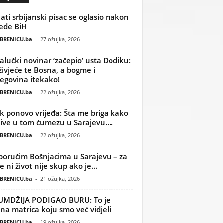
ati srbijanski pisac se oglasio nakon
ede BiH
BRENICU.ba
-
27 ožujka, 2026
alučki novinar ‘začepio’ usta Dodiku:
ivjeće te Bosna, a bogme i
egovina itekako!
BRENICU.ba
-
22 ožujka, 2026
k ponovo vrijeđa: Šta me briga kako
žive u tom ćumezu u Sarajevu....
BRENICU.ba
-
22 ožujka, 2026
poručim Bošnjacima u Sarajevu – za
 ni život nije skup ako je...
BRENICU.ba
-
21 ožujka, 2026
UMDŽIJA PODIGAO BURU: To je
na matrica koju smo već vidjeli
BRENICU.ba
-
19 ožujka, 2026