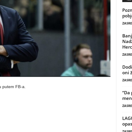
Pozn
pobj
ZASRE
Banj
Nadž
Herc
ZASRE
Dodi
oni 
ZASRE
ću putem FB-a.
“Da 
mene
ZASRE
LAG
opas
ZASRE