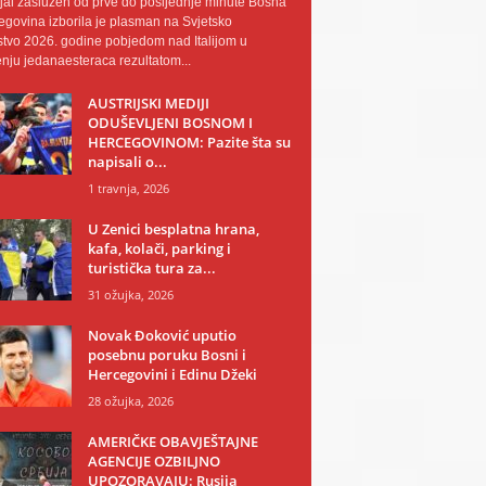
al zaslužen od prve do posljednje minute Bosna
egovina izborila je plasman na Svjetsko
tvo 2026. godine pobjedom nad Italijom u
nju jedanaesteraca rezultatom...
AUSTRIJSKI MEDIJI
ODUŠEVLJENI BOSNOM I
HERCEGOVINOM: Pazite šta su
napisali o...
1 travnja, 2026
U Zenici besplatna hrana,
kafa, kolači, parking i
turistička tura za...
31 ožujka, 2026
Novak Đoković uputio
posebnu poruku Bosni i
Hercegovini i Edinu Džeki
28 ožujka, 2026
AMERIČKE OBAVJEŠTAJNE
AGENCIJE OZBILJNO
UPOZORAVAJU: Rusija