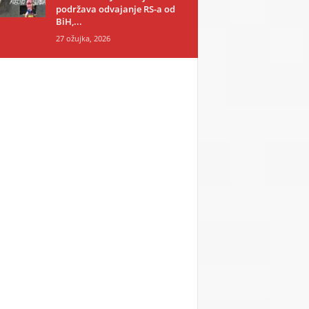
podržava odvajanje RS-a od
BiH,...
27 ožujka, 2026