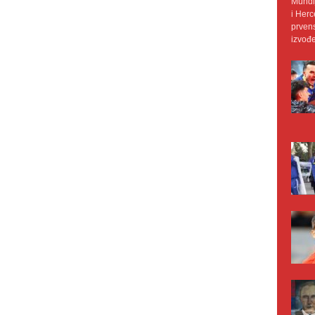
Mundij
i Herc
prvens
izvođe