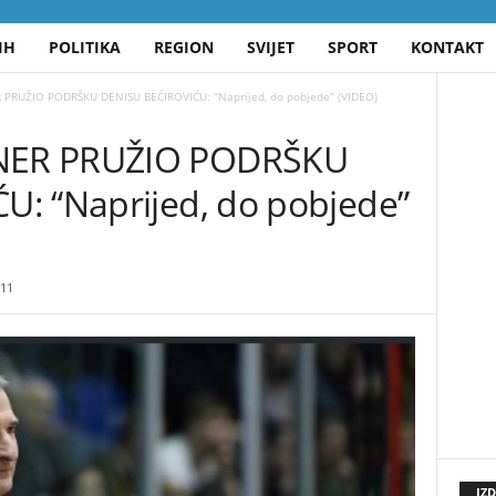
IH
POLITIKA
REGION
SVIJET
SPORT
KONTAKT
PRUŽIO PODRŠKU DENISU BEĆIROVIĆU: “Naprijed, do pobjede” (VIDEO)
NER PRUŽIO PODRŠKU
: “Naprijed, do pobjede”
11
IZ