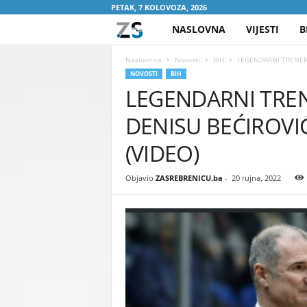
PETAK, 7 KOLOVOZA, 2026
NASLOVNA
VIJESTI
B
Z
A
Naslovnica
Novosti
BiH
LEGENDARNI TRENER 
NOVOSTI
BIH
LEGENDARNI TRE
S
DENISU BEĆIROVIĆU
R
(VIDEO)
E
Objavio
ZASREBRENICU.ba
-
20 rujna, 2022
B
R
E
N
I