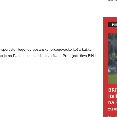
PO
ka, sportiste i legende bosanskohercegovačke košarkaške
o je na Facebooku kandidat za člana Predsjedništva BiH iz
BRI
Ital
na 
ZASRE