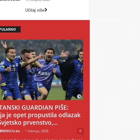
Učitaj više
PULARNO
TANSKI GUARDIAN PIŠE:
ija je opet propustila odlazak
Svjetsko prvenstvo,...
BRENICU.ba
-
1 travnja, 2026
0