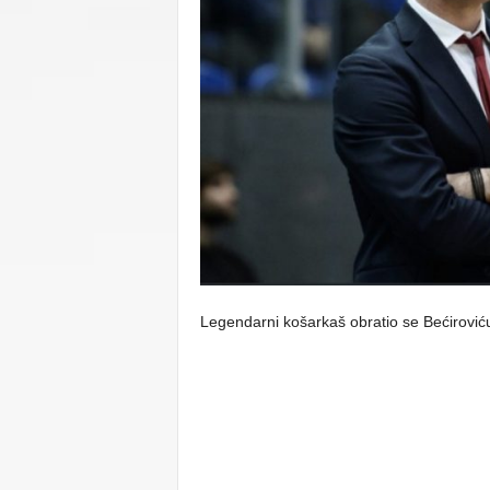
C
U
Legendarni košarkaš obratio se Bećirovi