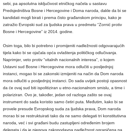
sebi, pa apsolutna isključivost etničkog načela u sastavu
Predsjedništva Bosne i Hercegovine i Doma naroda, dakle da bi se
kandidati mogli birati i prema čisto građanskom principu, kako je
zatražio Evropski sud za ljudska prava u predmetu “Zornić protiv
Bosne i Hercegovine” iz 2014. godine.
Osim toga, bilo bi potrebno i promijeniti nadležnosti odgovarajućih
tijela kako bi se ojačala opća ovlaštenja političkog odlučivanja.
Naprimjer, veto protiv “vitalnih nacionalnih interesa”, o kojem
Ustavni sud Bosne i Hercegovine mora odlučiti u posljednjoj
instanci, mogao bi se zakonski izmijeniti na način da Dom naroda
mora odlučiti u posljednjoj instanci. Do sada uvijek postoji opasnost
da će ovaj sud biti ispolitiziran u etno-nacionalnom smislu, a time i
polariziran. Ovo je, također, jedan od razloga zašto se ovaj
instrument do sada koristio samo četiri puta. Međutim, kako bi se
provele presude Evropskog suda za ljudska prava, Dom naroda
morao bi se restruktuirati tako da ne samo delegati tri konstitutivna
naroda, već i svi građani budu zastupljeni određenim brojem
delegata i da je njegova zakonodavna nadležnost ograničena na