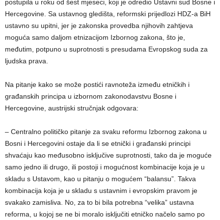
postupila u roku od šest mjeseci, koji je odredio Ustavni sud Bosne i
Hercegovine. Sa ustavnog gledišta, reformski prijedlozi HDZ-a BiH
ustavno su upitni, jer je zakonska provedba njihovih zahtjeva
moguća samo daljom etnizacijom Izbornog zakona, što je,
međutim, potpuno u suprotnosti s presudama Evropskog suda za
ljudska prava.
Na pitanje kako se može postići ravnoteža između etničkih i
građanskih principa u izbornom zakonodavstvu Bosne i
Hercegovine, austrijski stručnjak odgovara:
– Centralno političko pitanje za svaku reformu Izbornog zakona u
Bosni i Hercegovini ostaje da li se etnički i građanski principi
shvaćaju kao međusobno isključive suprotnosti, tako da je moguće
samo jedno ili drugo, ili postoji i mogućnost kombinacije koja je u
skladu s Ustavom, kao u pitanju o mogućem “balansu”. Takva
kombinacija koja je u skladu s ustavnim i evropskim pravom je
svakako zamisliva. No, za to bi bila potrebna “velika” ustavna
reforma, u kojoj se ne bi moralo isključiti etničko načelo samo po