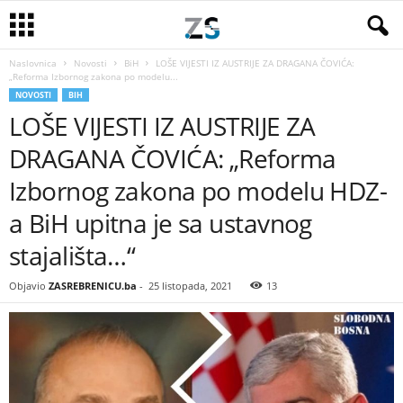
Naslovnica
Novosti
BiH
LOŠE VIJESTI IZ AUSTRIJE ZA DRAGANA ČOVIĆA:
„Reforma Izbornog zakona po modelu...
NOVOSTI
BIH
LOŠE VIJESTI IZ AUSTRIJE ZA
DRAGANA ČOVIĆA: „Reforma
Izbornog zakona po modelu HDZ-
a BiH upitna je sa ustavnog
stajališta…“
Objavio
ZASREBRENICU.ba
-
25 listopada, 2021
13