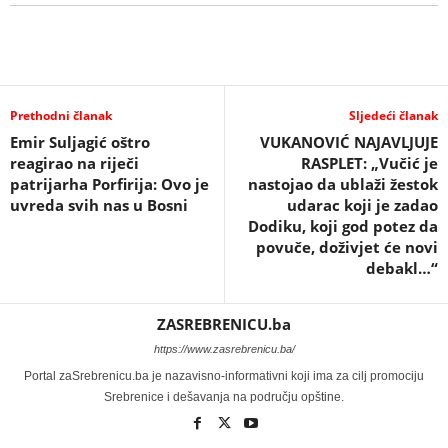
Prethodni članak
Sljedeći članak
Emir Suljagić oštro
VUKANOVIĆ NAJAVLJUJE
reagirao na riječi
RASPLET: „Vučić je
patrijarha Porfirija: Ovo je
nastojao da ublaži žestok
uvreda svih nas u Bosni
udarac koji je zadao
Dodiku, koji god potez da
povuče, doživjet će novi
debakl…“
ZASREBRENICU.ba
https://www.zasrebrenicu.ba/
Portal zaSrebrenicu.ba je nazavisno-informativni koji ima za cilj promociju
Srebrenice i dešavanja na području opštine.