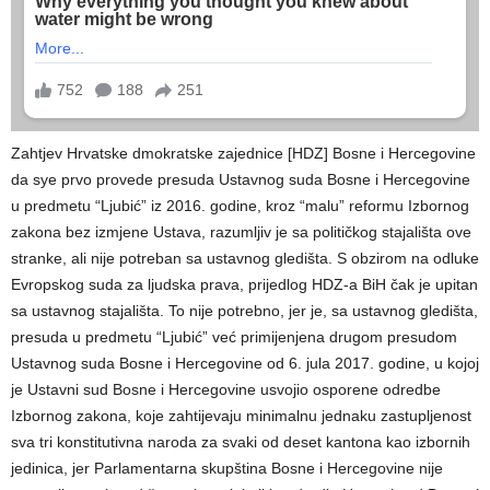
Zahtjev Hrvatske dmokratske zajednice [HDZ] Bosne i Hercegovine
da sye prvo provede presuda Ustavnog suda Bosne i Hercegovine
u predmetu “Ljubić” iz 2016. godine, kroz “malu” reformu Izbornog
zakona bez izmjene Ustava, razumljiv je sa političkog stajališta ove
stranke, ali nije potreban sa ustavnog gledišta. S obzirom na odluke
Evropskog suda za ljudska prava, prijedlog HDZ-a BiH čak je upitan
sa ustavnog stajališta. To nije potrebno, jer je, sa ustavnog gledišta,
presuda u predmetu “Ljubić” već primijenjena drugom presudom
Ustavnog suda Bosne i Hercegovine od 6. jula 2017. godine, u kojoj
je Ustavni sud Bosne i Hercegovine usvojio osporene odredbe
Izbornog zakona, koje zahtijevaju minimalnu jednaku zastupljenost
sva tri konstitutivna naroda za svaki od deset kantona kao izbornih
jedinica, jer Parlamentarna skupština Bosne i Hercegovine nije