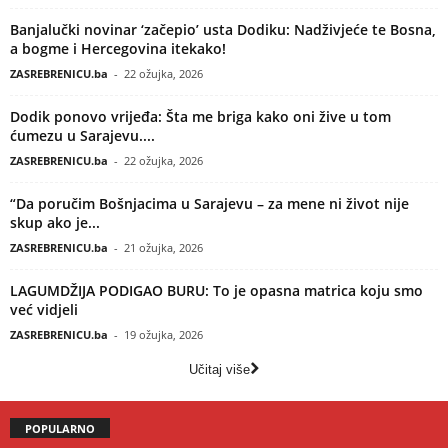
Banjalučki novinar ‘začepio’ usta Dodiku: Nadživjeće te Bosna,
a bogme i Hercegovina itekako!
ZASREBRENICU.ba
-
22 ožujka, 2026
Dodik ponovo vrijeđa: Šta me briga kako oni žive u tom
ćumezu u Sarajevu....
ZASREBRENICU.ba
-
22 ožujka, 2026
“Da poručim Bošnjacima u Sarajevu – za mene ni život nije
skup ako je...
ZASREBRENICU.ba
-
21 ožujka, 2026
LAGUMDŽIJA PODIGAO BURU: To je opasna matrica koju smo
već vidjeli
ZASREBRENICU.ba
-
19 ožujka, 2026
Učitaj više
POPULARNO