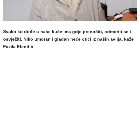
Svako ko dođe u naše kuće ima gdje prenoćiti, odmoriti se i
osvježiti. Niko umoran i gladan neće otići iz naših avlija, kaže
Fazila Efendić