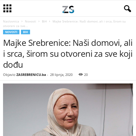
Naslovnica
Novosti
BiH
Majke Srebrenice: Naši domovi, ali i srca, širom su
otvoreni za sve...
NOVOSTI
BIH
Majke Srebrenice: Naši domovi, ali
i srca, širom su otvoreni za sve koji
dođu
Objavio
ZASREBRENICU.ba
-
28 lipnja, 2020
20