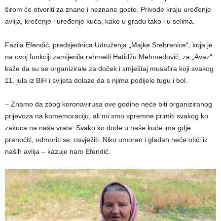
širom će otvoriti za znane i neznane goste. Privode kraju uređenje
avlija, krečenje i uređenje kuća, kako u gradu tako i u selima.
Fazila Efendić, predsjednica Udruženja „Majke Srebrenice“, koja je
na ovoj funkciji zamijenila rahmetli Hatidžu Mehmedović, za „Avaz“
kaže da su se organizirale za doček i smještaj musafira koji svakog
11. jula iz BiH i svijeta dolaze da s njima podijele tugu i bol.
– Znamo da zbog koronavirusa ove godine neće biti organiziranog
prijevoza na komemoraciju, ali mi smo spremne primiti svakog ko
zakuca na naša vrata. Svako ko dođe u naše kuće ima gdje
prenoćiti, odmoriti se, osvježiti. Niko umoran i gladan neće otići iz
naših avlija – kazuje nam Efendić.