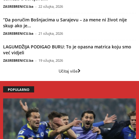
ZASREBRENICU.ba
-
22 ožujka, 2026
“Da poručim Bošnjacima u Sarajevu – za mene ni život nije
skup ako je...
ZASREBRENICU.ba
-
21 ožujka, 2026
LAGUMDŽIJA PODIGAO BURU: To je opasna matrica koju smo
već vidjeli
ZASREBRENICU.ba
-
19 ožujka, 2026
Učitaj više
POPULARNO