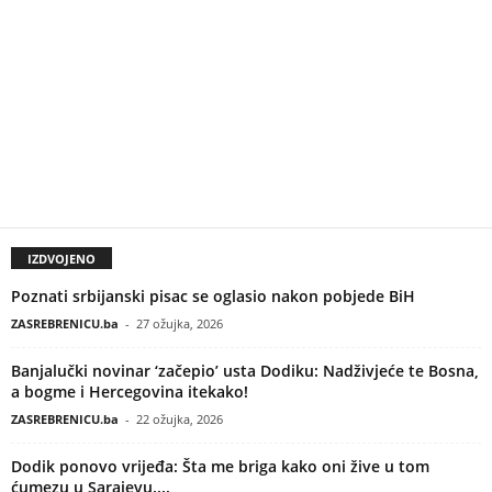
IZDVOJENO
Poznati srbijanski pisac se oglasio nakon pobjede BiH
ZASREBRENICU.ba
-
27 ožujka, 2026
Banjalučki novinar ‘začepio’ usta Dodiku: Nadživjeće te Bosna,
a bogme i Hercegovina itekako!
ZASREBRENICU.ba
-
22 ožujka, 2026
Dodik ponovo vrijeđa: Šta me briga kako oni žive u tom
ćumezu u Sarajevu....