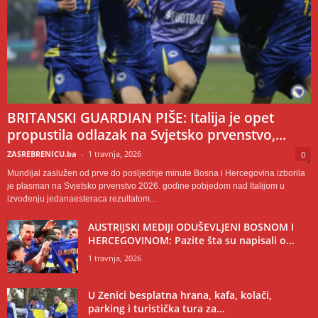
BRITANSKI GUARDIAN PIŠE: Italija je opet
propustila odlazak na Svjetsko prvenstvo,...
ZASREBRENICU.ba
-
1 travnja, 2026
0
Mundijal zaslužen od prve do posljednje minute Bosna i Hercegovina izborila
je plasman na Svjetsko prvenstvo 2026. godine pobjedom nad Italijom u
izvođenju jedanaesteraca rezultatom...
AUSTRIJSKI MEDIJI ODUŠEVLJENI BOSNOM I
HERCEGOVINOM: Pazite šta su napisali o...
1 travnja, 2026
U Zenici besplatna hrana, kafa, kolači,
parking i turistička tura za...