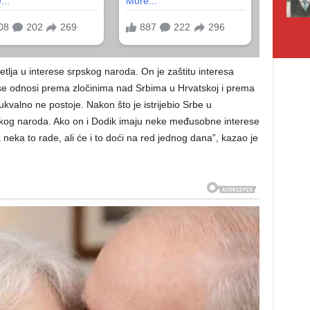
lja u interese srpskog naroda. On je zaštitu interesa
se odnosi prema zločinima nad Srbima u Hrvatskoj i prema
kvalno ne postoje. Nakon što je istrijebio Srbe u
pskog naroda. Ako on i Dodik imaju neke međusobne interese
a neka to rade, ali će i to doći na red jednog dana”, kazao je