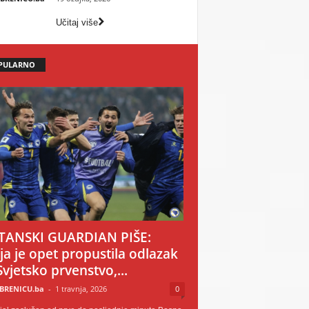
Učitaj više
PULARNO
TANSKI GUARDIAN PIŠE:
ija je opet propustila odlazak
Svjetsko prvenstvo,...
BRENICU.ba
-
1 travnja, 2026
0