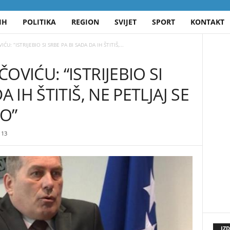
IH
POLITIKA
REGION
SVIJET
SPORT
KONTAKT
U: “ISTRIJEBIO SI SRBE PA BI SADA DA IH ŠTITIŠ,...
OVIĆU: “ISTRIJEBIO SI
 IH ŠTITIŠ, NE PETLJAJ SE
TO”
13
IZ