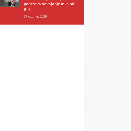
podržava odvajanje RS-a od
BiH,...
27 ožujka, 2026