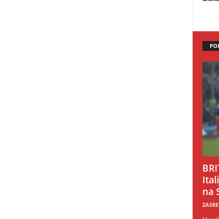
PO
BRI
Ital
na 
ZASRE