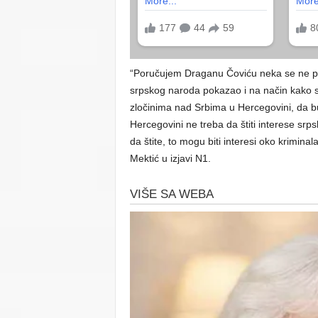
“Poručujem Draganu Čoviću neka se ne pet
srpskog naroda pokazao i na način kako 
zločinima nad Srbima u Hercegovini, da bu
Hercegovini ne treba da štiti interese sr
da štite, to mogu biti interesi oko kriminal
Mektić u izjavi N1.