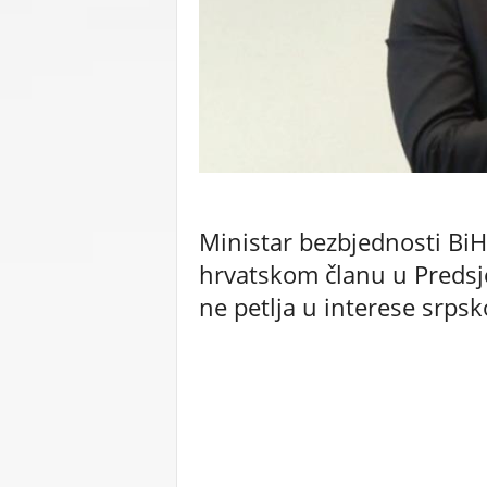
C
U
Ministar bezbjednosti Bi
hrvatskom članu u Predsj
ne petlja u interese srps