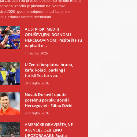
al zaslužen od prve do posljednje minute Bosna
egovina izborila je plasman na Svjetsko
tvo 2026. godine pobjedom nad Italijom u
nju jedanaesteraca rezultatom...
AUSTRIJSKI MEDIJI
ODUŠEVLJENI BOSNOM I
HERCEGOVINOM: Pazite šta su
napisali o...
1 travnja, 2026
U Zenici besplatna hrana,
kafa, kolači, parking i
turistička tura za...
31 ožujka, 2026
Novak Đoković uputio
posebnu poruku Bosni i
Hercegovini i Edinu Džeki
28 ožujka, 2026
AMERIČKE OBAVJEŠTAJNE
AGENCIJE OZBILJNO
UPOZORAVAJU: Rusija