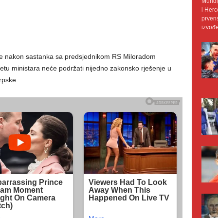
Mundij
i Herc
prvens
izvođe
i je nakon sastanka sa predsjednikom RS Miloradom
jetu ministara neće podržati nijedno zakonsko rješenje u
rpske.