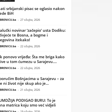
ati srbijanski pisac se oglasio nakon
ede BiH
BRENICU.ba
-
27 ožujka, 2026
alučki novinar ‘začepio’ usta Dodiku:
ivjeće te Bosna, a bogme i
egovina itekako!
BRENICU.ba
-
22 ožujka, 2026
k ponovo vrijeđa: Šta me briga kako
žive u tom ćumezu u Sarajevu....
BRENICU.ba
-
22 ožujka, 2026
poručim Bošnjacima u Sarajevu – za
 ni život nije skup ako je...
BRENICU.ba
-
21 ožujka, 2026
UMDŽIJA PODIGAO BURU: To je
na matrica koju smo već vidjeli
BRENICU.ba
-
19 ožujka, 2026