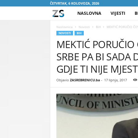
ČETVRTAK, 6 KOLOVOZA, 2026
NASLOVNA
VIJESTI
B
Z
A
Naslovnica
Novosti
BiH
MEKTIĆ PORUČIO ČOVIĆ
NOVOSTI
BIH
MEKTIĆ PORUČIO Č
S
SRBE PA BI SADA DA
R
GDJE TI NIJE MJES
E
Objavio
ZASREBRENICU.ba
-
17 lipnja, 2017
B
R
E
N
I