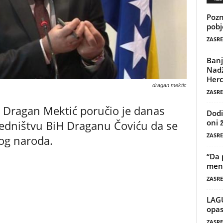
Pozn
pobj
ZASRE
Banj
Nadž
Herc
dragan mektic
ZASRE
H Dragan Mektić poručio je danas
Dodi
oni 
edništvu BiH Draganu Čoviću da se
ZASRE
kog naroda.
“Da 
mene
ZASRE
LAG
opas
ZASRE