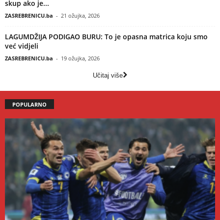
skup ako je...
ZASREBRENICU.ba
-
21 ožujka, 2026
LAGUMDŽIJA PODIGAO BURU: To je opasna matrica koju smo
već vidjeli
ZASREBRENICU.ba
-
19 ožujka, 2026
Učitaj više
POPULARNO