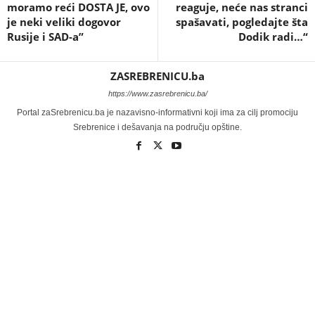
moramo reći DOSTA JE, ovo
reaguje, neće nas stranci
je neki veliki dogovor
spašavati, pogledajte šta
Rusije i SAD-a”
Dodik radi…“
ZASREBRENICU.ba
https://www.zasrebrenicu.ba/
Portal zaSrebrenicu.ba je nazavisno-informativni koji ima za cilj promociju
Srebrenice i dešavanja na području opštine.