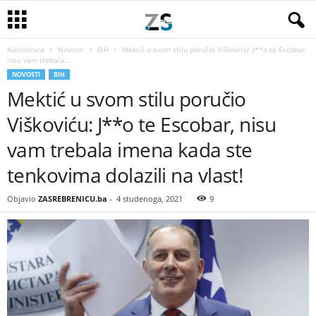
Naslovnica
Novosti
BiH
Mektić u svom stilu poručio Viškoviću: J**o te Escobar,
nisu vam trebala...
NOVOSTI
BIH
Mektić u svom stilu poručio
Viškoviću: J**o te Escobar, nisu
vam trebala imena kada ste
tenkovima dolazili na vlast!
Objavio
ZASREBRENICU.ba
-
4 studenoga, 2021
9