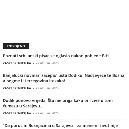
IZDVOJENO
Poznati srbijanski pisac se oglasio nakon pobjede BiH
ZASREBRENICU.ba
-
27 ožujka, 2026
Banjalučki novinar ‘začepio’ usta Dodiku: Nadživjeće te Bosna,
a bogme i Hercegovina itekako!
ZASREBRENICU.ba
-
22 ožujka, 2026
Dodik ponovo vrijeđa: Šta me briga kako oni žive u tom
ćumezu u Sarajevu....
ZASREBRENICU.ba
-
22 ožujka, 2026
“Da poručim Bošnjacima u Sarajevu – za mene ni život nije