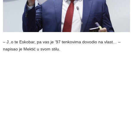
– J..o te Eskobar, pa vas je ’97 tenkovima dovodio na vlast… –
napisao je Mektić u svom stilu.