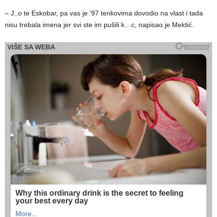
– J..o te Eskobar, pa vas je ’97 tenkovima dovodio na vlast i tada
nisu trebala imena jer svi ste im pušili k…c, napisao je Mektić.