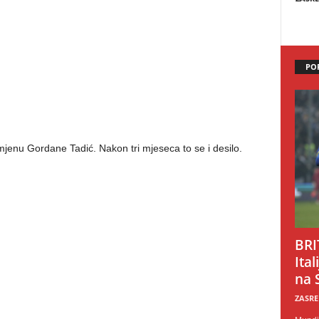
PO
mjenu Gordane Tadić. Nakon tri mjeseca to se i desilo.
BRI
Ital
na 
ZASRE