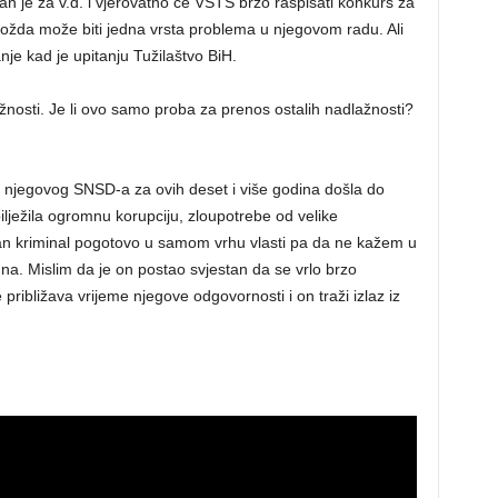
 je za v.d. i vjerovatno će VSTS brzo raspisati konkurs za
ožda može biti jedna vrsta problema u njegovom radu. Ali
je kad je upitanju Tužilaštvo BiH.
osti. Je li ovo samo proba za prenos ostalih nadlažnosti?
i njegovog SNSD-a za ovih deset i više godina došla do
ilježila ogromnu korupciju, zloupotrebe od velike
jan kriminal pogotovo u samom vrhu vlasti pa da ne kažem u
una. Mislim da je on postao svjestan da se vrlo brzo
približava vrijeme njegove odgovornosti i on traži izlaz iz