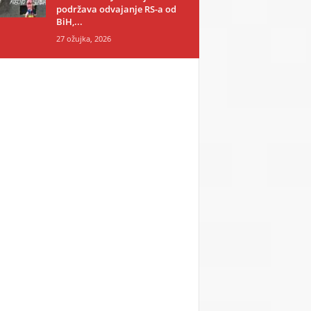
podržava odvajanje RS-a od
BiH,...
27 ožujka, 2026