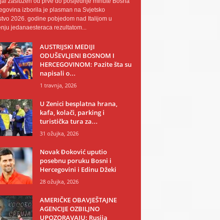
al zaslužen od prve do posljednje minute Bosna
egovina izborila je plasman na Svjetsko
tvo 2026. godine pobjedom nad Italijom u
nju jedanaesteraca rezultatom...
AUSTRIJSKI MEDIJI
ODUŠEVLJENI BOSNOM I
HERCEGOVINOM: Pazite šta su
napisali o...
1 travnja, 2026
U Zenici besplatna hrana,
kafa, kolači, parking i
turistička tura za...
31 ožujka, 2026
Novak Đoković uputio
posebnu poruku Bosni i
Hercegovini i Edinu Džeki
28 ožujka, 2026
AMERIČKE OBAVJEŠTAJNE
AGENCIJE OZBILJNO
UPOZORAVAJU: Rusija