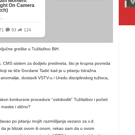
ljučne greške u Tužilaštvu BiH.
eza, CMS sistem za dodjelu predmeta, što je krupna povreda
koji se tiče Gordane Tadić kad je u pitanju Istražna
 anomalije, dostavili VSTV-u i Uredu disciplinskog tužioca,
nakon konkursne procedure “osloboditi” Tužilaštvo i početi
 maske i slično?
avao po pitanju mojih razmišljanja vezano za v.d.
i da je blizak ovom ili onom, rekao sam da u ovom