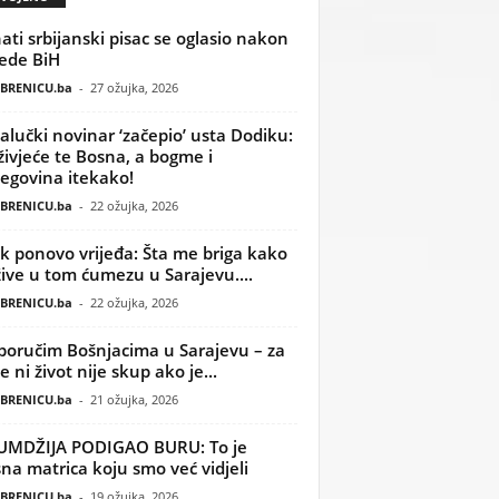
ati srbijanski pisac se oglasio nakon
ede BiH
BRENICU.ba
-
27 ožujka, 2026
alučki novinar ‘začepio’ usta Dodiku:
ivjeće te Bosna, a bogme i
egovina itekako!
BRENICU.ba
-
22 ožujka, 2026
k ponovo vrijeđa: Šta me briga kako
žive u tom ćumezu u Sarajevu....
BRENICU.ba
-
22 ožujka, 2026
poručim Bošnjacima u Sarajevu – za
 ni život nije skup ako je...
BRENICU.ba
-
21 ožujka, 2026
UMDŽIJA PODIGAO BURU: To je
na matrica koju smo već vidjeli
BRENICU.ba
-
19 ožujka, 2026