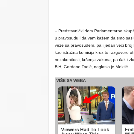
– Predstavnički dom Parlamentarne skupšti
u pravosuđu i da vam kažem da smo saslušal
veze sa pravosuđem, pa i jedan veći broj 
kao istražna komisija kroz te razgovore utv
nezakonitosti, kršenja zakona, pa čak i zl
BiH, Gordane Tadić, naglasio je Mektić.