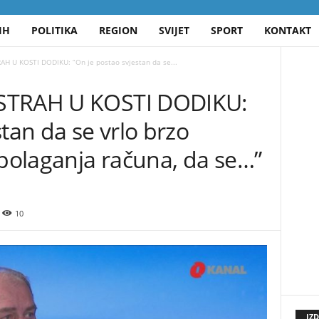
IH
POLITIKA
REGION
SVIJET
SPORT
KONTAKT
H U KOSTI DODIKU: “On je postao svjestan da se...
STRAH U KOSTI DODIKU:
tan da se vrlo brzo
 polaganja računa, da se…”
10
IZ