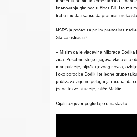
momentu ne bih to komentarisao. Imenovan
imenovanje glavnog tužioca BiH i to mu m
treba mu dati šansu da promijeni neko stan
NSRS je počeo sa prvim prenosima nadležn
Šta će uslijediti?
– Mislim da je vladavina Milorada Dodika 
zida. Posebno što je njegova vladavina ob
manipulacije, pljačku javnog novca, ozbil
i oko porodice Dodik i te jedne grupe tajk
približava vrijeme polaganja računa, da se 
jedne takve situacije, ističe Mektić.
Cijeli razgovor pogledajte u nastavku.