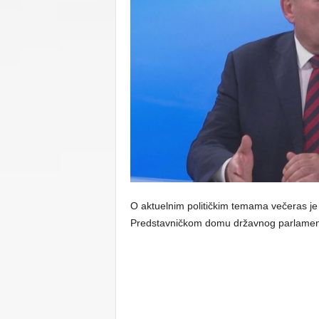
C
U
O aktuelnim političkim temama večeras je
Predstavničkom domu državnog parlamen