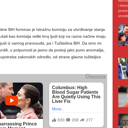
Mundij
i Herc
prvens
izvođe
ne BiH formirao je Istražnu komisiju za utvrđivanje stanja
i kao komisija veliki broj ljudi koji na razne načine imaju
ljudi iz samog pravosuđa, pa i Tužilaštva BiH. Da smo mi
rdili, u potpunosti je jasno da postoji jako puno anomalija,
oupotreba zakonskih odredbi, od strane glavne tužiteljice