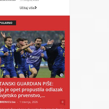
Učitaj više
PULARNO
TANSKI GUARDIAN PIŠE:
ija je opet propustila odlazak
Svjetsko prvenstvo,...
BRENICU.ba
-
1 travnja, 2026
0