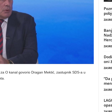
Pozn
pobj
ZASRE
Banj
Nadž
Herc
ZASRE
Dodi
oni 
ZASRE
 za O kanal govorio Dragan Mektić, zastupnik SDS-a u
“Da 
ta.
mene
ZASRE
LAG
opas
ZASRE