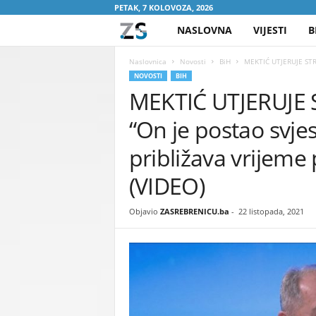
PETAK, 7 KOLOVOZA, 2026
NASLOVNA
VIJESTI
B
Z
A
Naslovnica
Novosti
BiH
MEKTIĆ UTJERUJE STRA
NOVOSTI
BIH
MEKTIĆ UTJERUJE 
S
“On je postao svjes
R
približava vrijeme
E
(VIDEO)
B
Objavio
ZASREBRENICU.ba
-
22 listopada, 2021
R
E
N
I