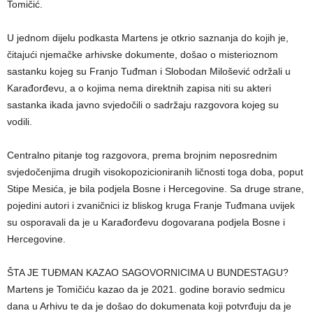
Tomičić.
U jednom dijelu podkasta Martens je otkrio saznanja do kojih je,
čitajući njemačke arhivske dokumente, došao o misterioznom
sastanku kojeg su Franjo Tuđman i Slobodan Milošević održali u
Karađorđevu, a o kojima nema direktnih zapisa niti su akteri
sastanka ikada javno svjedočili o sadržaju razgovora kojeg su
vodili.
Centralno pitanje tog razgovora, prema brojnim neposrednim
svjedočenjima drugih visokopozicioniranih ličnosti toga doba, poput
Stipe Mesića, je bila podjela Bosne i Hercegovine. Sa druge strane,
pojedini autori i zvaničnici iz bliskog kruga Franje Tuđmana uvijek
su osporavali da je u Karađorđevu dogovarana podjela Bosne i
Hercegovine.
ŠTA JE TUĐMAN KAZAO SAGOVORNICIMA U BUNDESTAGU?
Martens je Tomičiću kazao da je 2021. godine boravio sedmicu
dana u Arhivu te da je došao do dokumenata koji potvrđuju da je