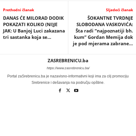
Prethodni članak
Sljedeći članak
DANAS ĆE MILORAD DODIK
ŠOKANTNE TVRDNJE
POKAZATI KOLIKO (NI)JE
SLOBODANA VASKOVIĆA:
JAK: U Banjoj Luci zakazana
Šta radi “najpoznatiji bh.
tri sastanka koja se…
kum” Gordan Memija dok
je pod mjerama zabrane…
ZASREBRENICU.ba
https://www.zasrebrenicu.ba/
Portal zaSrebrenicu.ba je nazavisno-informativni koji ima za cilj promociju
Srebrenice i dešavanja na području opštine.