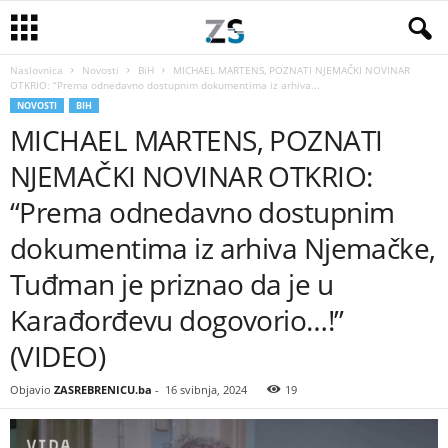
Naslovnica
Novosti
BiH
MICHAEL MARTENS, POZNATI NJEMAČKI NOVINAR
OTKRIO: “Prema odnedavno dostupnim dokumentima iz arhiva...
NOVOSTI
BIH
MICHAEL MARTENS, POZNATI
NJEMAČKI NOVINAR OTKRIO:
“Prema odnedavno dostupnim
dokumentima iz arhiva Njemačke,
Tuđman je priznao da je u
Karađorđevu dogovorio…!”
(VIDEO)
Objavio
ZASREBRENICU.ba
-
16 svibnja, 2024
19