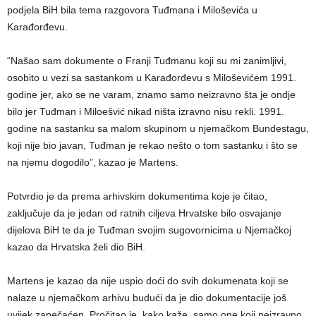
podjela BiH bila tema razgovora Tuđmana i Miloševića u
Karađorđevu.
“Našao sam dokumente o Franji Tuđmanu koji su mi zanimljivi,
osobito u vezi sa sastankom u Karađorđevu s Miloševićem 1991.
godine jer, ako se ne varam, znamo samo neizravno šta je ondje
bilo jer Tuđman i Miloešvić nikad ništa izravno nisu rekli. 1991.
godine na sastanku sa malom skupinom u njemačkom Bundestagu,
koji nije bio javan, Tuđman je rekao nešto o tom sastanku i što se
na njemu dogodilo”, kazao je Martens.
Potvrdio je da prema arhivskim dokumentima koje je čitao,
zaključuje da je jedan od ratnih ciljeva Hrvatske bilo osvajanje
dijelova BiH te da je Tuđman svojim sugovornicima u Njemačkoj
kazao da Hrvatska želi dio BiH.
Martens je kazao da nije uspio doći do svih dokumenata koji se
nalaze u njemačkom arhivu budući da je dio dokumentacije još
uvijek zapečaćen. Pročitao je, kako kaže, samo one koji neizravno