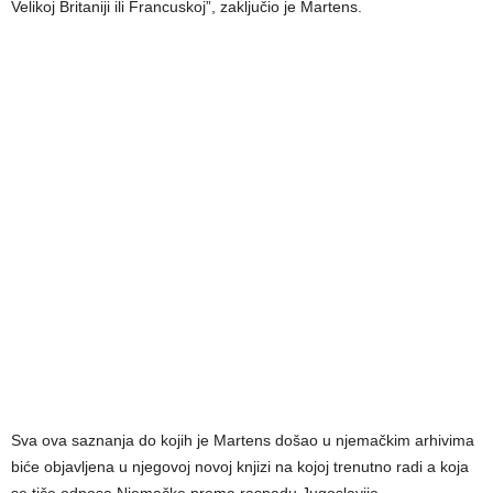
Velikoj Britaniji ili Francuskoj”, zaključio je Martens.
Sva ova saznanja do kojih je Martens došao u njemačkim arhivima
biće objavljena u njegovoj novoj knjizi na kojoj trenutno radi a koja
se tiče odnosa Njemačke prema raspadu Jugoslavije.