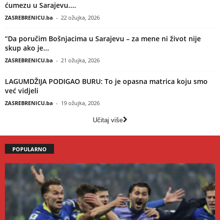
ćumezu u Sarajevu....
ZASREBRENICU.ba
-
22 ožujka, 2026
“Da poručim Bošnjacima u Sarajevu – za mene ni život nije
skup ako je...
ZASREBRENICU.ba
-
21 ožujka, 2026
LAGUMDŽIJA PODIGAO BURU: To je opasna matrica koju smo
već vidjeli
ZASREBRENICU.ba
-
19 ožujka, 2026
Učitaj više
POPULARNO