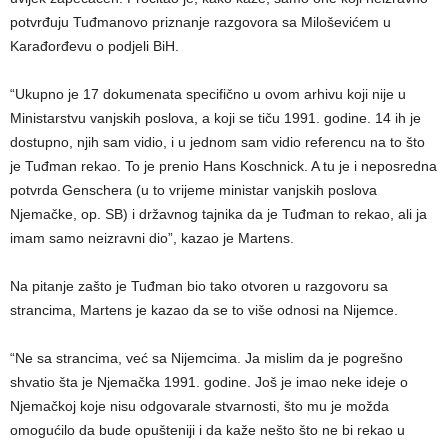
potvrđuju Tuđmanovo priznanje razgovora sa Miloševićem u
Karađorđevu o podjeli BiH.
“Ukupno je 17 dokumenata specifično u ovom arhivu koji nije u
Ministarstvu vanjskih poslova, a koji se tiču 1991. godine. 14 ih je
dostupno, njih sam vidio, i u jednom sam vidio referencu na to što
je Tuđman rekao. To je prenio Hans Koschnick. A tu je i neposredna
potvrda Genschera (u to vrijeme ministar vanjskih poslova
Njemačke, op. SB) i državnog tajnika da je Tuđman to rekao, ali ja
imam samo neizravni dio”, kazao je Martens.
Na pitanje zašto je Tuđman bio tako otvoren u razgovoru sa
strancima, Martens je kazao da se to više odnosi na Nijemce.
“Ne sa strancima, već sa Nijemcima. Ja mislim da je pogrešno
shvatio šta je Njemačka 1991. godine. Još je imao neke ideje o
Njemačkoj koje nisu odgovarale stvarnosti, što mu je možda
omogućilo da bude opušteniji i da kaže nešto što ne bi rekao u