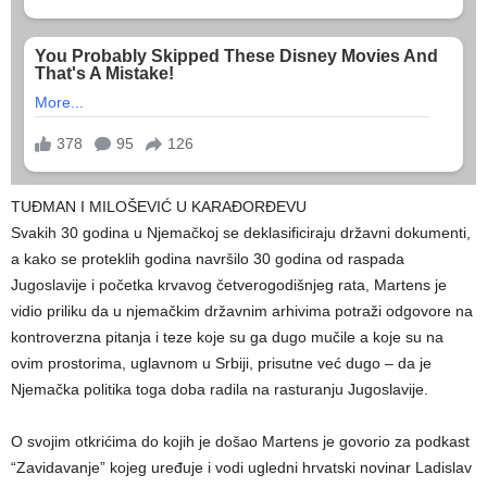
TUĐMAN I MILOŠEVIĆ U KARAĐORĐEVU
Svakih 30 godina u Njemačkoj se deklasificiraju državni dokumenti,
a kako se proteklih godina navršilo 30 godina od raspada
Jugoslavije i početka krvavog četverogodišnjeg rata, Martens je
vidio priliku da u njemačkim državnim arhivima potraži odgovore na
kontroverzna pitanja i teze koje su ga dugo mučile a koje su na
ovim prostorima, uglavnom u Srbiji, prisutne već dugo – da je
Njemačka politika toga doba radila na rasturanju Jugoslavije.
O svojim otkrićima do kojih je došao Martens je govorio za podkast
“Zavidavanje” kojeg uređuje i vodi ugledni hrvatski novinar Ladislav