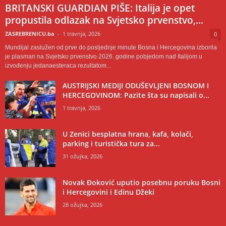
BRITANSKI GUARDIAN PIŠE: Italija je opet
propustila odlazak na Svjetsko prvenstvo,...
ZASREBRENICU.ba
-
1 travnja, 2026
0
Mundijal zaslužen od prve do posljednje minute Bosna i Hercegovina izborila
je plasman na Svjetsko prvenstvo 2026. godine pobjedom nad Italijom u
izvođenju jedanaesteraca rezultatom...
AUSTRIJSKI MEDIJI ODUŠEVLJENI BOSNOM I
HERCEGOVINOM: Pazite šta su napisali o...
1 travnja, 2026
U Zenici besplatna hrana, kafa, kolači,
parking i turistička tura za...
31 ožujka, 2026
Novak Đoković uputio posebnu poruku Bosni
i Hercegovini i Edinu Džeki
28 ožujka, 2026