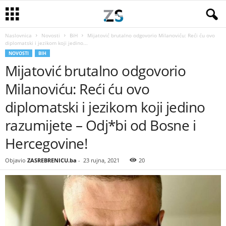
Naslovnica
Novosti
BiH
Mijatović brutalno odgovorio Milanoviću: Reći ću ovo
diplomatski i jezikom koji jedino...
NOVOSTI
BIH
Mijatović brutalno odgovorio
Milanoviću: Reći ću ovo
diplomatski i jezikom koji jedino
razumijete – Odj*bi od Bosne i
Hercegovine!
Objavio
ZASREBRENICU.ba
-
23 rujna, 2021
20