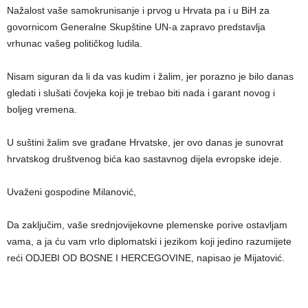
Nažalost vaše samokrunisanje i prvog u Hrvata pa i u BiH za
govornicom Generalne Skupštine UN-a zapravo predstavlja
vrhunac vašeg političkog ludila.
Nisam siguran da li da vas kudim i žalim, jer porazno je bilo danas
gledati i slušati čovjeka koji je trebao biti nada i garant novog i
boljeg vremena.
U suštini žalim sve građane Hrvatske, jer ovo danas je sunovrat
hrvatskog društvenog bića kao sastavnog dijela evropske ideje.
Uvaženi gospodine Milanović,
Da zaključim, vaše srednjovijekovne plemenske porive ostavljam
vama, a ja ću vam vrlo diplomatski i jezikom koji jedino razumijete
reći ODJEBI OD BOSNE I HERCEGOVINE, napisao je Mijatović.