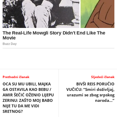
Prethodni članak
Sljedeći članak
OCA SU MU UBILI, MAJKA
BIVŠI REIS PORUČIO
GA OSTAVILA KAO BEBU /
VUČIĆU: “Smiri doživljaj,
AMIR ŠEČIĆ OŽENIO LIJEPU
urazumi se zbog srpskog
ZERINU: ZAŠTO MOJ BABO
naroda…”
NIJE TU DA ME VIDI
SRETNOG?