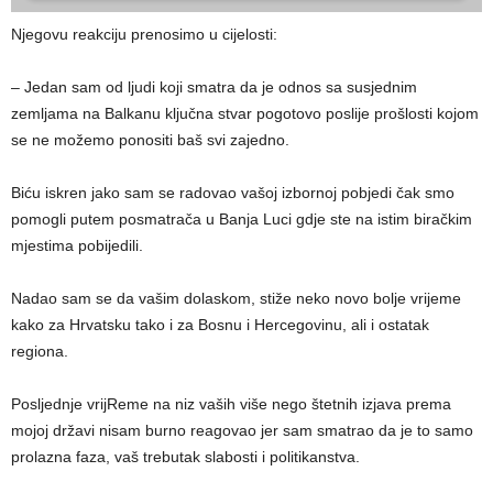
Njegovu reakciju prenosimo u cijelosti:
– Jedan sam od ljudi koji smatra da je odnos sa susjednim
zemljama na Balkanu ključna stvar pogotovo poslije prošlosti kojom
se ne možemo ponositi baš svi zajedno.
Biću iskren jako sam se radovao vašoj izbornoj pobjedi čak smo
pomogli putem posmatrača u Banja Luci gdje ste na istim biračkim
mjestima pobijedili.
Nadao sam se da vašim dolaskom, stiže neko novo bolje vrijeme
kako za Hrvatsku tako i za Bosnu i Hercegovinu, ali i ostatak
regiona.
Posljednje vrijReme na niz vaših više nego štetnih izjava prema
mojoj državi nisam burno reagovao jer sam smatrao da je to samo
prolazna faza, vaš trebutak slabosti i politikanstva.