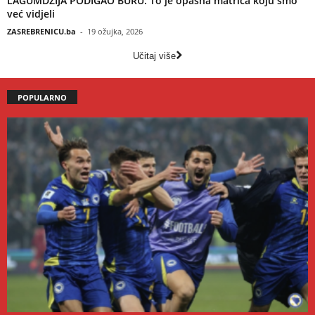
LAGUMDŽIJA PODIGAO BURU: To je opasna matrica koju smo
već vidjeli
ZASREBRENICU.ba
-
19 ožujka, 2026
Učitaj više
POPULARNO