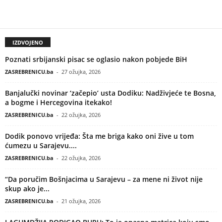
IZDVOJENO
Poznati srbijanski pisac se oglasio nakon pobjede BiH
ZASREBRENICU.ba
-
27 ožujka, 2026
Banjalučki novinar ‘začepio’ usta Dodiku: Nadživjeće te Bosna,
a bogme i Hercegovina itekako!
ZASREBRENICU.ba
-
22 ožujka, 2026
Dodik ponovo vrijeđa: Šta me briga kako oni žive u tom
ćumezu u Sarajevu....
ZASREBRENICU.ba
-
22 ožujka, 2026
“Da poručim Bošnjacima u Sarajevu – za mene ni život nije
skup ako je...
ZASREBRENICU.ba
-
21 ožujka, 2026