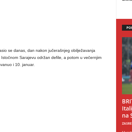
PO
lasio se danas, dan nakon jučerašnjeg obilježavanja
Istočnom Sarajevu održan defile, a potom u večernjim
vanuo i 10. januar.
BRI
Ital
na 
ZASRE