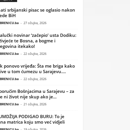
ati srbijanski pisac se oglasio nakon
ede BiH
BRENICU.ba
-
27 ožujka, 2026
alučki novinar ‘začepio’ usta Dodiku:
ivjeće te Bosna, a bogme i
egovina itekako!
BRENICU.ba
-
22 ožujka, 2026
k ponovo vrijeđa: Šta me briga kako
žive u tom ćumezu u Sarajevu....
BRENICU.ba
-
22 ožujka, 2026
poručim Bošnjacima u Sarajevu – za
 ni život nije skup ako je...
BRENICU.ba
-
21 ožujka, 2026
UMDŽIJA PODIGAO BURU: To je
na matrica koju smo već vidjeli
BRENICU.ba
-
19 ožujka, 2026