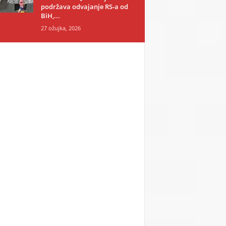
podržava odvajanje RS-a od
BiH,...
27 ožujka, 2026