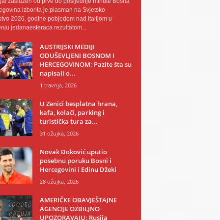
al zaslužen od prve do posljednje minute Bosna
egovina izborila je plasman na Svjetsko
tvo 2026. godine pobjedom nad Italijom u
nju jedanaesteraca rezultatom...
AUSTRIJSKI MEDIJI
ODUŠEVLJENI BOSNOM I
HERCEGOVINOM: Pazite šta su
napisali o...
1 travnja, 2026
U Zenici besplatna hrana,
kafa, kolači, parking i
turistička tura za...
31 ožujka, 2026
Novak Đoković uputio
posebnu poruku Bosni i
Hercegovini i Edinu Džeki
28 ožujka, 2026
AMERIČKE OBAVJEŠTAJNE
AGENCIJE OZBILJNO
UPOZORAVAJU: Rusija