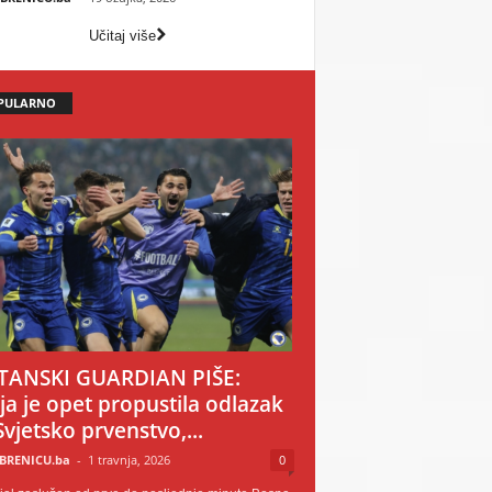
Učitaj više
PULARNO
TANSKI GUARDIAN PIŠE:
ija je opet propustila odlazak
Svjetsko prvenstvo,...
BRENICU.ba
-
1 travnja, 2026
0