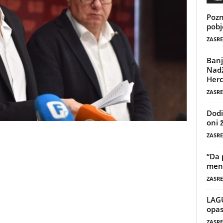
Pozn
pobj
ZASRE
Banj
Nadž
Herc
ZASRE
Dodi
oni 
ZASRE
“Da 
mene
ZASRE
LAG
opas
ZASRE