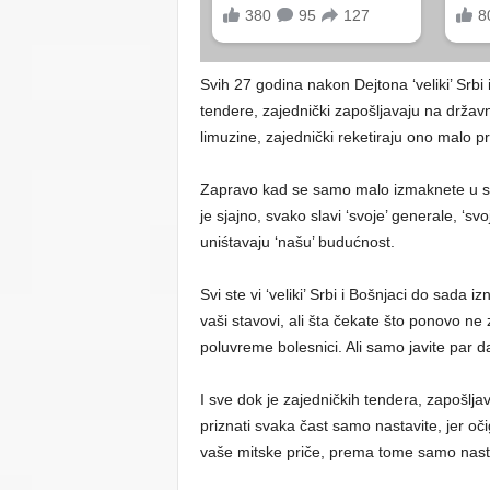
Svih 27 godina nakon Dejtona ‘veliki’ Srbi i
tendere, zajednički zapošljavaju na držav
limuzine, zajednički reketiraju ono malo pr
Zapravo kad se samo malo izmaknete u st
je sjajno, svako slavi ‘svoje’ generale, ‘svoj
uniśtavaju ‘našu’ budućnost.
Svi ste vi ‘veliki’ Srbi i Bošnjaci do sada 
vaši stavovi, ali šta čekate što ponovo ne 
poluvreme bolesnici. Ali samo javite par da
I sve dok je zajedničkih tendera, zapošlja
priznati svaka čast samo nastavite, jer oči
vaše mitske priče, prema tome samo nastavi