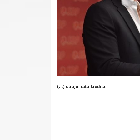
C
U
(…) struju, ratu kredita.