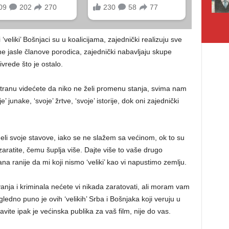
 ‘veliki’ Bošnjaci su u koalicijama, zajednički realizuju sve
ne jasle članove porodica, zajednički nabavljaju skupe
ivrede što je ostalo.
ranu videćete da niko ne želi promenu stanja, svima nam
e’ junake, ‘svoje’ žrtve, ‘svoje’ istorije, dok oni zajednički
izneli svoje stavove, iako se ne slažem sa većinom, ok to su
zaratite, čemu šuplja više. Dajte više to vaše drugo
na ranije da mi koji nismo ‘veliki’ kao vi napustimo zemlju.
vanja i kriminala nećete vi nikada zaratovati, ali moram vam
gledno puno je ovih ‘velikih’ Srba i Bošnjaka koji veruju u
te ipak je većinska publika za vaš film, nije do vas.