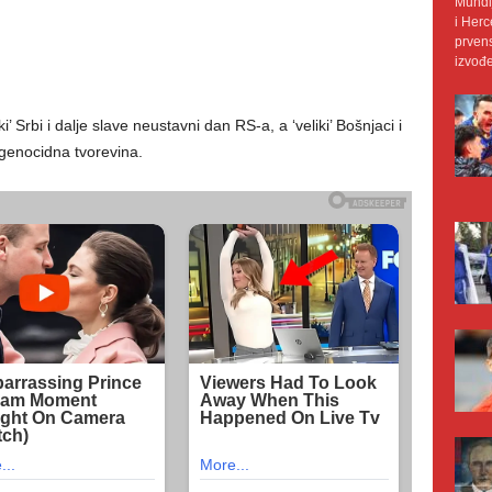
Mundij
i Herc
prvens
izvođe
i’ Srbi i dalje slave neustavni dan RS-a, a ‘veliki’ Bošnjaci i
 genocidna tvorevina.