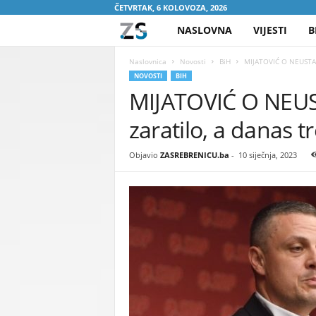
ČETVRTAK, 6 KOLOVOZA, 2026
NASLOVNA
VIJESTI
B
Z
A
Naslovnica
Novosti
BiH
MIJATOVIĆ O NEUSTAV
NOVOSTI
BIH
MIJATOVIĆ O NEU
S
zaratilo, a danas 
R
E
Objavio
ZASREBRENICU.ba
-
10 siječnja, 2023
B
R
E
N
I