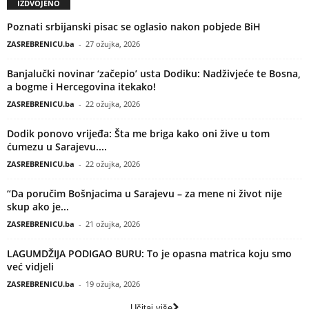
IZDVOJENO
Poznati srbijanski pisac se oglasio nakon pobjede BiH
ZASREBRENICU.ba
-
27 ožujka, 2026
Banjalučki novinar ‘začepio’ usta Dodiku: Nadživjeće te Bosna,
a bogme i Hercegovina itekako!
ZASREBRENICU.ba
-
22 ožujka, 2026
Dodik ponovo vrijeđa: Šta me briga kako oni žive u tom
ćumezu u Sarajevu....
ZASREBRENICU.ba
-
22 ožujka, 2026
“Da poručim Bošnjacima u Sarajevu – za mene ni život nije
skup ako je...
ZASREBRENICU.ba
-
21 ožujka, 2026
LAGUMDŽIJA PODIGAO BURU: To je opasna matrica koju smo
već vidjeli
ZASREBRENICU.ba
-
19 ožujka, 2026
Učitaj više