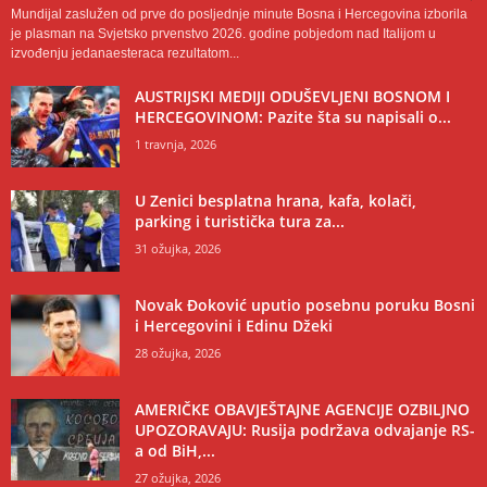
Mundijal zaslužen od prve do posljednje minute Bosna i Hercegovina izborila
je plasman na Svjetsko prvenstvo 2026. godine pobjedom nad Italijom u
izvođenju jedanaesteraca rezultatom...
AUSTRIJSKI MEDIJI ODUŠEVLJENI BOSNOM I
HERCEGOVINOM: Pazite šta su napisali o...
1 travnja, 2026
U Zenici besplatna hrana, kafa, kolači,
parking i turistička tura za...
31 ožujka, 2026
Novak Đoković uputio posebnu poruku Bosni
i Hercegovini i Edinu Džeki
28 ožujka, 2026
AMERIČKE OBAVJEŠTAJNE AGENCIJE OZBILJNO
UPOZORAVAJU: Rusija podržava odvajanje RS-
a od BiH,...
27 ožujka, 2026