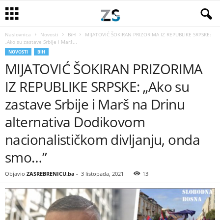
Naslovnica
Novosti
BiH
MIJATOVIĆ ŠOKIRAN PRIZORIMA IZ REPUBLIKE SRPSKE:
„Ako su zastave Srbije i Marš...
NOVOSTI
BIH
MIJATOVIĆ ŠOKIRAN PRIZORIMA
IZ REPUBLIKE SRPSKE: „Ako su
zastave Srbije i Marš na Drinu
alternativa Dodikovom
nacionalističkom divljanju, onda
smo…”
Objavio
ZASREBRENICU.ba
-
3 listopada, 2021
13