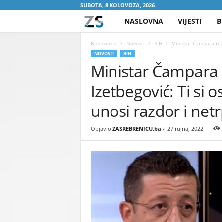
SUBOTA, 8 KOLOVOZA, 2026
NASLOVNA
VIJESTI
B
Z
A
Naslovnica
Novosti
BiH
Ministar Čampara reag
NOVOSTI
BIH
Ministar Čampara 
S
Izetbegović: Ti si o
R
unosi razdor i netr
E
Objavio
ZASREBRENICU.ba
-
27 rujna, 2022
B
R
E
N
I