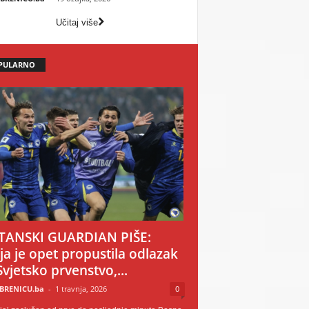
Učitaj više
PULARNO
TANSKI GUARDIAN PIŠE:
ija je opet propustila odlazak
Svjetsko prvenstvo,...
BRENICU.ba
-
1 travnja, 2026
0