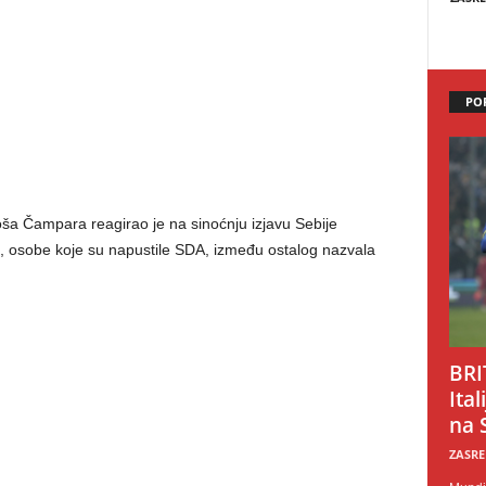
PO
joša Čampara reagirao je na sinoćnju izjavu Sebije
a, osobe koje su napustile SDA, između ostalog nazvala
BRI
Ital
na 
ZASRE