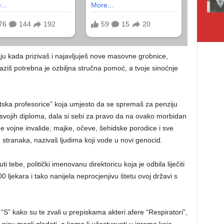
aju kada prizivaš i najavljuješ nove masovne grobnice,
laziš potrebna je ozbiljna stručna pomoć, a tvoje sinoćnje
etska profesorice” koja umjesto da se spremaš za penziju
svojih diploma, dala si sebi za pravo da na ovako morbidan
tne vojne invalide, majke, očeve, šehidske porodice i sve
ih stranaka, nazivaš ljudima koji vode u novi genocid.
 tebe, politički imenovanu direktoricu koja je odbila liječiti
0 ljekara i tako nanijela neprocjenjivu štetu ovoj državi s
m “S” kako su te zvali u prepiskama akteri afere “Respiratori”,
er nisu mogli gledati, a kamo li učestvovati u igrama koje