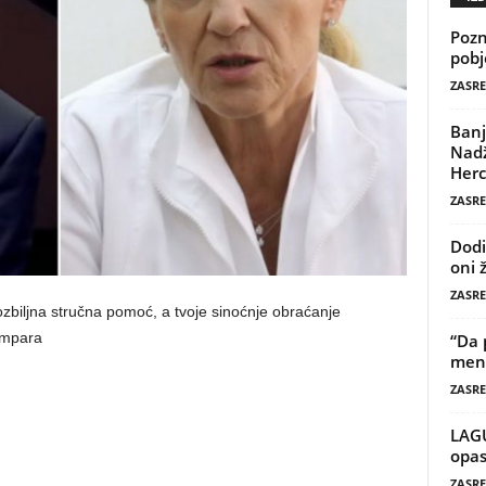
Pozn
pobj
ZASRE
Banj
Nadž
Herc
ZASRE
Dodi
oni 
ZASRE
ozbiljna stručna pomoć, a tvoje sinoćnje obraćanje
ampara
“Da 
mene
ZASRE
LAG
opas
ZASRE