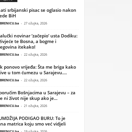
ati srbijanski pisac se oglasio nakon
ede BiH
BRENICU.ba
-
27 ožujka, 2026
alučki novinar ‘začepio’ usta Dodiku:
ivjeće te Bosna, a bogme i
egovina itekako!
BRENICU.ba
-
22 ožujka, 2026
k ponovo vrijeđa: Šta me briga kako
žive u tom ćumezu u Sarajevu....
BRENICU.ba
-
22 ožujka, 2026
poručim Bošnjacima u Sarajevu – za
 ni život nije skup ako je...
BRENICU.ba
-
21 ožujka, 2026
UMDŽIJA PODIGAO BURU: To je
na matrica koju smo već vidjeli
BRENICU.ba
-
19 ožujka, 2026