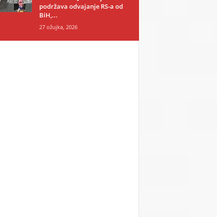
podržava odvajanje RS-a od
BiH,...
27 ožujka, 2026