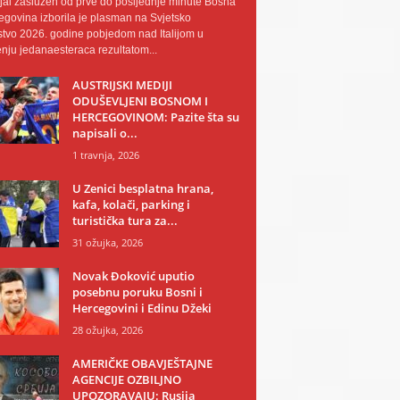
al zaslužen od prve do posljednje minute Bosna
egovina izborila je plasman na Svjetsko
tvo 2026. godine pobjedom nad Italijom u
nju jedanaesteraca rezultatom...
AUSTRIJSKI MEDIJI
ODUŠEVLJENI BOSNOM I
HERCEGOVINOM: Pazite šta su
napisali o...
1 travnja, 2026
U Zenici besplatna hrana,
kafa, kolači, parking i
turistička tura za...
31 ožujka, 2026
Novak Đoković uputio
posebnu poruku Bosni i
Hercegovini i Edinu Džeki
28 ožujka, 2026
AMERIČKE OBAVJEŠTAJNE
AGENCIJE OZBILJNO
UPOZORAVAJU: Rusija