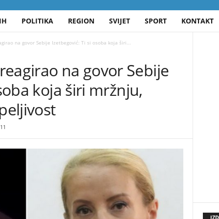
IH
POLITIKA
REGION
SVIJET
SPORT
KONTAKT
irao na govor Sebije Izetbegović: Ti si osoba koja širi...
reagirao na govor Sebije
soba koja širi mržnju,
peljivost
11
IZ