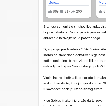
Sramota su i oni što snishodljivo aplaudir
logore i stratišta. Za stanje u kojem se na
obraćanje nedvojbena je potvrda toga.
Ti, suprugo predsjednika SDA i “univerzit
moraš po stare dane dokazivati legalnost 
način, omladinu, borce, zlatne ljiljane, ra
ostale ljude koji su članovi drugih političk
Vitalni interes bošnjačkog naroda je maknuti
malodobno dijete, koja je otjerala preko 20
rukovodeće pozicije i iz političkog života.
Nisu Sebija, ili ako ti je draže da te zove
ljudi “otpali” od SDA, već su je napustili j