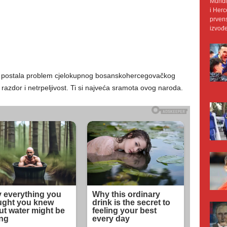
Mundij
i Herc
prvens
izvođe
je postala problem cjelokupnog bosanskohercegovačkog
i razdor i netrpeljivost. Ti si najveća sramota ovog naroda.