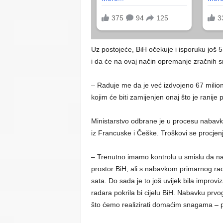
Uz postojeće, BiH očekuje i isporuku još 
i da će na ovaj način opremanje zračnih sn
– Raduje me da je već izdvojeno 67 miliona
kojim će biti zamijenjen onaj što je ranije
Ministarstvo odbrane je u procesu nabavk
iz Francuske i Češke. Troškovi se procjen
– Trenutno imamo kontrolu u smislu da naš
prostor BiH, ali s nabavkom primarnog rad
sata. Do sada je to još uvijek bila impro
radara pokrila bi cijelu BiH. Nabavku pr
što ćemo realizirati domaćim snagama – 