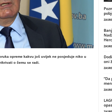
Pozn
pobj
ZASRE
Banj
Nadž
Herc
ZASRE
Dodi
oruka opreme kakvu još uvijek ne posjeduje niko u
oni 
tkrivati o čemu se radi.
ZASRE
“Da 
mene
ZASRE
LAG
opas
ZASRE