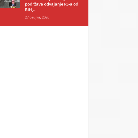
podržava odvajanje RS-a od
BiH,...
27 ožujka, 2026