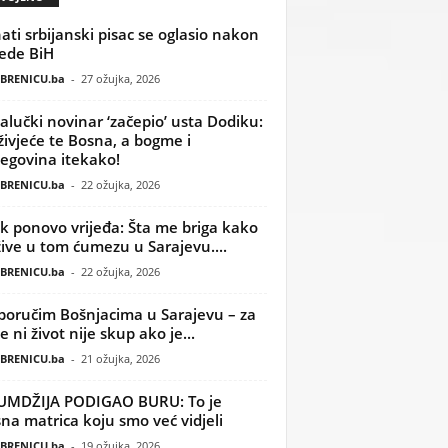
ati srbijanski pisac se oglasio nakon
ede BiH
BRENICU.ba
-
27 ožujka, 2026
alučki novinar ‘začepio’ usta Dodiku:
ivjeće te Bosna, a bogme i
egovina itekako!
BRENICU.ba
-
22 ožujka, 2026
k ponovo vrijeđa: Šta me briga kako
žive u tom ćumezu u Sarajevu....
BRENICU.ba
-
22 ožujka, 2026
poručim Bošnjacima u Sarajevu – za
 ni život nije skup ako je...
BRENICU.ba
-
21 ožujka, 2026
UMDŽIJA PODIGAO BURU: To je
na matrica koju smo već vidjeli
BRENICU.ba
-
19 ožujka, 2026