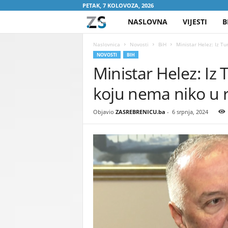
PETAK, 7 KOLOVOZA, 2026
NASLOVNA
VIJESTI
B
Z
A
Naslovnica
Novosti
BiH
Ministar Helez: Iz T
NOVOSTI
BIH
Ministar Helez: Iz
S
koju nema niko u 
R
E
Objavio
ZASREBRENICU.ba
-
6 srpnja, 2024
B
R
E
N
I