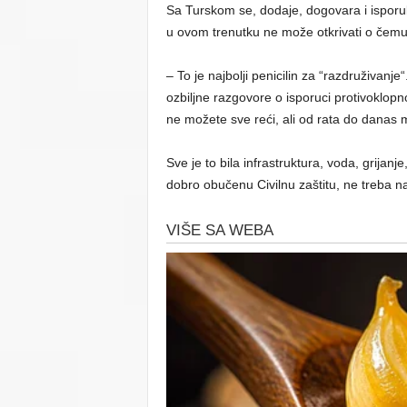
Sa Turskom se, dodaje, dogovara i isporuk
u ovom trenutku ne može otkrivati o čemu 
– To je najbolji penicilin za “razdruživan
ozbiljne razgovore o isporuci protivoklop
ne možete sve reći, ali od rata do danas 
Sve je to bila infrastruktura, voda, grijan
dobro obučenu Civilnu zaštitu, ne treba na