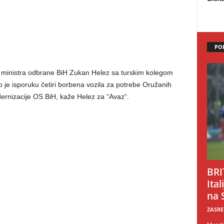
PO
 ministra odbrane BiH Zukan Helez sa turskim kolegom
je isporuku četiri borbena vozila za potrebe Oružanih
rnizacije OS BiH, kaže Helez za “Avaz“.
BRI
Ital
na 
ZASRE