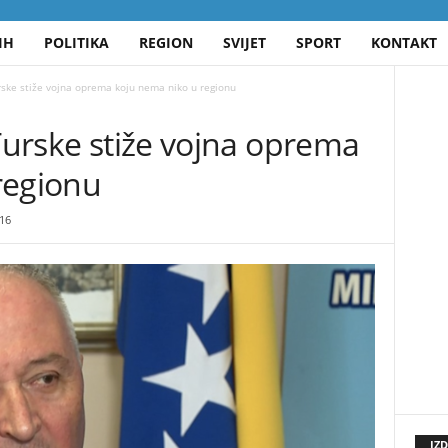
IH
POLITIKA
REGION
SVIJET
SPORT
KONTAKT
urske stiže vojna oprema koju nema niko u regionu
 Turske stiže vojna oprema
regionu
16
IZ