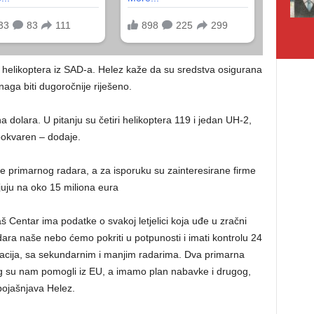
5 helikoptera iz SAD-a. Helez kaže da su sredstva osigurana
aga biti dugoročnije riješeno.
 dolara. U pitanju su četiri helikoptera 119 i jedan UH-2,
 pokvaren – dodaje.
e primarnog radara, a za isporuku su zainteresirane firme
juju na oko 15 miliona eura
 Centar ima podatke o svakoj letjelici koja uđe u zračni
ara naše nebo ćemo pokriti u potpunosti i imati kontrolu 24
vizacija, sa sekundarnim i manjim radarima. Dva primarna
vog su nam pomogli iz EU, a imamo plan nabavke i drugog,
pojašnjava Helez.