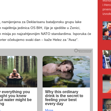
Mundij
i Herc
prvens
izvođe
e, namijenjena za Deklarisanu bataljonsku grupu lake
 najelitnija jedinica OS BIH, čije je sjedište u Zenici,
isija po najzahtjevnijim NATO standardima. Isporuka će
sporter očekujemo svaki dan – kaže Helez za “Avaz“.