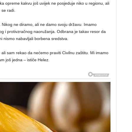
a opreme kakvu još uvijek ne posjeduje niko u regionu, ali
se radi.
je“. Nikog ne diramo, ali ne damo svoju državu. Imamo
nog i protivzračnog naoružanja. Odbrana je takav resor da
mi nismo nabavljali borbena sredstva.
je, ali sam rekao da nećemo praviti Civilnu zaštitu. Mi imamo
m još jedna – ističe Helez.