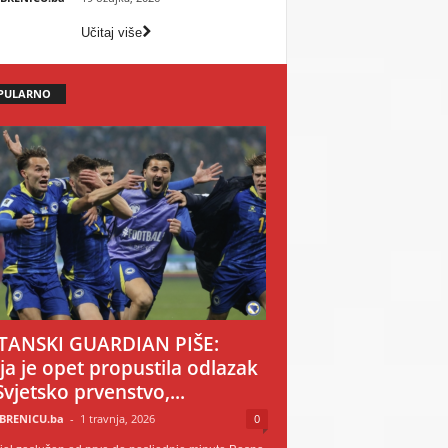
Učitaj više
PULARNO
TANSKI GUARDIAN PIŠE:
ija je opet propustila odlazak
Svjetsko prvenstvo,...
BRENICU.ba
-
1 travnja, 2026
0