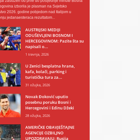
al zaslužen od prve do posljednje minute Bosna
egovina izborila je plasman na Svjetsko
tvo 2026. godine pobjedom nad Italijom u
nju jedanaesteraca rezultatom...
AUSTRIJSKI MEDIJI
ODUŠEVLJENI BOSNOM I
HERCEGOVINOM: Pazite šta su
napisali o...
1 travnja, 2026
U Zenici besplatna hrana,
kafa, kolači, parking i
turistička tura za...
31 ožujka, 2026
Novak Đoković uputio
posebnu poruku Bosni i
Hercegovini i Edinu Džeki
28 ožujka, 2026
AMERIČKE OBAVJEŠTAJNE
AGENCIJE OZBILJNO
UPOZORAVAJU: Rusija