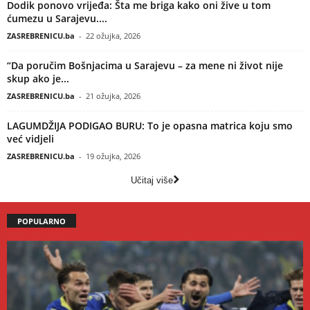
Dodik ponovo vrijeđa: Šta me briga kako oni žive u tom
ćumezu u Sarajevu....
ZASREBRENICU.ba
-
22 ožujka, 2026
“Da poručim Bošnjacima u Sarajevu – za mene ni život nije
skup ako je...
ZASREBRENICU.ba
-
21 ožujka, 2026
LAGUMDŽIJA PODIGAO BURU: To je opasna matrica koju smo
već vidjeli
ZASREBRENICU.ba
-
19 ožujka, 2026
Učitaj više
POPULARNO