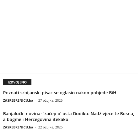
IZDVOJENO
Poznati srbijanski pisac se oglasio nakon pobjede BiH
ZASREBRENICU.ba
-
27 ožujka, 2026
Banjalučki novinar ‘začepio’ usta Dodiku: Nadživjeće te Bosna,
a bogme i Hercegovina itekako!
ZASREBRENICU.ba
-
22 ožujka, 2026