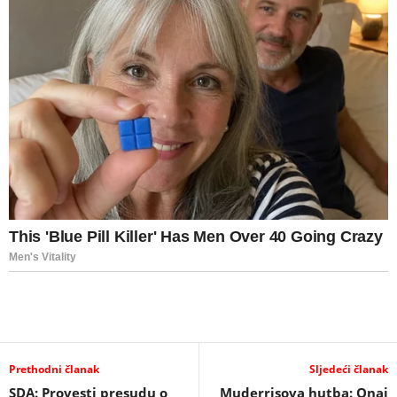
Prethodni članak
Sljedeći članak
SDA: Provesti presudu o
Muderrisova hutba: Onaj