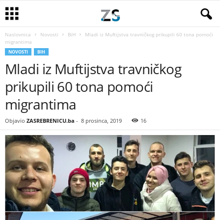
Naslovnica
Novosti
BiH
Mladi iz Muftijstva travničkog prikupili 60 tona pomoći
migrantima
NOVOSTI
BIH
Mladi iz Muftijstva travničkog
prikupili 60 tona pomoći
migrantima
Objavio
ZASREBRENICU.ba
-
8 prosinca, 2019
16