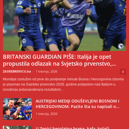
BRITANSKI GUARDIAN PIŠE: Italija je opet
propustila odlazak na Svjetsko prvenstvo,...
ZASREBRENICU.ba
-
1 travnja, 2026
0
Mundijal zaslužen od prve do posljednje minute Bosna i Hercegovina izborila
je plasman na Svjetsko prvenstvo 2026. godine pobjedom nad Italijom u
izvođenju jedanaesteraca rezultatom...
AUSTRIJSKI MEDIJI ODUŠEVLJENI BOSNOM I
HERCEGOVINOM: Pazite šta su napisali o...
1 travnja, 2026
U Zenici besplatna hrana, kafa, kolači,