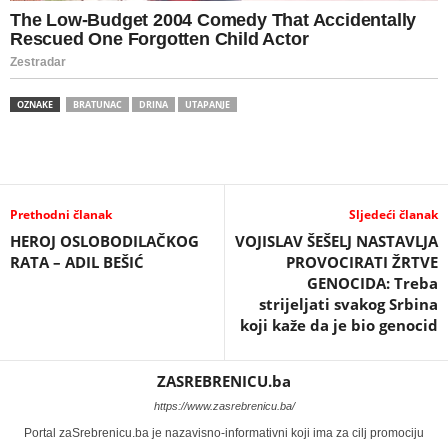
OZNAKE
BRATUNAC
DRINA
UTAPANJE
Prethodni članak
Sljedeći članak
HEROJ OSLOBODILAČKOG
VOJISLAV ŠEŠELJ NASTAVLJA
RATA – ADIL BEŠIĆ
PROVOCIRATI ŽRTVE
GENOCIDA: Treba
strijeljati svakog Srbina
koji kaže da je bio genocid
ZASREBRENICU.ba
https://www.zasrebrenicu.ba/
Portal zaSrebrenicu.ba je nazavisno-informativni koji ima za cilj promociju