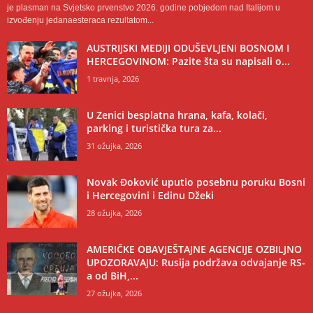
je plasman na Svjetsko prvenstvo 2026. godine pobjedom nad Italijom u
izvođenju jedanaesteraca rezultatom...
AUSTRIJSKI MEDIJI ODUŠEVLJENI BOSNOM I
HERCEGOVINOM: Pazite šta su napisali o...
1 travnja, 2026
U Zenici besplatna hrana, kafa, kolači,
parking i turistička tura za...
31 ožujka, 2026
Novak Đoković uputio posebnu poruku Bosni
i Hercegovini i Edinu Džeki
28 ožujka, 2026
AMERIČKE OBAVJEŠTAJNE AGENCIJE OZBILJNO
UPOZORAVAJU: Rusija podržava odvajanje RS-
a od BiH,...
27 ožujka, 2026