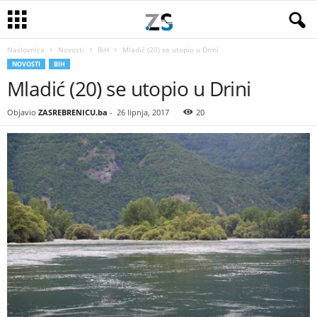
Naslovnica
Novosti
BiH
Mladić (20) se utopio u Drini
NOVOSTI
BIH
Mladić (20) se utopio u Drini
Objavio
ZASREBRENICU.ba
-
26 lipnja, 2017
20