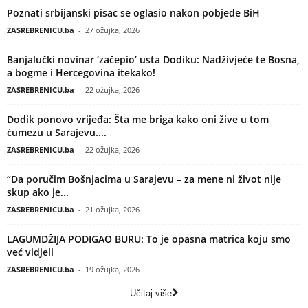
Poznati srbijanski pisac se oglasio nakon pobjede BiH
ZASREBRENICU.ba
-
27 ožujka, 2026
Banjalučki novinar ‘začepio’ usta Dodiku: Nadživjeće te Bosna,
a bogme i Hercegovina itekako!
ZASREBRENICU.ba
-
22 ožujka, 2026
Dodik ponovo vrijeđa: Šta me briga kako oni žive u tom
ćumezu u Sarajevu....
ZASREBRENICU.ba
-
22 ožujka, 2026
“Da poručim Bošnjacima u Sarajevu – za mene ni život nije
skup ako je...
ZASREBRENICU.ba
-
21 ožujka, 2026
LAGUMDŽIJA PODIGAO BURU: To je opasna matrica koju smo
već vidjeli
ZASREBRENICU.ba
-
19 ožujka, 2026
Učitaj više