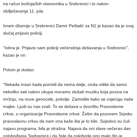
na račun bošnjačkih stanovnika u Srebrenici i to nakon
obilježavanja 11. jula.
Imam džamije u Srebrenici Damir Peštalić za N1 je kazao da je ovaj
slučaj prijavio policiji.
“Istina je. Prijavio sam policiji večerašnja dešavanja u Srebrenici”,
kazao je on.
Potom je dodao:
“Nekada insan kada pomisli da nema dalje, onda vidite da samo
nekoliko sati nakon ukupa moramo slušati muziku koja poziva na
mržnju, na nove genocide, pokolje. Zamislite kako se osjećaju naše
majke. Ljudi su nas zvali. To se dešava u dvorištu Pravoslavne
crkve, u organizacije Pravoslavne crkve. Želim da pozovem Srpsku
pravoslavnu crkvu da nam ona kaže šta je to bilo. Svjedoci su čuli
najavu programa, bila je strašna. Najava da oni slave večeras dan
oslobođanja Srebrenice i da žele da oslobode ono malo što je