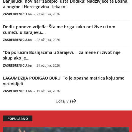
Banjalučki novinar ‘začepio’ usta Dodiku: Nadživjeće te Bosna,
a bogme i Hercegovina itekako!
ZASREBRENICU.ba
-
22 ožujka, 2026
Dodik ponovo vrijeđa: Šta me briga kako oni žive u tom
ćumezu u Sarajevu....
ZASREBRENICU.ba
-
22 ožujka, 2026
“Da poručim Bošnjacima u Sarajevu – za mene ni život nije
skup ako je...
ZASREBRENICU.ba
-
21 ožujka, 2026
LAGUMDŽIJA PODIGAO BURU: To je opasna matrica koju smo
već vidjeli
ZASREBRENICU.ba
-
19 ožujka, 2026
Učitaj više
POPULARNO