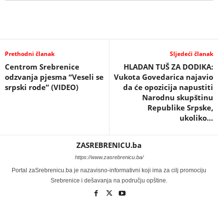
Prethodni članak
Sljedeći članak
Centrom Srebrenice
HLADAN TUŠ ZA DODIKA:
odzvanja pjesma “Veseli se
Vukota Govedarica najavio
srpski rode” (VIDEO)
da će opozicija napustiti
Narodnu skupštinu
Republike Srpske,
ukoliko…
ZASREBRENICU.ba
https://www.zasrebrenicu.ba/
Portal zaSrebrenicu.ba je nazavisno-informativni koji ima za cilj promociju
Srebrenice i dešavanja na području opštine.