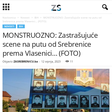
Naslovnica
Novosti
BiH
MONSTRUOZNO: Zastrašujuće scene na putu od
Srebrenice prema Vlasenici… (FOTO)
NOVOSTI
BIH
MONSTRUOZNO: Zastrašujuće
scene na putu od Srebrenice
prema Vlasenici… (FOTO)
Objavio
ZASREBRENICU.ba
-
12 srpnja, 2023
11