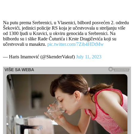
Na putu prema Srebrenici, u Vlasenici, bilbord posvećen 2. odredu
Šekovići, jedinici policije RS koja je učestvovala u streljanju više
od 1300 ljudi u Kravici, u okviru genocida u Srebrenici. Na
bilbordu su i slike Rade Čuturića i Krste Dragičevića koji su
učestvovali u masakru.
pic.twitter.com/7Zib4HDtMw
— Haris Imamović (@SkenderVakuf)
July 11, 2023