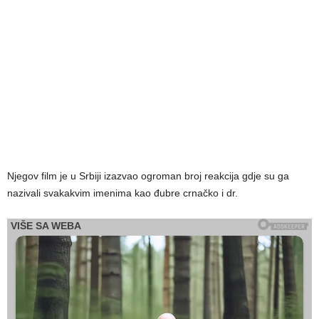
Njegov film je u Srbiji izazvao ogroman broj reakcija gdje su ga
nazivali svakakvim imenima kao đubre crnačko i dr.