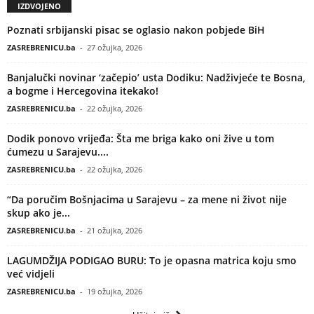
IZDVOJENO
Poznati srbijanski pisac se oglasio nakon pobjede BiH
ZASREBRENICU.ba
-
27 ožujka, 2026
Banjalučki novinar ‘začepio’ usta Dodiku: Nadživjeće te Bosna,
a bogme i Hercegovina itekako!
ZASREBRENICU.ba
-
22 ožujka, 2026
Dodik ponovo vrijeđa: Šta me briga kako oni žive u tom
ćumezu u Sarajevu....
ZASREBRENICU.ba
-
22 ožujka, 2026
“Da poručim Bošnjacima u Sarajevu – za mene ni život nije
skup ako je...
ZASREBRENICU.ba
-
21 ožujka, 2026
LAGUMDŽIJA PODIGAO BURU: To je opasna matrica koju smo
već vidjeli
ZASREBRENICU.ba
-
19 ožujka, 2026