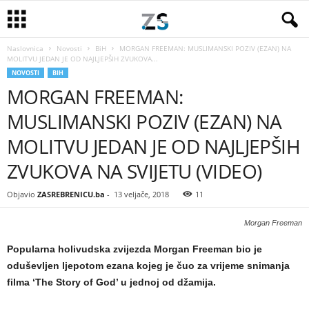
Naslovnica
Novosti
BiH
MORGAN FREEMAN: MUSLIMANSKI POZIV (EZAN) NA
MOLITVU JEDAN JE OD NAJLJEPŠIH ZVUKOVA...
NOVOSTI
BIH
MORGAN FREEMAN:
MUSLIMANSKI POZIV (EZAN) NA
MOLITVU JEDAN JE OD NAJLJEPŠIH
ZVUKOVA NA SVIJETU (VIDEO)
Objavio
ZASREBRENICU.ba
-
13 veljače, 2018
11
Morgan Freeman
Popularna holivudska zvijezda Morgan Freeman bio je
oduševljen ljepotom ezana kojeg je čuo za vrijeme snimanja
filma ‘The Story of God’ u jednoj od džamija.