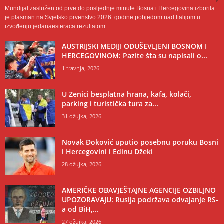
Mundijal zaslužen od prve do posljednje minute Bosna i Hercegovina izborila
je plasman na Svjetsko prvenstvo 2026. godine pobjedom nad Italijom u
izvođenju jedanaesteraca rezultatom...
AUSTRIJSKI MEDIJI ODUŠEVLJENI BOSNOM I
HERCEGOVINOM: Pazite šta su napisali o...
1 travnja, 2026
U Zenici besplatna hrana, kafa, kolači,
parking i turistička tura za...
31 ožujka, 2026
Novak Đoković uputio posebnu poruku Bosni
i Hercegovini i Edinu Džeki
28 ožujka, 2026
AMERIČKE OBAVJEŠTAJNE AGENCIJE OZBILJNO
UPOZORAVAJU: Rusija podržava odvajanje RS-
a od BiH,...
27 ožujka, 2026