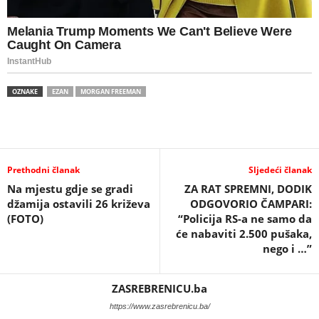
OZNAKE
EZAN
MORGAN FREEMAN
Prethodni članak
Sljedeći članak
Na mjestu gdje se gradi
ZA RAT SPREMNI, DODIK
džamija ostavili 26 križeva
ODGOVORIO ČAMPARI:
(FOTO)
“Policija RS-a ne samo da
će nabaviti 2.500 pušaka,
nego i …”
ZASREBRENICU.ba
https://www.zasrebrenicu.ba/