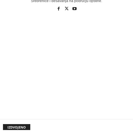
Srebrenice i dešavanja na području opštine.
IZDVOJENO