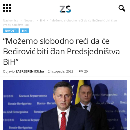
Naslovnica
Novosti
BiH
“Možemo slobodno reći da će Bećirović biti član
Predsjedništva BiH”
NOVOSTI
BIH
“Možemo slobodno reći da će
Bećirović biti član Predsjedništva
BiH”
Objavio
ZASREBRENICU.ba
-
2 listopada, 2022
20