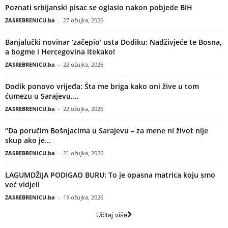
Poznati srbijanski pisac se oglasio nakon pobjede BiH
ZASREBRENICU.ba
-
27 ožujka, 2026
Banjalučki novinar ‘začepio’ usta Dodiku: Nadživjeće te Bosna,
a bogme i Hercegovina itekako!
ZASREBRENICU.ba
-
22 ožujka, 2026
Dodik ponovo vrijeđa: Šta me briga kako oni žive u tom
ćumezu u Sarajevu....
ZASREBRENICU.ba
-
22 ožujka, 2026
“Da poručim Bošnjacima u Sarajevu – za mene ni život nije
skup ako je...
ZASREBRENICU.ba
-
21 ožujka, 2026
LAGUMDŽIJA PODIGAO BURU: To je opasna matrica koju smo
već vidjeli
ZASREBRENICU.ba
-
19 ožujka, 2026
Učitaj više