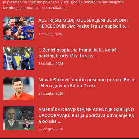
je plasman na Svjetsko prvenstvo 2026. godine pobjedom nad Italijom u
izvođenju jedanaesteraca rezultatom...
AUSTRIJSKI MEDIJI ODUŠEVLJENI BOSNOM I
HERCEGOVINOM: Pazite šta su napisali o...
1 travnja, 2026
U Zenici besplatna hrana, kafa, kolači,
parking i turistička tura za...
31 ožujka, 2026
Novak Đoković uputio posebnu poruku Bosni
i Hercegovini i Edinu Džeki
28 ožujka, 2026
AMERIČKE OBAVJEŠTAJNE AGENCIJE OZBILJNO
UPOZORAVAJU: Rusija podržava odvajanje RS-
a od BiH,...
27 ožujka, 2026