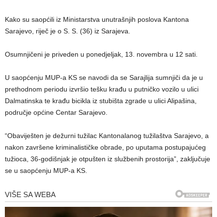
Kako su saopćili iz Ministarstva unutrašnjih poslova Kantona
Sarajevo, riječ je o S. S. (36) iz Sarajeva.
Osumnjičeni je priveden u ponedjeljak, 13. novembra u 12 sati.
U saopćenju MUP-a KS se navodi da se Sarajlija sumnjiči da je u
prethodnom periodu izvršio tešku krađu u putničko vozilo u ulici
Dalmatinska te krađu bicikla iz stubišta zgrade u ulici Alipašina,
područje općine Centar Sarajevo.
“Obaviješten je dežurni tužilac Kantonalanog tužilaštva Sarajevo, a
nakon završene kriminalističke obrade, po uputama postupajućeg
tužioca, 36-godišnjak je otpušten iz službenih prostorija”, zaključuje
se u saopćenju MUP-a KS.