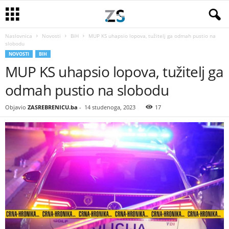
Naslovnica
Novosti
BiH
MUP KS uhapsio lopova, tužitelj ga odmah pustio na
slobodu
NOVOSTI
BIH
MUP KS uhapsio lopova, tužitelj ga
odmah pustio na slobodu
Objavio
ZASREBRENICU.ba
-
14 studenoga, 2023
17