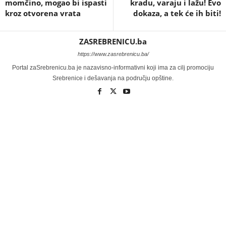
momčino, mogao bi ispasti
kradu, varaju i lažu! Evo
kroz otvorena vrata
dokaza, a tek će ih biti!
ZASREBRENICU.ba
https://www.zasrebrenicu.ba/
Portal zaSrebrenicu.ba je nazavisno-informativni koji ima za cilj promociju
Srebrenice i dešavanja na području opštine.