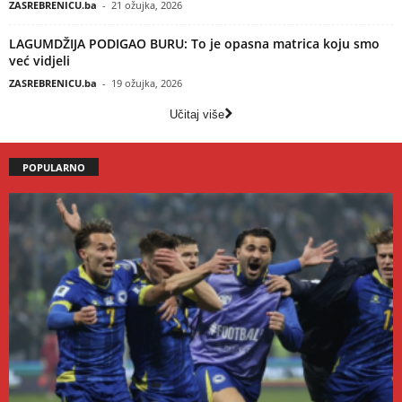
ZASREBRENICU.ba
-
21 ožujka, 2026
LAGUMDŽIJA PODIGAO BURU: To je opasna matrica koju smo
već vidjeli
ZASREBRENICU.ba
-
19 ožujka, 2026
Učitaj više
POPULARNO