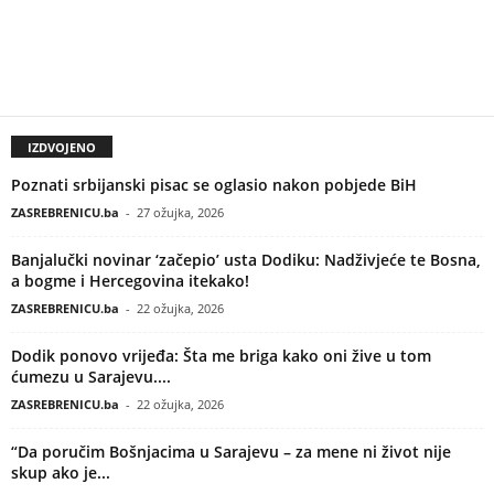
IZDVOJENO
Poznati srbijanski pisac se oglasio nakon pobjede BiH
ZASREBRENICU.ba
-
27 ožujka, 2026
Banjalučki novinar ‘začepio’ usta Dodiku: Nadživjeće te Bosna,
a bogme i Hercegovina itekako!
ZASREBRENICU.ba
-
22 ožujka, 2026
Dodik ponovo vrijeđa: Šta me briga kako oni žive u tom
ćumezu u Sarajevu....
ZASREBRENICU.ba
-
22 ožujka, 2026
“Da poručim Bošnjacima u Sarajevu – za mene ni život nije
skup ako je...