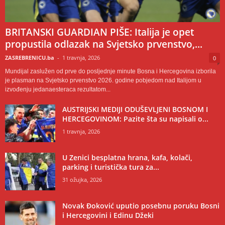
BRITANSKI GUARDIAN PIŠE: Italija je opet
propustila odlazak na Svjetsko prvenstvo,...
ZASREBRENICU.ba
-
1 travnja, 2026
0
Mundijal zaslužen od prve do posljednje minute Bosna i Hercegovina izborila
je plasman na Svjetsko prvenstvo 2026. godine pobjedom nad Italijom u
izvođenju jedanaesteraca rezultatom...
AUSTRIJSKI MEDIJI ODUŠEVLJENI BOSNOM I
HERCEGOVINOM: Pazite šta su napisali o...
1 travnja, 2026
U Zenici besplatna hrana, kafa, kolači,
parking i turistička tura za...
31 ožujka, 2026
Novak Đoković uputio posebnu poruku Bosni
i Hercegovini i Edinu Džeki