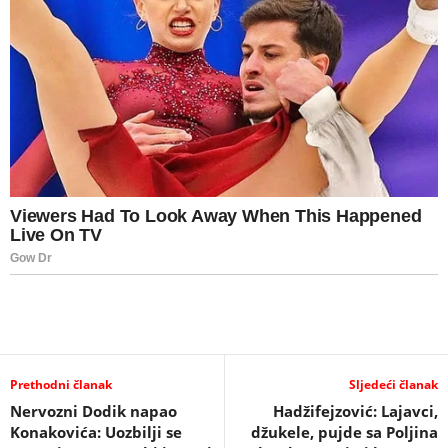
Prethodni članak
Sljedeći članak
Nervozni Dodik napao
Hadžifejzović: Lajavci,
Konakovića: Uozbilji se
džukele, pujde sa Poljina