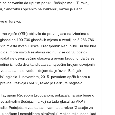
m se pozvanim da uputim poruku Bošnjacima u Turskoj,
ni, Sandžaku i općenito na Balkanu”, kazao je Cerić.
ve u Turskoj.
rno vijeće (YSK) objavilo da pravo glasa na izborima u
glasati na 190.736 glasačkih mjesta u zemlji, te 3.286.786
čkih mjesta izvan Turske. Predsjednik Republike Turske bira
idat mora osvojiti relativnu većinu (više od 50 posto)
andidat ne osvoji većinu glasova u prvom krugu, onda će se
 godine između dva kandidata sa najvećim brojem osvojenih
 vas da sam se, vođen idejom da je ‘svaki Bošnjak
o’, oglasio 1. novembra, 2015. povodom općih izbora u
pravde i razvoja (AKP)”, rekao je Cerić, te naglasio:
 sa Tayyipom Recepom Erdoganom, pokazala najviše brige o
 se zahvalim Bošnjacima koji su tada glasali za AKP i
adio. Podsjećam vas da sam vam tada rekao ‘Glasajte za
azi u teškom i nestabilnom okruženju’. Možda težoj nego ikad