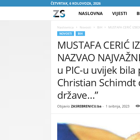
ČETVRTAK, 6 KOLOVOZA, 2026
NASLOVNA
VIJESTI
B
Z
A
Naslovnica
Novosti
BiH
MUSTAFA CERIĆ IZBOR
NOVOSTI
BIH
MUSTAFA CERIĆ I
S
NAZVAO NAJVAŽNIJI
R
u PIC-u uvijek bila
E
Christian Schimdt
B
države…”
R
Objavio
ZASREBRENICU.ba
-
1 svibnja, 2023
E
N
I