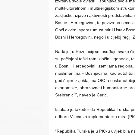
izvršava svoje ovlasti i ispunjava svoje
multikulturalnom i multireligijskom struktu
zaključke, izjave i aktivnosti predstavnika
Bosne i Hercegovine, te poziva na secesioni
Opći okvirni sporazum za mir i Ustav Bosn
Bosni i Hercegovini, nego i u cijeloj regij
Nadalje, u Rezoluciji se ‘osuđuje svako š
su počinjeni teški ratni zločini i genocid, t
u Bosni i Hercegovini i zemljama regiona
muslimanima – Bošnjacima, kao autohton
godišnjim izvještajima OIC-a o islamofobij
ekonomske, obrazovne i humanitarne proje
Srebrenici'”, naveo je Cerić.
Istakao je također da Republika Turska 
odboru Vijeća za implementaciju mira (PIC
“Republika Turska je u PIC-u uvijek bila na