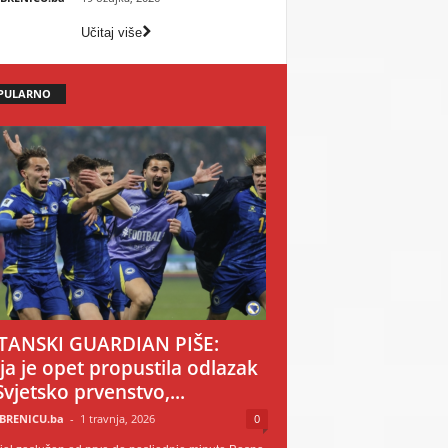
Učitaj više
PULARNO
TANSKI GUARDIAN PIŠE:
ija je opet propustila odlazak
Svjetsko prvenstvo,...
BRENICU.ba
-
1 travnja, 2026
0