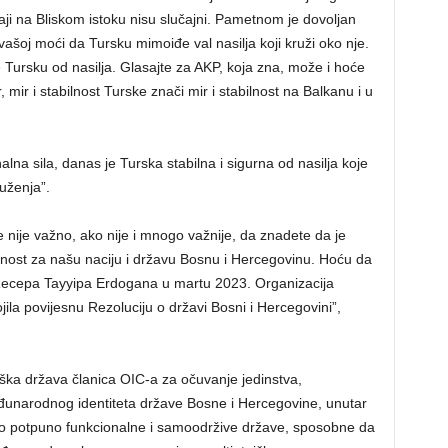
ji na Bliskom istoku nisu slučajni. Pametnom je dovoljan
u vašoj moći da Tursku mimoiđe val nasilja koji kruži oko nje.
 Tursku od nasilja. Glasajte za AKP, koja zna, može i hoće
 mir i stabilnost Turske znači mir i stabilnost na Balkanu i u
na sila, danas je Turska stabilna i sigurna od nasilja koje
ruženja”.
e nije važno, ako nije i mnogo važnije, da znadete da je
ilnost za našu naciju i državu Bosnu i Hercegovinu. Hoću da
a Recepa Tayyipa Erdogana u martu 2023. Organizacija
la povijesnu Rezoluciju o državi Bosni i Hercegovini”,
rška država članica OIC-a za očuvanje jedinstva,
 međunarodnog identiteta države Bosne i Hercegovine, unutar
ao potpuno funkcionalne i samoodržive države, sposobne da