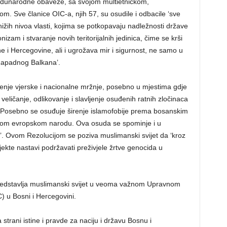
 međunarodne obaveze, sa svojom multietničkom,
rom. Sve članice OIC-a, njih 57, su osudile i odbacile ‘sve
 nižih nivoa vlasti, kojima se potkopavaju nadležnosti države
zam i stvaranje novih teritorijalnih jedinica, čime se krši
e i Hercegovine, ali i ugrožava mir i sigurnost, ne samo u
i Zapadnog Balkana’.
irenje vjerske i nacionalne mržnje, posebno u mjestima gdje
e veličanje, odlikovanje i slavljenje osuđenih ratnih zločinaca
. Posebno se osuđuje širenje islamofobije prema bosanskim
om evropskom narodu. Ova osuda se spominje i u
i’. Ovom Rezolucijom se poziva muslimanski svijet da ‘kroz
kte nastavi podržavati preživjele žrtve genocida u
predstavlja muslimanski svijet u veoma važnom Upravnom
) u Bosni i Hercegovini.
 strani istine i pravde za naciju i državu Bosnu i