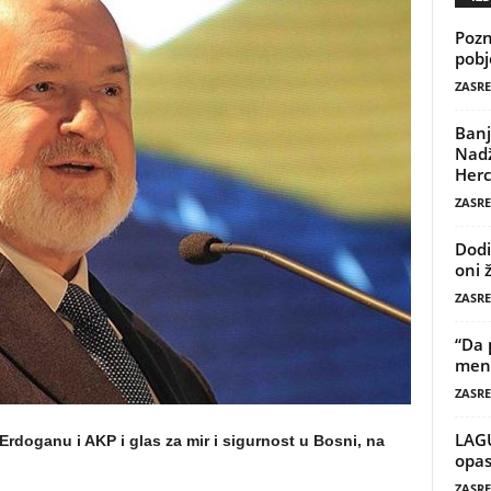
Pozn
pobj
ZASRE
Banj
Nadž
Herc
ZASRE
Dodi
oni 
ZASRE
“Da 
mene
ZASRE
LAG
Erdoganu i AKP i glas za mir i sigurnost u Bosni, na
opas
ZASRE