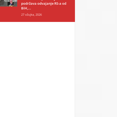
podržava odvajanje RS-a od
BiH,...
27 ožujka, 2026