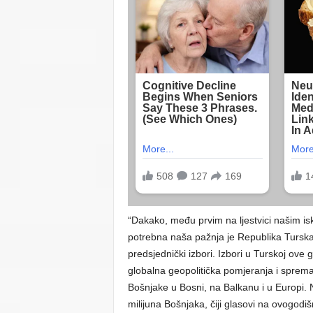
“Dakako, među prvim na ljestvici našim iskr
potrebna naša pažnja je Republika Turska,
predsjednički izbori. Izbori u Turskoj ove 
globalna geopolitička pomjeranja i sprema
Bošnjake u Bosni, na Balkanu i u Europi. 
milijuna Bošnjaka, čiji glasovi na ovogodiš