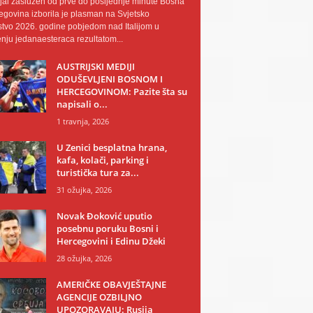
al zaslužen od prve do posljednje minute Bosna
egovina izborila je plasman na Svjetsko
tvo 2026. godine pobjedom nad Italijom u
nju jedanaesteraca rezultatom...
AUSTRIJSKI MEDIJI
ODUŠEVLJENI BOSNOM I
HERCEGOVINOM: Pazite šta su
napisali o...
1 travnja, 2026
U Zenici besplatna hrana,
kafa, kolači, parking i
turistička tura za...
31 ožujka, 2026
Novak Đoković uputio
posebnu poruku Bosni i
Hercegovini i Edinu Džeki
28 ožujka, 2026
AMERIČKE OBAVJEŠTAJNE
AGENCIJE OZBILJNO
UPOZORAVAJU: Rusija