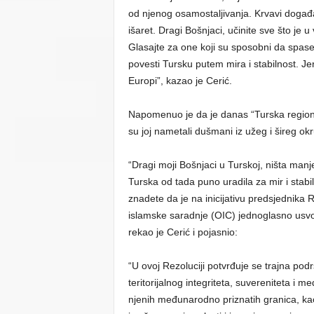
od njenog osamostaljivanja. Krvavi događa
išaret. Dragi Bošnjaci, učinite sve što je 
Glasajte za one koji su sposobni da spase
povesti Tursku putem mira i stabilnost. Jer,
Europi”, kazao je Cerić.
Napomenuo je da je danas “Turska regional
su joj nametali dušmani iz užeg i šireg ok
“Dragi moji Bošnjaci u Turskoj, ništa manj
Turska od tada puno uradila za mir i stab
znadete da je na inicijativu predsjednik
islamske saradnje (OIC) jednoglasno usvoji
rekao je Cerić i pojasnio:
“U ovoj Rezoluciji potvrđuje se trajna pod
teritorijalnog integriteta, suvereniteta i
njenih međunarodno priznatih granica, k