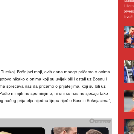
Mundij
i Herc
prvens
izvođe
u u Turskoj. Bošnjaci moji, ovih dana mnogo pričamo o onima
gotovo nikako o onima koji su uvijek bili i ostali uz Bosnu i
a sprečava nas da pričamo o prijateljima, koji su bili uz
Pošto mi njih ne spominjimo, ni oni se nas ne sjećaju tako
 našeg prijatelja nijednu lijepu riječ o Bosni i Bošnjacima”,