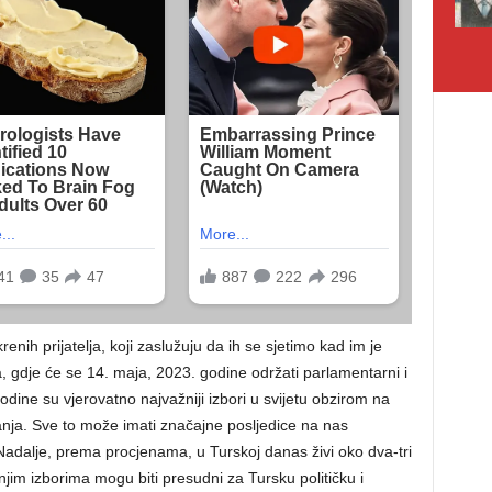
enih prijatelja, koji zaslužuju da ih se sjetimo kad im je
 gdje će se 14. maja, 2023. godine održati parlamentarni i
godine su vjerovatno najvažniji izbori u svijetu obzirom na
nja. Sve to može imati značajne posljedice na nas
Nadalje, prema procjenama, u Turskoj danas živi oko dva-tri
njim izborima mogu biti presudni za Tursku političku i