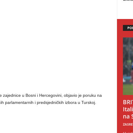
PO
e zajednice u Bosni i Hercegovini, objavio je poruku na
BRI
parlamentarnih i predsjedničkih izbora u Turskoj.
Ital
na 
ZASRE