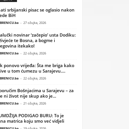
ati srbijanski pisac se oglasio nakon
ede BiH
BRENICU.ba
-
27 ožujka, 2026
alučki novinar ‘začepio’ usta Dodiku:
ivjeće te Bosna, a bogme i
egovina itekako!
BRENICU.ba
-
22 ožujka, 2026
k ponovo vrijeđa: Šta me briga kako
žive u tom ćumezu u Sarajevu....
BRENICU.ba
-
22 ožujka, 2026
poručim Bošnjacima u Sarajevu – za
 ni život nije skup ako je...
BRENICU.ba
-
21 ožujka, 2026
UMDŽIJA PODIGAO BURU: To je
na matrica koju smo već vidjeli
BRENICU.ba
-
19 ožujka, 2026