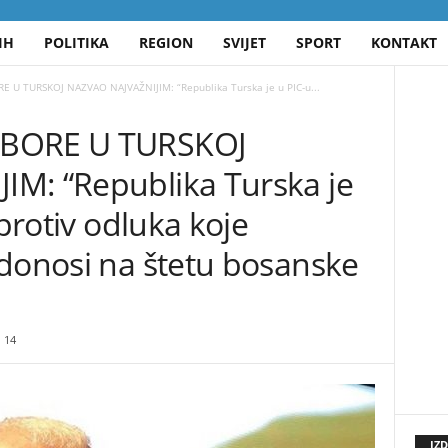
IH
POLITIKA
REGION
SVIJET
SPORT
KONTAKT
E U TURSKOJ NAZVAO NAJVAŽNIJIM: “Republika Turska je u PIC-u...
ZBORE U TURSKOJ
M: “Republika Turska je
 protiv odluka koje
 donosi na štetu bosanske
14
IZ