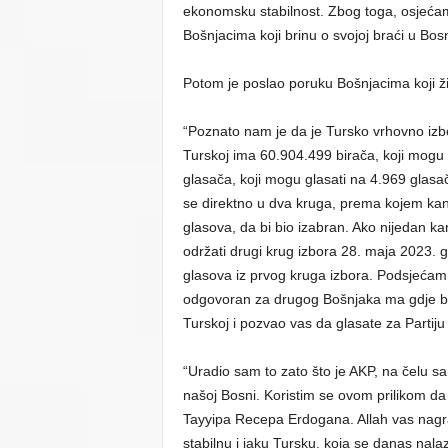
ekonomsku stabilnost. Zbog toga, osjeća
Bošnjacima koji brinu o svojoj braći u Bos
Potom je poslao poruku Bošnjacima koji ži
“Poznato nam je da je Tursko vrhovno izbo
Turskoj ima 60.904.499 birača, koji mogu 
glasača, koji mogu glasati na 4.969 glasa
se direktno u dva kruga, prema kojem kand
glasova, da bi bio izabran. Ako nijedan k
održati drugi krug izbora 28. maja 2023.
glasova iz prvog kruga izbora. Podsjećam
odgovoran za drugog Bošnjaka ma gdje bi
Turskoj i pozvao vas da glasate za Partiju 
“Uradio sam to zato što je AKP, na čelu
našoj Bosni. Koristim se ovom prilikom da
Tayyipa Recepa Erdogana. Allah vas nagr
stabilnu i jaku Tursku, koja se danas nal