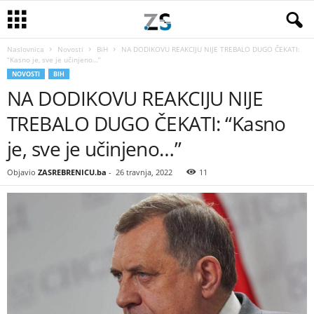
Naslovnica
Novosti
BiH
NA DODIKOVU REAKCIJU NIJE TREBALO DUGO ČEKATI:
“Kasno je, sve je učinjeno…”
NOVOSTI
BIH
NA DODIKOVU REAKCIJU NIJE
TREBALO DUGO ČEKATI: “Kasno
je, sve je učinjeno…”
Objavio
ZASREBRENICU.ba
-
26 travnja, 2022
11