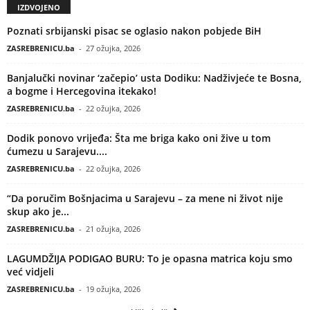
IZDVOJENO
Poznati srbijanski pisac se oglasio nakon pobjede BiH
ZASREBRENICU.ba
-
27 ožujka, 2026
Banjalučki novinar ‘začepio’ usta Dodiku: Nadživjeće te Bosna,
a bogme i Hercegovina itekako!
ZASREBRENICU.ba
-
22 ožujka, 2026
Dodik ponovo vrijeđa: Šta me briga kako oni žive u tom
ćumezu u Sarajevu....
ZASREBRENICU.ba
-
22 ožujka, 2026
“Da poručim Bošnjacima u Sarajevu – za mene ni život nije
skup ako je...
ZASREBRENICU.ba
-
21 ožujka, 2026
LAGUMDŽIJA PODIGAO BURU: To je opasna matrica koju smo
već vidjeli
ZASREBRENICU.ba
-
19 ožujka, 2026