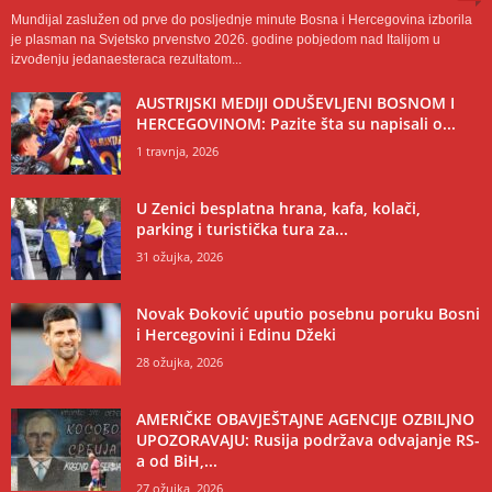
Mundijal zaslužen od prve do posljednje minute Bosna i Hercegovina izborila
je plasman na Svjetsko prvenstvo 2026. godine pobjedom nad Italijom u
izvođenju jedanaesteraca rezultatom...
AUSTRIJSKI MEDIJI ODUŠEVLJENI BOSNOM I
HERCEGOVINOM: Pazite šta su napisali o...
1 travnja, 2026
U Zenici besplatna hrana, kafa, kolači,
parking i turistička tura za...
31 ožujka, 2026
Novak Đoković uputio posebnu poruku Bosni
i Hercegovini i Edinu Džeki
28 ožujka, 2026
AMERIČKE OBAVJEŠTAJNE AGENCIJE OZBILJNO
UPOZORAVAJU: Rusija podržava odvajanje RS-
a od BiH,...
27 ožujka, 2026