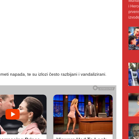
Mundij
i Herc
prvens
izvođe
ti napada, te su izlozi često razbijani i vandalizirani.