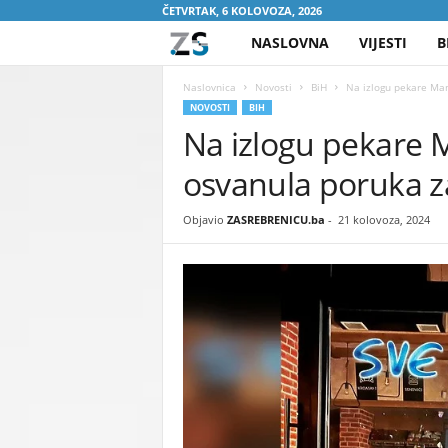
ČETVRTAK, 6 KOLOVOZA, 2026
NASLOVNA
VIJESTI
B
Z
A
Naslovnica
Novosti
BiH
Na izlogu pekare Man
NOVOSTI
BIH
Na izlogu pekare 
S
osvanula poruka z
R
E
Objavio
ZASREBRENICU.ba
-
21 kolovoza, 2024
B
R
E
N
I