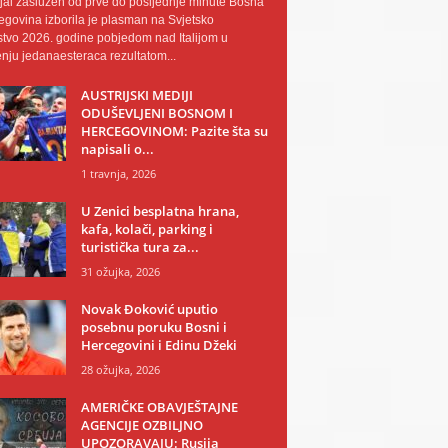
al zaslužen od prve do posljednje minute Bosna
egovina izborila je plasman na Svjetsko
tvo 2026. godine pobjedom nad Italijom u
nju jedanaesteraca rezultatom...
AUSTRIJSKI MEDIJI
ODUŠEVLJENI BOSNOM I
HERCEGOVINOM: Pazite šta su
napisali o...
1 travnja, 2026
U Zenici besplatna hrana,
kafa, kolači, parking i
turistička tura za...
31 ožujka, 2026
Novak Đoković uputio
posebnu poruku Bosni i
Hercegovini i Edinu Džeki
28 ožujka, 2026
AMERIČKE OBAVJEŠTAJNE
AGENCIJE OZBILJNO
UPOZORAVAJU: Rusija