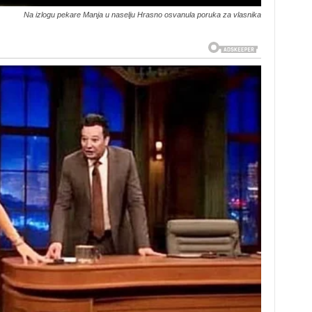
Na izlogu pekare Manja u naselju Hrasno osvanula poruka za vlasnika