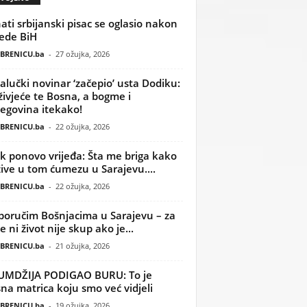
ati srbijanski pisac se oglasio nakon
ede BiH
BRENICU.ba
-
27 ožujka, 2026
alučki novinar ‘začepio’ usta Dodiku:
ivjeće te Bosna, a bogme i
egovina itekako!
BRENICU.ba
-
22 ožujka, 2026
k ponovo vrijeđa: Šta me briga kako
žive u tom ćumezu u Sarajevu....
BRENICU.ba
-
22 ožujka, 2026
poručim Bošnjacima u Sarajevu – za
 ni život nije skup ako je...
BRENICU.ba
-
21 ožujka, 2026
UMDŽIJA PODIGAO BURU: To je
na matrica koju smo već vidjeli
BRENICU.ba
-
19 ožujka, 2026