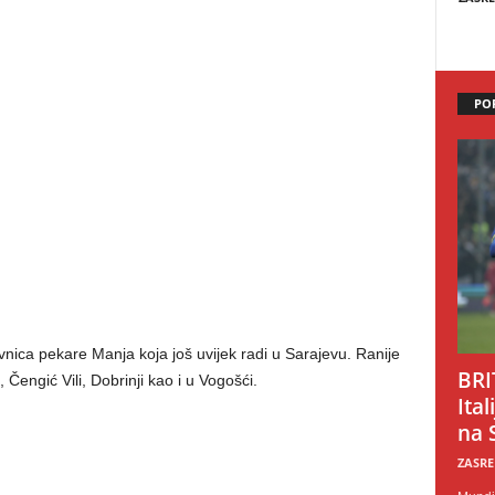
PO
nica pekare Manja koja još uvijek radi u Sarajevu. Ranije
BRI
Čengić Vili, Dobrinji kao i u Vogošći.
Ital
na 
ZASRE