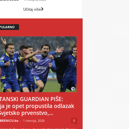
Učitaj više
PULARNO
TANSKI GUARDIAN PIŠE:
ija je opet propustila odlazak
Svjetsko prvenstvo,...
BRENICU.ba
-
1 travnja, 2026
0