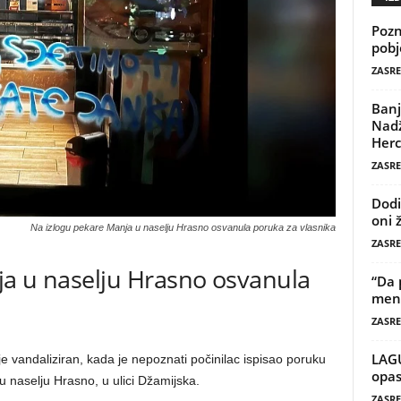
Pozn
pobj
ZASRE
Banj
Nadž
Herc
ZASRE
Dodi
oni 
Na izlogu pekare Manja u naselju Hrasno osvanula poruka za vlasnika
ZASRE
ja u naselju Hrasno osvanula
“Da 
mene
ZASRE
LAG
e vandaliziran, kada je nepoznati počinilac ispisao poruku
opas
u naselju Hrasno, u ulici Džamijska.
ZASRE