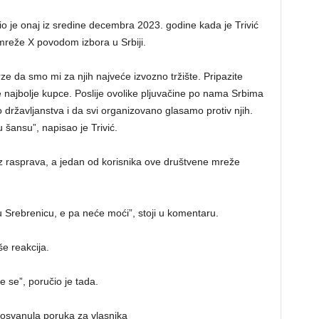
, bio je onaj iz sredine decembra 2023. godine kada je Trivić
mreže X povodom izbora u Srbiji.
e da smo mi za njih najveće izvozno tržište. Pripazite
e najbolje kupce. Poslije ovolike pljuvačine po nama Srbima
o državljanstva i da svi organizovano glasamo protiv njih.
 šansu”, napisao je Trivić.
 rasprava, a jedan od korisnika ove društvene mreže
vu Srebrenicu, e pa neće moći”, stoji u komentaru.
še reakcija.
e se”, poručio je tada.
osvanula poruka za vlasnika