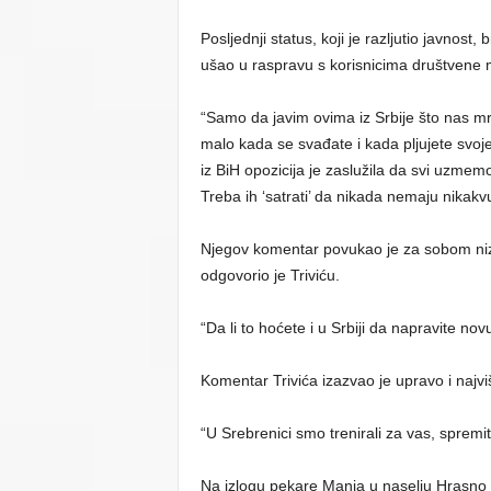
Posljednji status, koji je razljutio javnost
ušao u raspravu s korisnicima društvene 
“Samo da javim ovima iz Srbije što nas mrz
malo kada se svađate i kada pljujete svoj
iz BiH opozicija je zaslužila da svi uzmem
Treba ih ‘satrati’ da nikada nemaju nikakvu
Njegov komentar povukao je za sobom niz
odgovorio je Triviću.
“Da li to hoćete i u Srbiji da napravite no
Komentar Trivića izazvao je upravo i najvi
“U Srebrenici smo trenirali za vas, spremit
Na izlogu pekare Manja u naselju Hrasno 