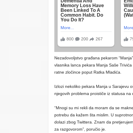
Nezadovoljstvo građana pekarom “Manja” u 
vlasnika lanca pekara Manja Saše Trivića 
ratne zločince poput Ratka Mladića.
Izlozi nekoliko pekara Manja u Sarajevu ošt
njegovih problema proističe iz statusa na
“Mnogi su mi rekli da moram da se makne
potrebu da kažem šta mislim. U suprotnom
dolazi zbog Twittera. Znam da pretjerujem
za razgovorom”, poručio je.