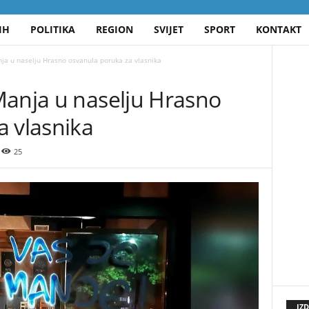
IH
POLITIKA
REGION
SVIJET
SPORT
KONTAKT
ja u naselju Hrasno osvanula poruka za vlasnika
Manja u naselju Hrasno
a vlasnika
25
IZ