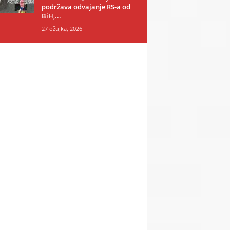
podržava odvajanje RS-a od
BiH,...
27 ožujka, 2026