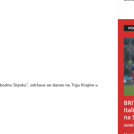
PO
obodnu Srpsku”, održava se danas na Trgu Krajine u
BRI
Ital
na 
ZASRE