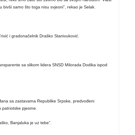
u bivši samo što toga nisu svjesni”, rekao je Selak.
Trivić i gradonačelnik Draško Stanivuković.
ransparente sa slikom lidera SNSD Milorada Dodika ispod
građana sa zastavama Republike Srpske, predvođeni
 patriotske pjesme.
ško, Banjaluka je uz tebe”.