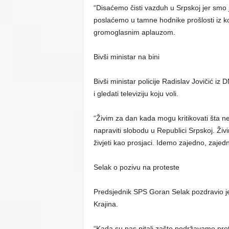
“Disaćemo čisti vazduh u Srpskoj jer smo j
poslaćemo u tamne hodnike prošlosti iz koji
gromoglasnim aplauzom.
Bivši ministar na bini
Bivši ministar policije Radislav Jovičić iz
i gledati televiziju koju voli.
“Živim za dan kada mogu kritikovati šta n
napraviti slobodu u Republici Srpskoj. Živ
živjeti kao prosjaci. Idemo zajedno, zajedn
Selak o pozivu na proteste
Predsjednik SPS Goran Selak pozdravio j
Krajina.
“Kada su nas pitali zašto podržavamo prote