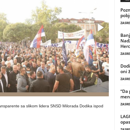
Pozn
pobj
ZASRE
Banj
Nadž
Herc
ZASRE
Dodi
oni 
ZASRE
“Da 
mene
ZASRE
ransparente sa slikom lidera SNSD Milorada Dodika ispod
LAG
opas
ZASRE