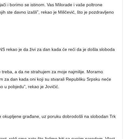
ači i borimo se istinom. Vas Milorade i vaše poltrone
h ste davno izašli”, rekao je Miličević, što je pozdravljeno
 DNS rekao je da živi za dan kada će reći da je došla sloboda
e treba, a da ne strahujem za moje najmilije. Moramo
im za dan kada oni koji su stvarali Republiku Srpsku neće
o u pobjedu”, rekao je Jovičić.
e okupljene građane, uz poruku dobrodošli na slobodan Trk
st, rekli smo zato što želimo biti sa svojim narodom. Vlast