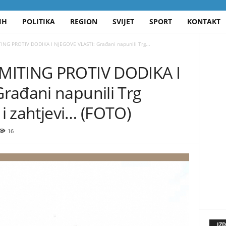
IH
POLITIKA
REGION
SVIJET
SPORT
KONTAKT
ING PROTIV DODIKA I NJEGOVE VLASTI: Građani napunili Trg...
MITING PROTIV DODIKA I
rađani napunili Trg
 i zahtjevi… (FOTO)
16
IZ