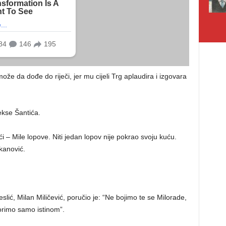
že da dođe do riječi, jer mu cijeli Trg aplaudira i izgovara
ekse Šantića.
i – Mile lopove. Niti jedan lopov nije pokrao svoju kuću.
ukanović.
slić, Milan Miličević, poručio je: “Ne bojimo te se Milorade,
 borimo samo istinom”.