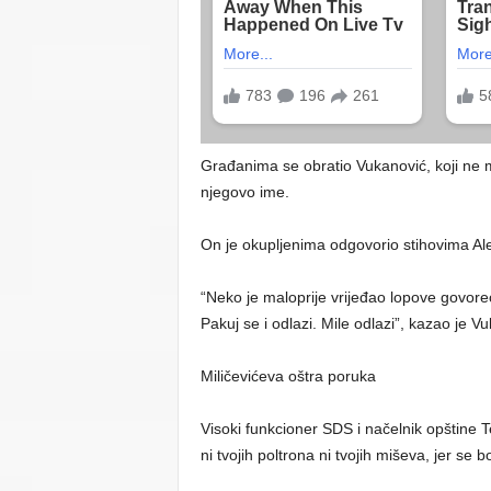
Građanima se obratio Vukanović, koji ne mo
njegovo ime.
On je okupljenima odgovorio stihovima Al
“Neko je maloprije vrijeđao lopove govoreć
Pakuj se i odlazi. Mile odlazi”, kazao je V
Miličevićeva oštra poruka
Visoki funkcioner SDS i načelnik opštine Te
ni tvojih poltrona ni tvojih miševa, jer se