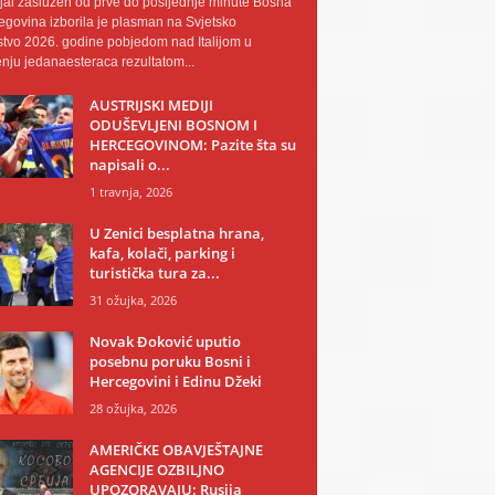
al zaslužen od prve do posljednje minute Bosna
egovina izborila je plasman na Svjetsko
tvo 2026. godine pobjedom nad Italijom u
nju jedanaesteraca rezultatom...
AUSTRIJSKI MEDIJI
ODUŠEVLJENI BOSNOM I
HERCEGOVINOM: Pazite šta su
napisali o...
1 travnja, 2026
U Zenici besplatna hrana,
kafa, kolači, parking i
turistička tura za...
31 ožujka, 2026
Novak Đoković uputio
posebnu poruku Bosni i
Hercegovini i Edinu Džeki
28 ožujka, 2026
AMERIČKE OBAVJEŠTAJNE
AGENCIJE OZBILJNO
UPOZORAVAJU: Rusija