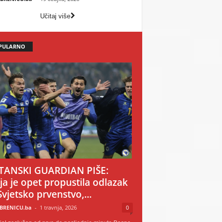
Učitaj više
PULARNO
TANSKI GUARDIAN PIŠE:
ija je opet propustila odlazak
Svjetsko prvenstvo,...
BRENICU.ba
-
1 travnja, 2026
0