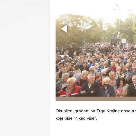
C
U
Okupljeni građani na Trgu Krajine nose t
koje piše “nikad više”.