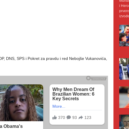
Mundij
i Herc
prvens
izvođe
PDP, DNS, SPS i Pokret za pravdu i red Nebojše Vukanovića,