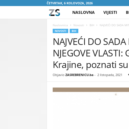
ČETVRTAK, 6 KOLOVOZA, 2026
NASLOVNA
VIJESTI
B
Z
A
Naslovnica
Novosti
BiH
NAJVEĆI DO SADA MIT
NOVOSTI
BIH
NAJVEĆI DO SADA 
S
NJEGOVE VLASTI: G
R
Krajine, poznati su
E
Objavio
ZASREBRENICU.ba
-
2 listopada, 2021
B
R
E
N
I