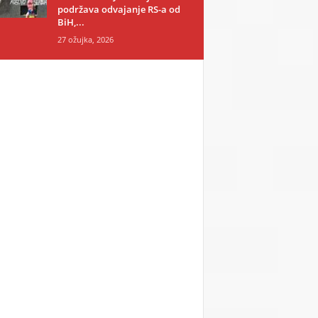
podržava odvajanje RS-a od
BiH,...
27 ožujka, 2026