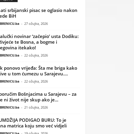
ati srbijanski pisac se oglasio nakon
ede BiH
BRENICU.ba
-
27 ožujka, 2026
alučki novinar ‘začepio’ usta Dodiku:
ivjeće te Bosna, a bogme i
egovina itekako!
BRENICU.ba
-
22 ožujka, 2026
k ponovo vrijeđa: Šta me briga kako
žive u tom ćumezu u Sarajevu....
BRENICU.ba
-
22 ožujka, 2026
poručim Bošnjacima u Sarajevu – za
 ni život nije skup ako je...
BRENICU.ba
-
21 ožujka, 2026
UMDŽIJA PODIGAO BURU: To je
na matrica koju smo već vidjeli
BRENICU.ba
-
19 ožujka, 2026