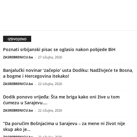
IZDVOJENO
Poznati srbijanski pisac se oglasio nakon pobjede BiH
ZASREBRENICU.ba
-
27 ožujka, 2026
Banjalučki novinar ‘začepio’ usta Dodiku: Nadživjeće te Bosna,
a bogme i Hercegovina itekako!
ZASREBRENICU.ba
-
22 ožujka, 2026
Dodik ponovo vrijeđa: Šta me briga kako oni žive u tom
ćumezu u Sarajevu....
ZASREBRENICU.ba
-
22 ožujka, 2026
“Da poručim Bošnjacima u Sarajevu – za mene ni život nije
skup ako je...
ZASREBRENICU.ba
-
21 ožujka, 2026