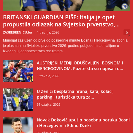
BRITANSKI GUARDIAN PIŠE: Italija je opet
propustila odlazak na Svjetsko prvenstvo,...
ZASREBRENICU.ba
-
1 travnja, 2026
0
Mundijal zaslužen od prve do posljednje minute Bosna i Hercegovina izborila
je plasman na Svjetsko prvenstvo 2026. godine pobjedom nad Italijom u
izvođenju jedanaesteraca rezultatom...
AUSTRIJSKI MEDIJI ODUŠEVLJENI BOSNOM I
HERCEGOVINOM: Pazite šta su napisali o...
1 travnja, 2026
U Zenici besplatna hrana, kafa, kolači,
parking i turistička tura za...
31 ožujka, 2026
Novak Đoković uputio posebnu poruku Bosni
i Hercegovini i Edinu Džeki
28 ožujka, 2026