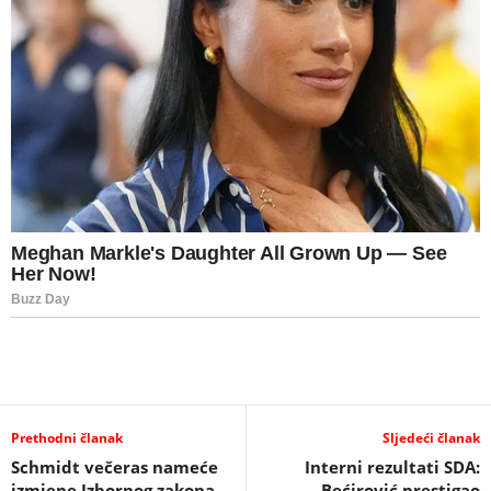
Prethodni članak
Sljedeći članak
Schmidt večeras nameće
Interni rezultati SDA:
izmjene Izbornog zakona
Bećirović prestigao