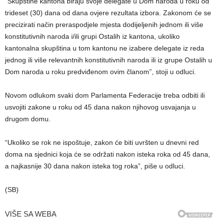
“Skupštine kantona biraju svoje delegate u Dom naroda u roku od
trideset (30) dana od dana ovjere rezultata izbora. Zakonom će se
precizirati način preraspodjele mjesta dodijeljenih jednom ili više
konstitutivnih naroda i/ili grupi Ostalih iz kantona, ukoliko
kantonalna skupština u tom kantonu ne izabere delegate iz reda
jednog ili više relevantnih konstitutivnih naroda ili iz grupe Ostalih u
Dom naroda u roku predviđenom ovim članom”, stoji u odluci.
Novom odlukom svaki dom Parlamenta Federacije treba odbiti ili
usvojiti zakone u roku od 45 dana nakon njihovog usvajanja u
drugom domu.
“Ukoliko se rok ne ispoštuje, zakon će biti uvršten u dnevni red
doma na sjednici koja će se održati nakon isteka roka od 45 dana,
a najkasnije 30 dana nakon isteka tog roka”, piše u odluci.
(SB)