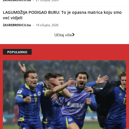
LAGUMDŽIJA PODIGAO BURU: To je opasna matrica koju smo
već vidjeli
ZASREBRENICU.ba
-
19 ožujka, 2026
Učitaj više
POPULARNO