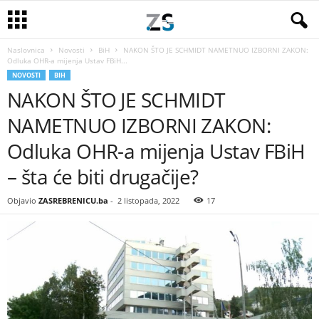
Naslovnica
Novosti
BiH
NAKON ŠTO JE SCHMIDT NAMETNUO IZBORNI ZAKON:
Odluka OHR-a mijenja Ustav FBiH...
NOVOSTI
BIH
NAKON ŠTO JE SCHMIDT
NAMETNUO IZBORNI ZAKON:
Odluka OHR-a mijenja Ustav FBiH
– šta će biti drugačije?
Objavio
ZASREBRENICU.ba
-
2 listopada, 2022
17