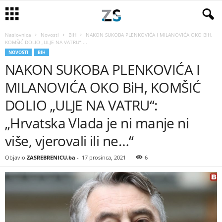
Naslovnica
Novosti
BiH
NAKON SUKOBA PLENKOVIĆA I MILANOVIĆA OKO BiH,
KOMŠIĆ DOLIO „ULJE NA VATRU“:...
NOVOSTI
BIH
NAKON SUKOBA PLENKOVIĆA I
MILANOVIĆA OKO BiH, KOMŠIĆ
DOLIO „ULJE NA VATRU“:
„Hrvatska Vlada je ni manje ni
više, vjerovali ili ne…“
Objavio
ZASREBRENICU.ba
-
17 prosinca, 2021
6