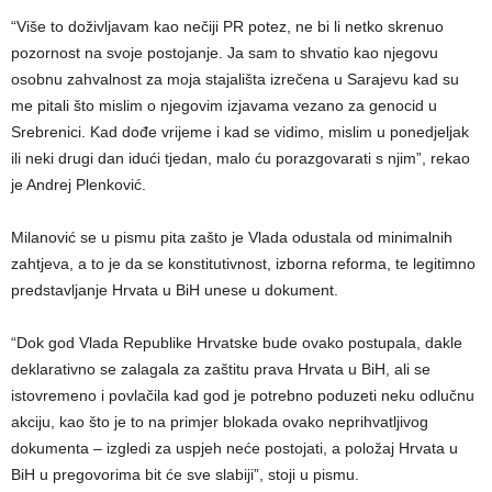
“Više to doživljavam kao nečiji PR potez, ne bi li netko skrenuo
pozornost na svoje postojanje. Ja sam to shvatio kao njegovu
osobnu zahvalnost za moja stajališta izrečena u Sarajevu kad su
me pitali što mislim o njegovim izjavama vezano za genocid u
Srebrenici. Kad dođe vrijeme i kad se vidimo, mislim u ponedjeljak
ili neki drugi dan idući tjedan, malo ću porazgovarati s njim”, rekao
je Andrej Plenković.
Milanović se u pismu pita zašto je Vlada odustala od minimalnih
zahtjeva, a to je da se konstitutivnost, izborna reforma, te legitimno
predstavljanje Hrvata u BiH unese u dokument.
“Dok god Vlada Republike Hrvatske bude ovako postupala, dakle
deklarativno se zalagala za zaštitu prava Hrvata u BiH, ali se
istovremeno i povlačila kad god je potrebno poduzeti neku odlučnu
akciju, kao što je to na primjer blokada ovako neprihvatljivog
dokumenta – izgledi za uspjeh neće postojati, a položaj Hrvata u
BiH u pregovorima bit će sve slabiji”, stoji u pismu.