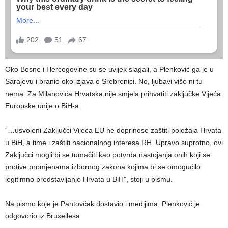
Oko Bosne i Hercegovine su se uvijek slagali, a Plenković ga je u
Sarajevu i branio oko izjava o Srebrenici. No, ljubavi više ni tu
nema. Za Milanovića Hrvatska nije smjela prihvatiti zaključke Vijeća
Europske unije o BiH-a.
“…usvojeni Zaključci Vijeća EU ne doprinose zaštiti položaja Hrvata
u BiH, a time i zaštiti nacionalnog interesa RH. Upravo suprotno, ovi
Zaključci mogli bi se tumačiti kao potvrda nastojanja onih koji se
protive promjenama izbornog zakona kojima bi se omogućilo
legitimno predstavljanje Hrvata u BiH”, stoji u pismu.
Na pismo koje je Pantovčak dostavio i medijima, Plenković je
odgovorio iz Bruxellesa.