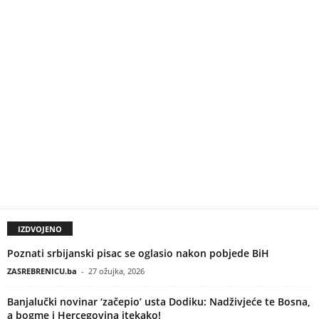
IZDVOJENO
Poznati srbijanski pisac se oglasio nakon pobjede BiH
ZASREBRENICU.ba
-
27 ožujka, 2026
Banjalučki novinar ‘začepio’ usta Dodiku: Nadživjeće te Bosna,
a bogme i Hercegovina itekako!