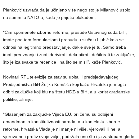
Plenković uzvraća da je učinjeno više nego što je Milanović uspio
na summitu NATO-a, kada je prijetio blokadom.
“Čim spomenete izbornu reformu, presude Ustavnog suda BiH,
imate pod tom formulacijom i presudu u slučaju Ljubić koja se
odnosi na legitimno predstavljanje, dakle sve je tu. Samo treba
imati predznanje i znati derivirati, dekriptirati, dešifrirati te zaključke,
što je iza svake te rečenice i na što se misli”, kaže Plenković.
Novinari RTL televizije za stav su upitali i predsjedavajućeg
Predsjedništva BiH Željka Komšića koji kaže Hrvatska je mogla
odbiti zaključke koji idu na štetu HDZ-a BIH, a u korist građanske
politike, ali nije.
“Glasanjem za zaključke Vijeća EU, pri čemu su odbijeni
amandmani o konstitutivnosti naroda, a u kontekstu izborne
reforme, hrvatska Vlada je ni manje ni više, vjerovali ili ne, a
vjerovatno i protiv svoje volje, podržala ono što i ja zastupam glede