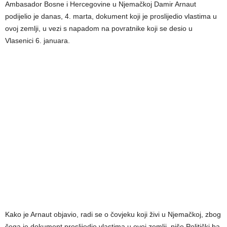
Ambasador Bosne i Hercegovine u Njemačkoj Damir Arnaut
podijelio je danas, 4. marta, dokument koji je proslijedio vlastima u
ovoj zemlji, u vezi s napadom na povratnike koji se desio u
Vlasenici 6. januara.
Kako je Arnaut objavio, radi se o čovjeku koji živi u Njemačkoj, zbog
čega je dokument proslijedio vlastima u ovoj zemlji, piše Politički.ba.