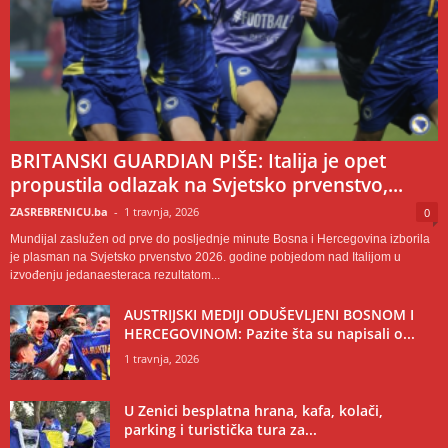
BRITANSKI GUARDIAN PIŠE: Italija je opet
propustila odlazak na Svjetsko prvenstvo,...
ZASREBRENICU.ba
-
1 travnja, 2026
0
Mundijal zaslužen od prve do posljednje minute Bosna i Hercegovina izborila
je plasman na Svjetsko prvenstvo 2026. godine pobjedom nad Italijom u
izvođenju jedanaesteraca rezultatom...
AUSTRIJSKI MEDIJI ODUŠEVLJENI BOSNOM I
HERCEGOVINOM: Pazite šta su napisali o...
1 travnja, 2026
U Zenici besplatna hrana, kafa, kolači,
parking i turistička tura za...