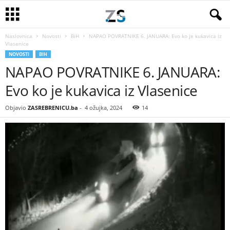
Naslovnica
Novosti
BiH
NAPAO POVRATNIKE 6. JANUARA: Evo ko je kukavica iz
Vlasenice
NOVOSTI
BIH
NAPAO POVRATNIKE 6. JANUARA:
Evo ko je kukavica iz Vlasenice
Objavio
ZASREBRENICU.ba
-
4 ožujka, 2024
14