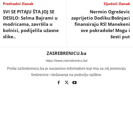
Prethodni članak
Sljedeći članak
SVI SE PITAJU ŠTA JOJ SE
Nermin Ogreševic
DESILO: Selma Bajrami u
zaprijetio Dodiku:Bošnjaci
modricama, završila u
finansiraju RS! Manekeni
bolnici, podijelila užasne
sve pokradoše! Mogu i
slike..
šesti put
ZASREBRENICU.ba
https://www.zasrebrenicu.ba/
Portal zaSrebrenicu.ba je nazavisno-informativni koji ima za cilj promociju
Srebrenice i dešavanja na području opštine.