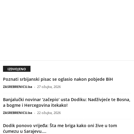
IZDVOJENO
Poznati srbijanski pisac se oglasio nakon pobjede BiH
ZASREBRENICU.ba
-
27 ožujka, 2026
Banjalučki novinar ‘začepio’ usta Dodiku: Nadživjeće te Bosna,
a bogme i Hercegovina itekako!
ZASREBRENICU.ba
-
22 ožujka, 2026
Dodik ponovo vrijeđa: Šta me briga kako oni žive u tom
ćumezu u Sarajevu....