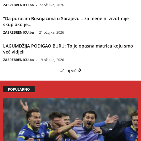
ZASREBRENICU.ba
-
22 ožujka, 2026
“Da poručim Bošnjacima u Sarajevu – za mene ni život nije
skup ako je...
ZASREBRENICU.ba
-
21 ožujka, 2026
LAGUMDŽIJA PODIGAO BURU: To je opasna matrica koju smo
već vidjeli
ZASREBRENICU.ba
-
19 ožujka, 2026
Učitaj više
POPULARNO