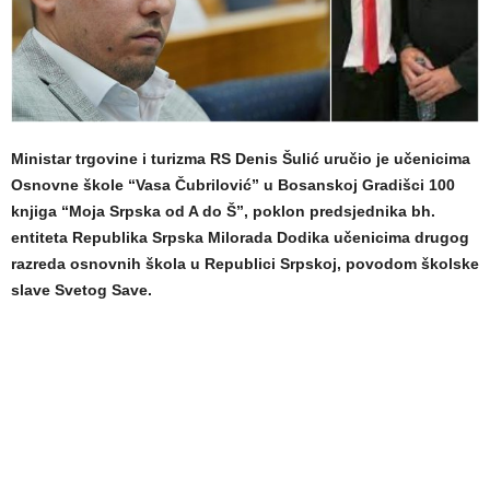
Ministar trgovine i turizma RS Denis Šulić uručio je učenicima
Osnovne škole “Vasa Čubrilović” u Bosanskoj Gradišci 100
knjiga “Moja Srpska od A do Š”, poklon predsjednika bh.
entiteta Republika Srpska Milorada Dodika učenicima drugog
razreda osnovnih škola u Republici Srpskoj, povodom školske
slave Svetog Save.