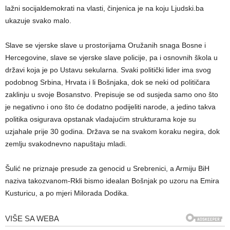
lažni socijaldemokrati na vlasti, činjenica je na koju Ljudski.ba
ukazuje svako malo.
Slave se vjerske slave u prostorijama Oružanih snaga Bosne i
Hercegovine, slave se vjerske slave policije, pa i osnovnih škola u
državi koja je po Ustavu sekularna. Svaki politički lider ima svog
podobnog Srbina, Hrvata i li Bošnjaka, dok se neki od političara
zaklinju u svoje Bosanstvo. Prepisuje se od susjeda samo ono što
je negativno i ono što će dodatno podijeliti narode, a jedino takva
politika osigurava opstanak vladajućim strukturama koje su
uzjahale prije 30 godina. Država se na svakom koraku negira, dok
zemlju svakodnevno napuštaju mladi.
Šulić ne priznaje presude za genocid u Srebrenici, a Armiju BiH
naziva takozvanom-Rkli bismo idealan Bošnjak po uzoru na Emira
Kusturicu, a po mjeri Milorada Dodika.