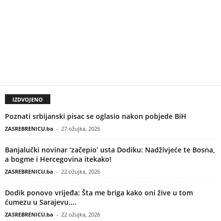
IZDVOJENO
Poznati srbijanski pisac se oglasio nakon pobjede BiH
ZASREBRENICU.ba
-
27 ožujka, 2026
Banjalučki novinar ‘začepio’ usta Dodiku: Nadživjeće te Bosna,
a bogme i Hercegovina itekako!
ZASREBRENICU.ba
-
22 ožujka, 2026
Dodik ponovo vrijeđa: Šta me briga kako oni žive u tom
ćumezu u Sarajevu....
ZASREBRENICU.ba
-
22 ožujka, 2026