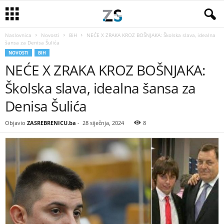
Naslovnica
Novosti
BiH
NEĆE X ZRAKA KROZ BOŠNJAKA: Školska slava, idealna
šansa za Denisa Šulića
NOVOSTI
BIH
NEĆE X ZRAKA KROZ BOŠNJAKA:
Školska slava, idealna šansa za
Denisa Šulića
Objavio
ZASREBRENICU.ba
-
28 siječnja, 2024
8