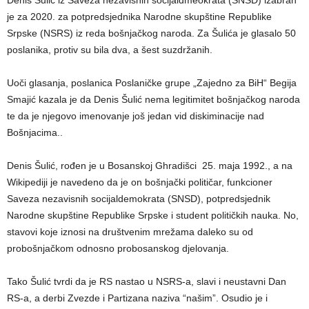
je za 2020. za potpredsjednika Narodne skupštine Republike
Srpske (NSRS) iz reda bošnjačkog naroda. Za Šulića je glasalo 50
poslanika, protiv su bila dva, a šest suzdržanih.
Uoči glasanja, poslanica Poslaničke grupe „Zajedno za BiH“ Begija
Smajić kazala je da Denis Šulić nema legitimitet bošnjačkog naroda
te da je njegovo imenovanje još jedan vid diskiminacije nad
Bošnjacima..
Denis Šulić, rođen je u Bosanskoj Ghradišci 25. maja 1992., a na
Wikipediji je navedeno da je on bošnjački političar, funkcioner
Saveza nezavisnih socijaldemokrata (SNSD), potpredsjednik
Narodne skupštine Republike Srpske i student političkih nauka. No,
stavovi koje iznosi na društvenim mrežama daleko su od
probošnjačkom odnosno probosanskog djelovanja.
Tako Šulić tvrdi da je RS nastao u NSRS-a, slavi i neustavni Dan
RS-a, a derbi Zvezde i Partizana naziva “našim”. Osudio je i