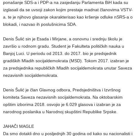
ponašanje SDS-a i PDP-a na zasjedanju Parlamenta BiH kada su
izglasali da se uvsoji zakon kojim prestaje madnat članovima VSTV-
a. te je njihovo glasanje okarakterisao kao kršenje odluke nSRS-a o
blokadi, i nazvao ih poslušnicima SDA.
Denis Šulić sin je Esada i Mirjane, a osnovnu i srednju školu je
završio u rodnom gradu. Student je Fakulteta političkih nauka u
Banjoj Luci. U periodu od 2013. do 2017. bio je predsjednik
gradiških Mladih socijaldemokrata (MSD). Tokom 2017. izabran je
za predsjednika republičkih Mladih socijaldemokrata unutar Saveza
nezavisnih socijaldemokrata.
Denis Šulić je član Glavnog odbora, Predsjedništva i Izvršnog
komiteta Saveza nezavisnih socijaldemokrata. Na oktobarskim
opštim izborima 2018. osvojio je 6.029 glasova i izabran je za
narodnog poslanika u Narodnoj skupštini Republike Srpske.
JAHAČI MAGLE
Da smo dotakli dno u posljednjih 30 godina od kako su nacionalisti i