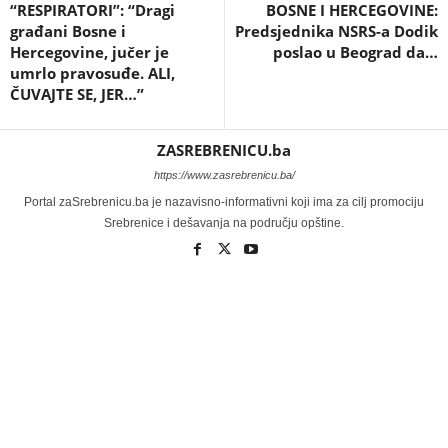
“RESPIRATORI”: “Dragi
BOSNE I HERCEGOVINE:
građani Bosne i
Predsjednika NSRS-a Dodik
Hercegovine, jučer je
poslao u Beograd da…
umrlo pravosuđe. ALI,
ČUVAJTE SE, JER…”
ZASREBRENICU.ba
https://www.zasrebrenicu.ba/
Portal zaSrebrenicu.ba je nazavisno-informativni koji ima za cilj promociju
Srebrenice i dešavanja na području opštine.