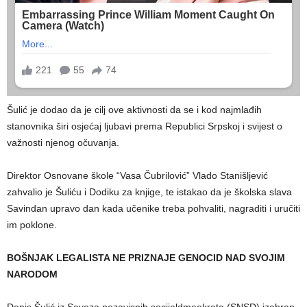
Šulić je dodao da je cilj ove aktivnosti da se i kod najmlađih
stanovnika širi osjećaj ljubavi prema Republici Srpskoj i svijest o
važnosti njenog očuvanja.
Direktor Osnovane škole “Vasa Čubrilović” Vlado Stanišljević
zahvalio je Šuliću i Dodiku za knjige, te istakao da je školska slava
Savindan upravo dan kada učenike treba pohvaliti, nagraditi i uručiti
im poklone.
BOŠNJAK LEGALISTA NE PRIZNAJE GENOCID NAD SVOJIM
NARODOM
Denis Šulić iz Saveza nezavisnih socijaldmeokrata (SNSD) izabran