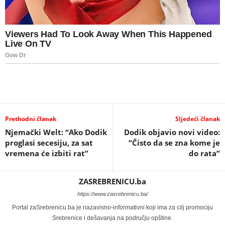
Prethodni članak
Sljedeći članak
Njemački Welt: “Ako Dodik
Dodik objavio novi video:
proglasi secesiju, za sat
“Čisto da se zna kome je
vremena će izbiti rat”
do rata”
ZASREBRENICU.ba
https://www.zasrebrenicu.ba/
Portal zaSrebrenicu.ba je nazavisno-informativni koji ima za cilj promociju
Srebrenice i dešavanja na području opštine.