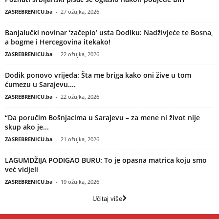
ZASREBRENICU.ba
-
27 ožujka, 2026
Banjalučki novinar ‘začepio’ usta Dodiku: Nadživjeće te Bosna,
a bogme i Hercegovina itekako!
ZASREBRENICU.ba
-
22 ožujka, 2026
Dodik ponovo vrijeđa: Šta me briga kako oni žive u tom
ćumezu u Sarajevu....
ZASREBRENICU.ba
-
22 ožujka, 2026
“Da poručim Bošnjacima u Sarajevu – za mene ni život nije
skup ako je...
ZASREBRENICU.ba
-
21 ožujka, 2026
LAGUMDŽIJA PODIGAO BURU: To je opasna matrica koju smo
već vidjeli
ZASREBRENICU.ba
-
19 ožujka, 2026
Učitaj više