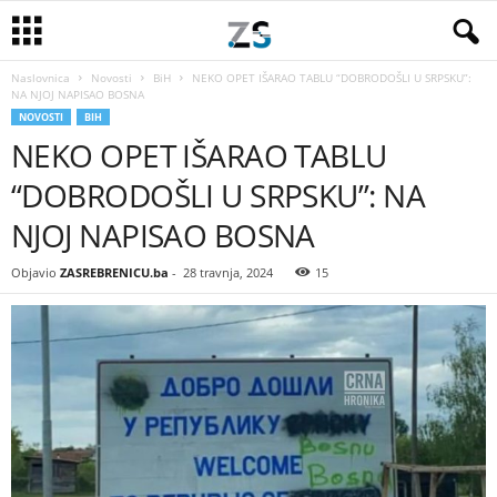
Naslovnica
Novosti
BiH
NEKO OPET IŠARAO TABLU “DOBRODOŠLI U SRPSKU”:
NA NJOJ NAPISAO BOSNA
NOVOSTI
BIH
NEKO OPET IŠARAO TABLU
“DOBRODOŠLI U SRPSKU”: NA
NJOJ NAPISAO BOSNA
Objavio
ZASREBRENICU.ba
-
28 travnja, 2024
15