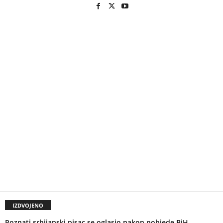
IZDVOJENO
Poznati srbijanski pisac se oglasio nakon pobjede BiH