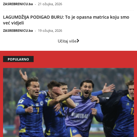
ZASREBRENICU.ba
-
21 ožujka, 2026
LAGUMDŽIJA PODIGAO BURU: To je opasna matrica koju smo
već vidjeli
ZASREBRENICU.ba
-
19 ožujka, 2026
Učitaj više
POPULARNO