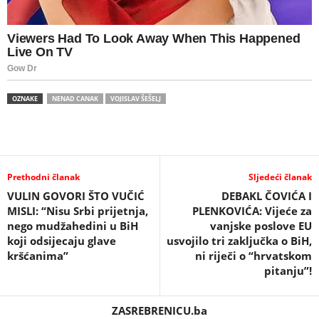
OZNAKE
NENAD CANAK
VOJISLAV ŠEŠELJ
Prethodni članak
Sljedeći članak
VULIN GOVORI ŠTO VUČIĆ
DEBAKL ČOVIĆA I
MISLI: “Nisu Srbi prijetnja,
PLENKOVIĆA: Vijeće za
nego mudžahedini u BiH
vanjske poslove EU
koji odsijecaju glave
usvojilo tri zaključka o BiH,
kršćanima”
ni riječi o “hrvatskom
pitanju”!
ZASREBRENICU.ba