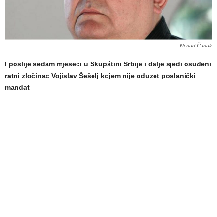
Nenad Čanak
I poslije sedam mjeseci u Skupštini Srbije i dalje sjedi osuđeni
ratni zločinac Vojislav Šešelj kojem nije oduzet poslanički
mandat