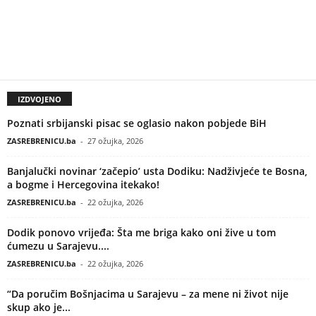
IZDVOJENO
Poznati srbijanski pisac se oglasio nakon pobjede BiH
ZASREBRENICU.ba
-
27 ožujka, 2026
Banjalučki novinar ‘začepio’ usta Dodiku: Nadživjeće te Bosna,
a bogme i Hercegovina itekako!
ZASREBRENICU.ba
-
22 ožujka, 2026
Dodik ponovo vrijeđa: Šta me briga kako oni žive u tom
ćumezu u Sarajevu....
ZASREBRENICU.ba
-
22 ožujka, 2026
“Da poručim Bošnjacima u Sarajevu – za mene ni život nije
skup ako je...