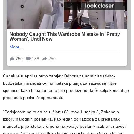
Čanak je u aprilu uputio zahtjev Odboru za administrativno-
budžetska i mandatno-imunitetska pitanja za sazivanje hitne
sjednice, kako bi parlamentu bilo predloženo da Šešelju konstatuje
prestanak poslaničkog mandata.
“Podsjećam na to da se u članu 88. stav 1. tačka 3, Zakona o
izboru narodnih poslanika, kao jedan od razloga za prestanak
mandata prije isteka vremena na koje je poslanik izabran, navodi
pravosnažna sudska odluka kojom je poslanik osuđen na kaznu