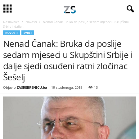
Naslovnica
Novosti
Nenad Čanak: Bruka da poslije sedam mjeseci u Skupštini
Srbije i dalje...
NOVOSTI
SVIJET
Nenad Čanak: Bruka da poslije
sedam mjeseci u Skupštini Srbije i
dalje sjedi osuđeni ratni zločinac
Šešelj
Objavio
ZASREBRENICU.ba
-
19 studenoga, 2018
13