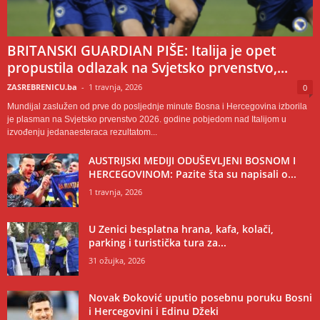
BRITANSKI GUARDIAN PIŠE: Italija je opet
propustila odlazak na Svjetsko prvenstvo,...
ZASREBRENICU.ba
-
1 travnja, 2026
0
Mundijal zaslužen od prve do posljednje minute Bosna i Hercegovina izborila
je plasman na Svjetsko prvenstvo 2026. godine pobjedom nad Italijom u
izvođenju jedanaesteraca rezultatom...
AUSTRIJSKI MEDIJI ODUŠEVLJENI BOSNOM I
HERCEGOVINOM: Pazite šta su napisali o...
1 travnja, 2026
U Zenici besplatna hrana, kafa, kolači,
parking i turistička tura za...
31 ožujka, 2026
Novak Đoković uputio posebnu poruku Bosni
i Hercegovini i Edinu Džeki