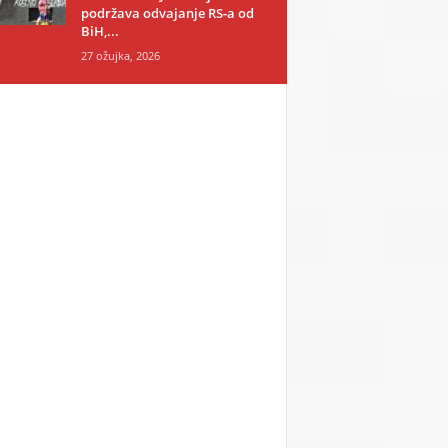
podržava odvajanje RS-a od
BiH,...
27 ožujka, 2026