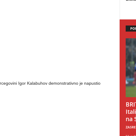
PO
cegovini Igor Kalabuhov demonstrativno je napustio
BRI
Ital
na 
ZASRE