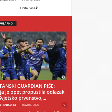
Učitaj više
PULARNO
TANSKI GUARDIAN PIŠE:
ija je opet propustila odlazak
Svjetsko prvenstvo,...
BRENICU.ba
-
1 travnja, 2026
0