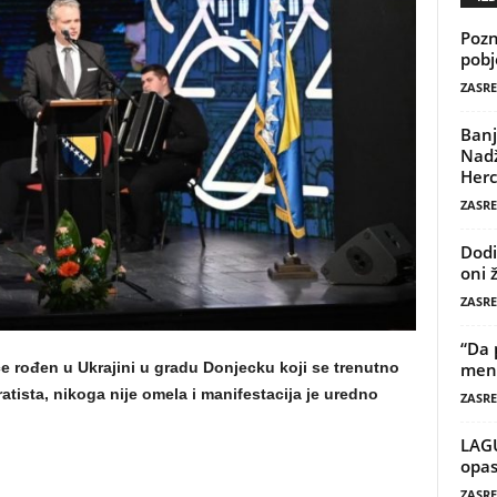
Pozn
pobj
ZASRE
Banj
Nadž
Herc
ZASRE
Dodi
oni 
ZASRE
“Da 
e rođen u Ukrajini u gradu Donjecku koji se trenutno
mene
tista, nikoga nije omela i manifestacija je uredno
ZASRE
LAG
opas
ZASRE