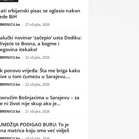
ati srbijanski pisac se oglasio nakon
ede BiH
BRENICU.ba
-
27 ožujka, 2026
alučki novinar ‘začepio’ usta Dodiku:
ivjeće te Bosna, a bogme i
egovina itekako!
BRENICU.ba
-
22 ožujka, 2026
k ponovo vrijeđa: Šta me briga kako
žive u tom ćumezu u Sarajevu....
BRENICU.ba
-
22 ožujka, 2026
poručim Bošnjacima u Sarajevu – za
 ni život nije skup ako je...
BRENICU.ba
-
21 ožujka, 2026
UMDŽIJA PODIGAO BURU: To je
na matrica koju smo već vidjeli
BRENICU.ba
-
19 ožujka, 2026