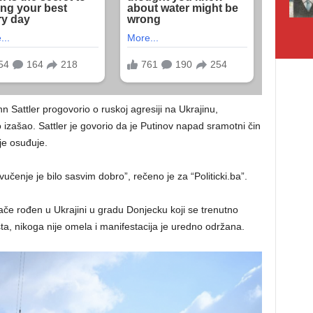
Sattler progovorio o ruskoj agresiji na Ukrajinu,
o izašao. Sattler je govorio da je Putinov napad sramotni čin
ije osuđuje.
čenje je bilo sasvim dobro”, rečeno je za “Politicki.ba”.
ače rođen u Ukrajini u gradu Donjecku koji se trenutno
ta, nikoga nije omela i manifestacija je uredno održana.