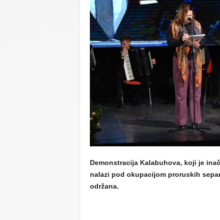
C
U
Demonstracija Kalabuhova, koji je inač
nalazi pod okupacijom proruskih separa
održana.