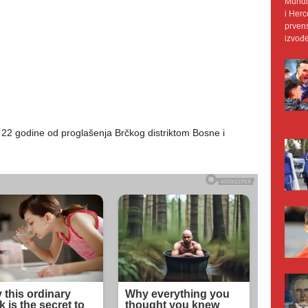
Mundij
i Herc
prvens
izvođe
 22 godine od proglašenja Brčkog distriktom Bosne i