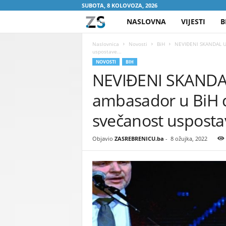
SUBOTA, 8 KOLOVOZA, 2026
NASLOVNA
VIJESTI
B
Z
A
Naslovnica
Novosti
BiH
NEVIĐENI SKANDAL U 
uspostave...
NOVOSTI
BIH
S
NEVIĐENI SKANDA
R
ambasador u BiH 
E
svečanost uspostav
B
Objavio
ZASREBRENICU.ba
-
8 ožujka, 2022
R
E
N
I