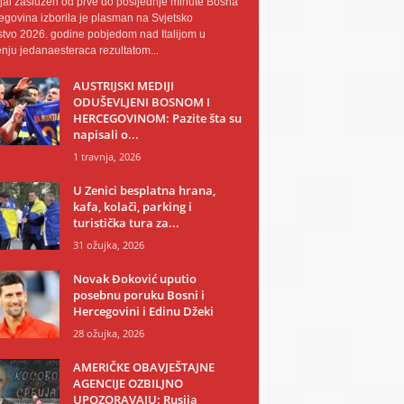
al zaslužen od prve do posljednje minute Bosna
egovina izborila je plasman na Svjetsko
tvo 2026. godine pobjedom nad Italijom u
nju jedanaesteraca rezultatom...
AUSTRIJSKI MEDIJI
ODUŠEVLJENI BOSNOM I
HERCEGOVINOM: Pazite šta su
napisali o...
1 travnja, 2026
U Zenici besplatna hrana,
kafa, kolači, parking i
turistička tura za...
31 ožujka, 2026
Novak Đoković uputio
posebnu poruku Bosni i
Hercegovini i Edinu Džeki
28 ožujka, 2026
AMERIČKE OBAVJEŠTAJNE
AGENCIJE OZBILJNO
UPOZORAVAJU: Rusija