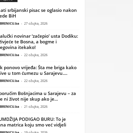
ati srbijanski pisac se oglasio nakon
ede BiH
BRENICU.ba
-
27 ožujka, 2026
alučki novinar ‘začepio’ usta Dodiku:
ivjeće te Bosna, a bogme i
egovina itekako!
BRENICU.ba
-
22 ožujka, 2026
k ponovo vrijeđa: Šta me briga kako
žive u tom ćumezu u Sarajevu....
BRENICU.ba
-
22 ožujka, 2026
poručim Bošnjacima u Sarajevu – za
 ni život nije skup ako je...
BRENICU.ba
-
21 ožujka, 2026
UMDŽIJA PODIGAO BURU: To je
na matrica koju smo već vidjeli
BRENICU.ba
-
19 ožujka, 2026