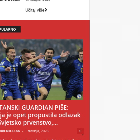
Učitaj više
PULARNO
TANSKI GUARDIAN PIŠE:
ija je opet propustila odlazak
Svjetsko prvenstvo,...
BRENICU.ba
-
1 travnja, 2026
0