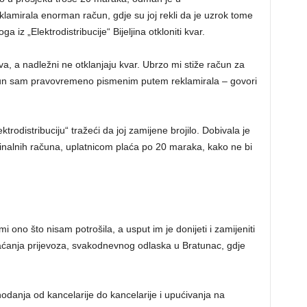
eklamirala enorman račun, gdje su joj rekli da je uzrok tome
 iz „Elektrodistribucije“ Bijeljina otkloniti kvar.
a, a nadležni ne otklanjaju kvar. Ubrzo mi stiže račun za
ačun sam pravovremeno pismenim putem reklamirala – govori
trodistribuciju“ tražeći da joj zamijene brojilo. Dobivala je
nalnih računa, uplatnicom plaća po 20 maraka, kako ne bi
mi ono što nisam potrošila, a usput im je donijeti i zamijeniti
plaćanja prijevoza, svakodnevnog odlaska u Bratunac, gdje
 hodanja od kancelarije do kancelarije i upućivanja na