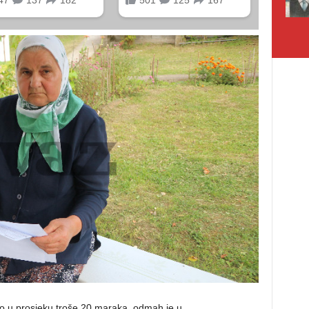
no u prosjeku troše 20 maraka, odmah je u