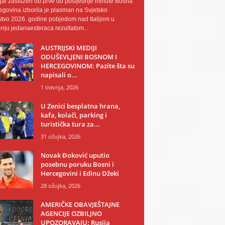
al zaslužen od prve do posljednje minute Bosna
egovina izborila je plasman na Svjetsko
tvo 2026. godine pobjedom nad Italijom u
nju jedanaesteraca rezultatom...
AUSTRIJSKI MEDIJI
ODUŠEVLJENI BOSNOM I
HERCEGOVINOM: Pazite šta su
napisali o...
1 travnja, 2026
U Zenici besplatna hrana,
kafa, kolači, parking i
turistička tura za...
31 ožujka, 2026
Novak Đoković uputio
posebnu poruku Bosni i
Hercegovini i Edinu Džeki
28 ožujka, 2026
AMERIČKE OBAVJEŠTAJNE
AGENCIJE OZBILJNO
UPOZORAVAJU: Rusija