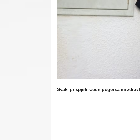
C
U
Svaki prispjeli račun pogorša mi zdrav