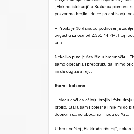
„Elektrodistribuciji“ u Bratuncu pismeno r
pokvareno brojilo i da će po dobivanju naloga
– Prošlo je 30 dana od podnošenja zahtjev
avgust u iznosu od 2.361,44 KM. I taj r
ona.
Nekoliko puta je Aza išla u bratunačku „Elek
samo obećanja i preporuku da, mimo origi
imala dug za struju.
Stara i bolesna
– Mogu doći da očitaju brojilo i fakturiraju 
brojilo. Stara sam i bolesna i nije mi do 
dobivam samo obećanja – jada se Aza.
U bratunačkoj „Elektrodistribuciji“, nakon