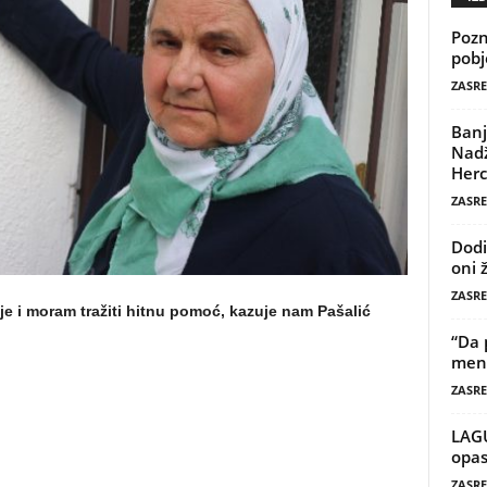
Pozn
pobj
ZASRE
Banj
Nadž
Herc
ZASRE
Dodi
oni 
ZASRE
lje i moram tražiti hitnu pomoć, kazuje nam Pašalić
“Da 
mene
ZASRE
LAG
opas
ZASRE