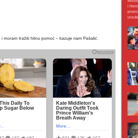
Mundij
i Herc
prvens
izvođe
e i moram tražiti hitnu pomoć – kazuje nam Pašalić.