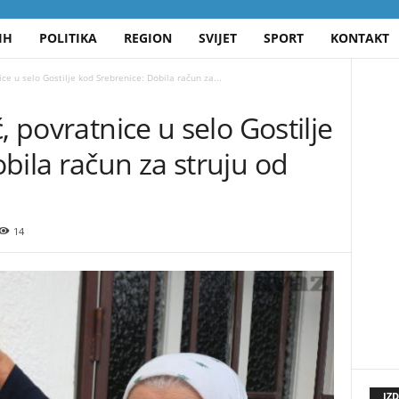
IH
POLITIKA
REGION
SVIJET
SPORT
KONTAKT
ce u selo Gostilje kod Srebrenice: Dobila račun za...
, povratnice u selo Gostilje
bila račun za struju od
14
IZ