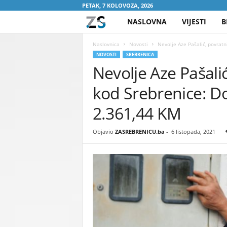
PETAK, 7 KOLOVOZA, 2026
NASLOVNA
VIJESTI
B
Z
A
Naslovnica
Novosti
Nevolje Aze Pašalić, povratni
NOVOSTI
SREBRENICA
Nevolje Aze Pašalić
S
kod Srebrenice: Do
R
2.361,44 KM
E
Objavio
ZASREBRENICU.ba
-
6 listopada, 2021
B
R
E
N
I