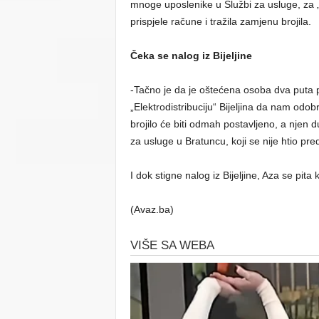
mnoge uposlenike u Službi za usluge, za „
prispjele račune i tražila zamjenu brojila.
Čeka se nalog iz Bijeljine
-Tačno je da je oštećena osoba dva puta po
„Elektrodistribuciju“ Bijeljina da nam od
brojilo će biti odmah postavljeno, a njen 
za usluge u Bratuncu, koji se nije htio pred
I dok stigne nalog iz Bijeljine, Aza se pita k
(Avaz.ba)