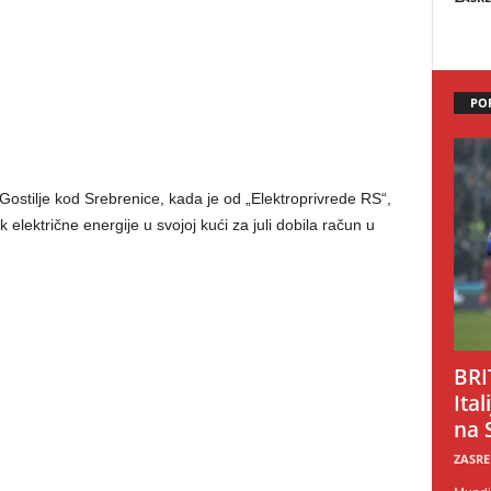
PO
Gostilje kod Srebrenice, kada je od „Elektroprivrede RS“,
električne energije u svojoj kući za juli dobila račun u
BRI
Ital
na 
ZASRE