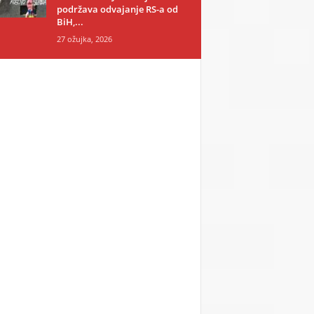
podržava odvajanje RS-a od
BiH,...
27 ožujka, 2026