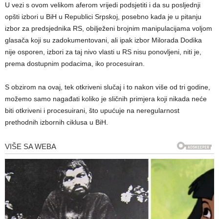
U vezi s ovom velikom aferom vrijedi podsjetiti i da su posljednji
opšti izbori u BiH u Republici Srpskoj, posebno kada je u pitanju
izbor za predsjednika RS, obilježeni brojnim manipulacijama voljom
glasača koji su zadokumentovani, ali ipak izbor Milorada Dodika
nije osporen, izbori za taj nivo vlasti u RS nisu ponovljeni, niti je,
prema dostupnim podacima, iko procesuiran.
S obzirom na ovaj, tek otkriveni slučaj i to nakon više od tri godine,
možemo samo nagađati koliko je sličnih primjera koji nikada neće
biti otkriveni i procesuirani, što upućuje na neregularnost
prethodnih izbornih ciklusa u BiH.