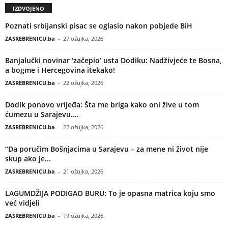
IZDVOJENO
Poznati srbijanski pisac se oglasio nakon pobjede BiH
ZASREBRENICU.ba
-
27 ožujka, 2026
Banjalučki novinar ‘začepio’ usta Dodiku: Nadživjeće te Bosna,
a bogme i Hercegovina itekako!
ZASREBRENICU.ba
-
22 ožujka, 2026
Dodik ponovo vrijeđa: Šta me briga kako oni žive u tom
ćumezu u Sarajevu....
ZASREBRENICU.ba
-
22 ožujka, 2026
“Da poručim Bošnjacima u Sarajevu – za mene ni život nije
skup ako je...
ZASREBRENICU.ba
-
21 ožujka, 2026
LAGUMDŽIJA PODIGAO BURU: To je opasna matrica koju smo
već vidjeli
ZASREBRENICU.ba
-
19 ožujka, 2026