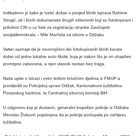
Indikativno je kako je Ivetić došao u posjed ličnih isprava Rahime
Smajić, ali i ličnih dokumenata drugih oštećenih koji su fotokopirani i
priloženi CIK-u uz liste za registraciju stranke Zavičajnih
socijaldemokrata – Mile Marčeta za izbore u Odžaku.
Valter saznaje da je osumnjičeni dio fotokopiranih ličnih karata
dobio od jedne lokalne auto-škole, koja je nakon što je on uhapšen
promtpno zatvorena, a njen vlasnik nestao bez traga.
Naše upite o istrazi i ovim teškim krivičnim djelima iz FMUP-a
proslijedili su Policijskoj upravi Odžak, Kantonalnom tužitlaštvu
Posavskog kantona, te Centralnoj izbornoj komisiji BiH.
U odgovoru koji je dostavio, generalni inspektor policije iz Odžaka
Miroslav Živković pojašnjava da je policija postupala po zahtjevu
tužilaštva.