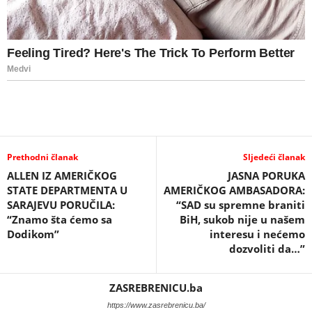
Prethodni članak
Sljedeći članak
ALLEN IZ AMERIČKOG
JASNA PORUKA
STATE DEPARTMENTA U
AMERIČKOG AMBASADORA:
SARAJEVU PORUČILA:
“SAD su spremne braniti
“Znamo šta ćemo sa
BiH, sukob nije u našem
Dodikom”
interesu i nećemo
dozvoliti da…”
ZASREBRENICU.ba
https://www.zasrebrenicu.ba/