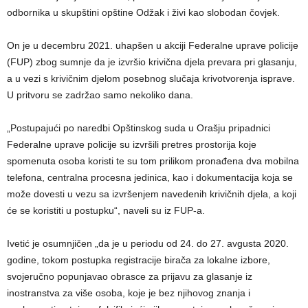
odbornika u skupštini opštine Odžak i živi kao slobodan čovjek.
On je u decembru 2021. uhapšen u akciji Federalne uprave policije
(FUP) zbog sumnje da je izvršio krivična djela prevara pri glasanju,
a u vezi s krivičnim djelom posebnog slučaja krivotvorenja isprave.
U pritvoru se zadržao samo nekoliko dana.
„Postupajući po naredbi Opštinskog suda u Orašju pripadnici
Federalne uprave policije su izvršili pretres prostorija koje
spomenuta osoba koristi te su tom prilikom pronađena dva mobilna
telefona, centralna procesna jedinica, kao i dokumentacija koja se
može dovesti u vezu sa izvršenjem navedenih krivičnih djela, a koji
će se koristiti u postupku“, naveli su iz FUP-a.
Ivetić je osumnjičen „da je u periodu od 24. do 27. avgusta 2020.
godine, tokom postupka registracije birača za lokalne izbore,
svojeručno popunjavao obrasce za prijavu za glasanje iz
inostranstva za više osoba, koje je bez njihovog znanja i