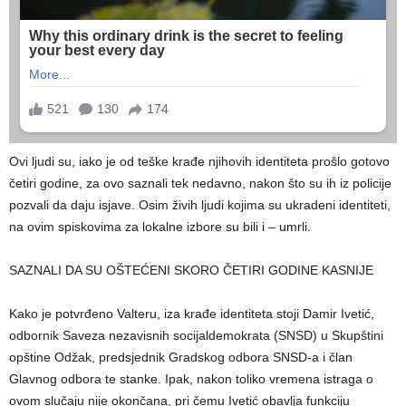
Ovi ljudi su, iako je od teške krađe njihovih identiteta prošlo gotovo
četiri godine, za ovo saznali tek nedavno, nakon što su ih iz policije
pozvali da daju isjave. Osim živih ljudi kojima su ukradeni identiteti,
na ovim spiskovima za lokalne izbore su bili i – umrli.
SAZNALI DA SU OŠTEĆENI SKORO ČETIRI GODINE KASNIJE
Kako je potvrđeno Valteru, iza krađe identiteta stoji Damir Ivetić,
odbornik Saveza nezavisnih socijaldemokrata (SNSD) u Skupštini
opštine Odžak, predsjednik Gradskog odbora SNSD-a i član
Glavnog odbora te stanke. Ipak, nakon toliko vremena istraga o
ovom slučaju nije okončana, pri čemu Ivetić obavlja funkciju