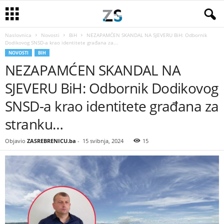
Naslovnica
Novosti
BiH
NEZAPAMĆEN SKANDAL NA SJEVERU BiH: Odbornik
Dodikovog SNSD-a krao identitete građana za...
NOVOSTI
BIH
NEZAPAMĆEN SKANDAL NA
SJEVERU BiH: Odbornik Dodikovog
SNSD-a krao identitete građana za
stranku…
Objavio
ZASREBRENICU.ba
-
15 svibnja, 2024
15