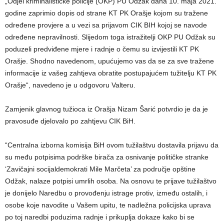
„Odjel kriminalističke policije (OKP) PU Odžak dana 10. maja 2021.
godine zaprimio dopis od strane KT PK Orašje kojom su tražene
određene provjere a u vezi sa prijavom CIK BIH kojoj se navode
određene nepravilnosti. Slijedom toga istražitelji OKP PU Odžak su
poduzeli predviđene mjere i radnje o čemu su izvijestili KT PK
Orašje. Shodno navedenom, upućujemo vas da se za sve tražene
informacije iz vašeg zahtjeva obratite postupajućem tužitelju KT PK
Orašje“, navedeno je u odgovoru Valteru.
Zamjenik glavnog tužioca iz Orašja Nizam Šarić potvrdio je da je
pravosuđe djelovalo po zahtjevu CIK BiH.
“Centralna izborna komisija BiH ovom tužilaštvu dostavila prijavu da
su među potpisima podrške birača za osnivanje političke stranke
‘Zavičajni socijaldemokrati Mile Marčeta’ za područje opštine
Odžak, nalaze potpisi umrlih osoba. Na osnovu te prijave tužilaštvo
je donijelo Naredbu o provođenju istrage protiv, između ostalih, i
osobe koje navodite u Vašem upitu, te nadležna policijska uprava
po toj naredbi poduzima radnje i prikuplja dokaze kako bi se