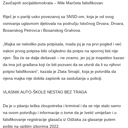
Zavičajnih socijaldemokrata – Mile Marčeta falisifikovan.
Riječ je o partiji usko povezanoj sa SNSD-om, koja je od svog
osnivanja uglavnom djelovala na području Istočnog Drvara, Drvara,
Bosanskog Petrovca i Bosanskog Grahova.
„Majka se nekoliko puta potpisala, mada joj je na prvi pogled i već
nakon prvog potpisa bilo očigledno da potpis na spornoj listi nije
njen. Šta će se dalje dešavati – ne znamo, jer joj je inspektor kazao
da ima još građana koji će biti pozvani da se utvrdi da li su njihovi
potpisi falsifikovani“, kazala je Zlata Smajić, koja je potvrdila da
njena majka nije dobila zapisnik sa saslušanja u policiji.
VLASNIK AUTO-ŠKOLE NESTAO BEZ TRAGA
Da je u pitanju teška zloupotreba i kriminal i da se nije stalo samo
na ovom potvrđuju i informacije o tome da je Ivetić umiješan i u
falsifikovanje registracije glasača iz Odžaka za glasanje putem
pošte na opštim izborima 2022.