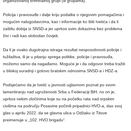
organizovanoj kriminalnoj grupi (ili grupama).
Policija i pravosuđe i dalje kriju podatke o njegovim pomagačima i
mogućim nalogodavcima, kao i informacije ko štiti Ivetića i da li
zaštitu dobija iz SNSD-a jer uprkos svim dokazima bez problema
živi i radi kao slobodan čovjek.
Da li je ovako dugotrajna istraga rezultat nesposobnosti policije i
tužilaštva, ili je u pitanju sprega politike, policije i pravosuđa,
možemo samo da nagađamo. Moguće je i da odgovor treba tražiti
u bliskoj suradnji i gotovo bratskim odnosima SNSD-a i HDZ-a.
Podsjećamo da je Ivetić u javnosti uglavnom poznat po svom
lamentiranju nad ugroženosti Srba u Federaciji BiH, no on je,
uprkos nekim zločinima koje su na početku rata nad srpskim
civilima na području Posavine počinili pripadnici HVO-a, dao svoj
glas u aprilu 2022. da se glavna ulica u Odžaku iz Titove
preimenuje u „102. HVO brigadu“.