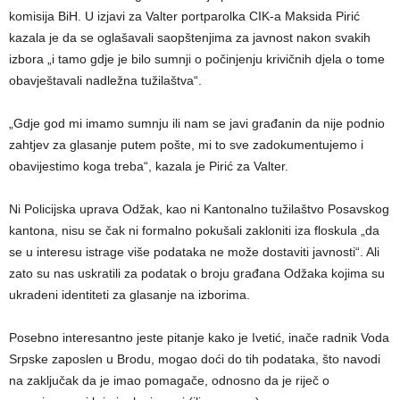
komisija BiH. U izjavi za Valter portparolka CIK-a Maksida Pirić
kazala je da se oglašavali saopštenjima za javnost nakon svakih
izbora „i tamo gdje je bilo sumnji o počinjenju krivičnih djela o tome
obavještavali nadležna tužilaštva“.
„Gdje god mi imamo sumnju ili nam se javi građanin da nije podnio
zahtjev za glasanje putem pošte, mi to sve zadokumentujemo i
obavijestimo koga treba“, kazala je Pirić za Valter.
Ni Policijska uprava Odžak, kao ni Kantonalno tužilaštvo Posavskog
kantona, nisu se čak ni formalno pokušali zakloniti iza floskula „da
se u interesu istrage više podataka ne može dostaviti javnosti“. Ali
zato su nas uskratili za podatak o broju građana Odžaka kojima su
ukradeni identiteti za glasanje na izborima.
Posebno interesantno jeste pitanje kako je Ivetić, inače radnik Voda
Srpske zaposlen u Brodu, mogao doći do tih podataka, što navodi
na zaključak da je imao pomagače, odnosno da je riječ o