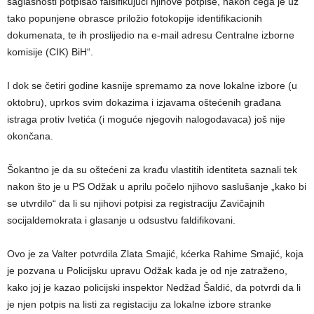
saglasnosti potpisao falsifikujući njihove potpise, nakon čega je uz
tako popunjene obrasce priložio fotokopije identifikacionih
dokumenata, te ih proslijedio na e-mail adresu Centralne izborne
komisije (CIK) BiH“.
I dok se četiri godine kasnije spremamo za nove lokalne izbore (u
oktobru), uprkos svim dokazima i izjavama oštećenih građana
istraga protiv Ivetića (i moguće njegovih nalogodavaca) još nije
okončana.
Šokantno je da su oštećeni za krađu vlastitih identiteta saznali tek
nakon što je u PS Odžak u aprilu počelo njihovo saslušanje „kako bi
se utvrdilo“ da li su njihovi potpisi za registraciju Zavičajnih
socijaldemokrata i glasanje u odsustvu faldifikovani.
Ovo je za Valter potvrdila Zlata Smajić, kćerka Rahime Smajić, koja
je pozvana u Policijsku upravu Odžak kada je od nje zatraženo,
kako joj je kazao policijski inspektor Nedžad Šaldić, da potvrdi da li
je njen potpis na listi za registaciju za lokalne izbore stranke