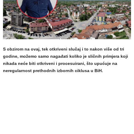
S obzirom na ovaj, tek otkriveni slučaj i to nakon više od tri
godine, možemo samo nagađati koliko je sličnih primjera koji
nikada neće biti otkriveni i procesuirani, što upućuje na
neregularnost prethodnih izbornih ciklusa u BiH.