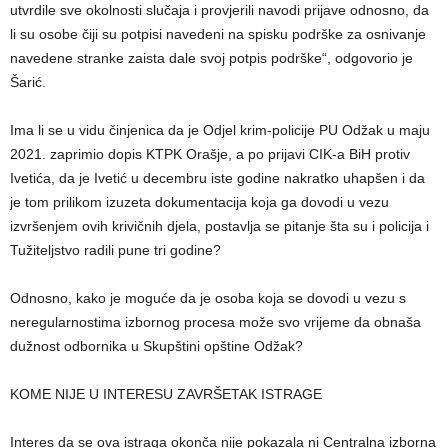
utvrdile sve okolnosti slučaja i provjerili navodi prijave odnosno, da
li su osobe čiji su potpisi navedeni na spisku podrške za osnivanje
navedene stranke zaista dale svoj potpis podrške“, odgovorio je
Šarić.
Ima li se u vidu činjenica da je Odjel krim-policije PU Odžak u maju
2021. zaprimio dopis KTPK Orašje, a po prijavi CIK-a BiH protiv
Ivetića, da je Ivetić u decembru iste godine nakratko uhapšen i da
je tom prilikom izuzeta dokumentacija koja ga dovodi u vezu
izvršenjem ovih krivičnih djela, postavlja se pitanje šta su i policija i
Tužiteljstvo radili pune tri godine?
Odnosno, kako je moguće da je osoba koja se dovodi u vezu s
neregularnostima izbornog procesa može svo vrijeme da obnaša
dužnost odbornika u Skupštini opštine Odžak?
KOME NIJE U INTERESU ZAVRŠETAK ISTRAGE
Interes da se ova istraga okonča nije pokazala ni Centralna izborna