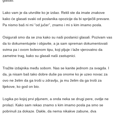
glasati.
Lako vam je da utvrdite ko je izdao. Rekli ste da imate znakove
kako će glasati svaki od poslanika opozicije da bi spriječili prevare.
Pa nismo baš ni mi “od jučer”, znamo i mi s kim imamo posla.
Osigurali smo da se zna kako su naši poslanici glasali. Pozivam vas
da to dokumentujete i objavite, a ja sam spreman dokumentovati
svima pa i ovom bolesnom tipu, koji pljuje i laže vjerovatno da
zametne trag, kako su glasali naši zastupnici.
Tražite izdajnika među sobom. Nas se kanite jednom za svagda. I
da, ja nisam baš tako dobre duše pa onome ko je uzeo novac za
ovo ne želim da ga troši u zdravlju, ja mu želim da ga troši za
lijekove, ko god on bio.
Logika po kojoj prvi pljunem, a onda neka se drugi pere, ovdje ne
prolazi. Kako sam rekao znamo s kim imamo posla pa smo se
pobrinuli za dokaze. Dakle, da nema nikakve zabune, dva