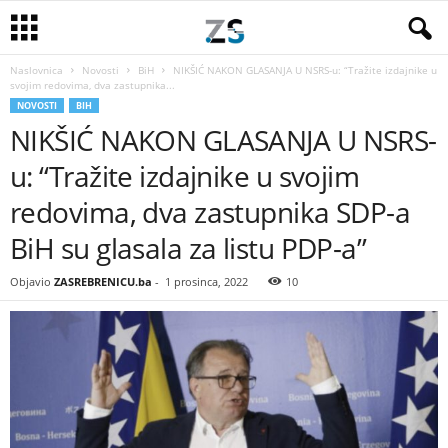
Naslovnica
Novosti
BiH
NIKŠIĆ NAKON GLASANJA U NSRS-u: “Tražite izdajnike u
svojim redovima, dva zastupnika...
NOVOSTI
BIH
NIKŠIĆ NAKON GLASANJA U NSRS-
u: “Tražite izdajnike u svojim
redovima, dva zastupnika SDP-a
BiH su glasala za listu PDP-a”
Objavio
ZASREBRENICU.ba
-
1 prosinca, 2022
10