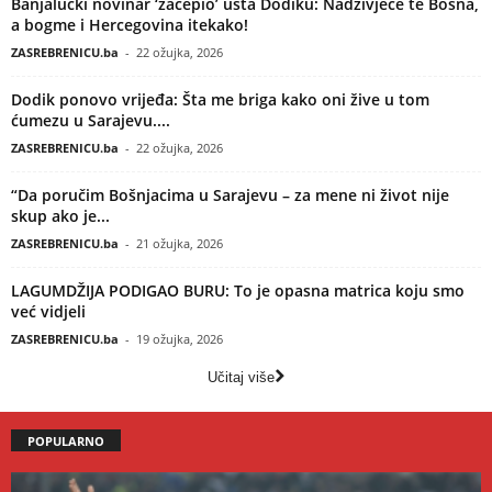
Banjalučki novinar ‘začepio’ usta Dodiku: Nadživjeće te Bosna,
a bogme i Hercegovina itekako!
ZASREBRENICU.ba
-
22 ožujka, 2026
Dodik ponovo vrijeđa: Šta me briga kako oni žive u tom
ćumezu u Sarajevu....
ZASREBRENICU.ba
-
22 ožujka, 2026
“Da poručim Bošnjacima u Sarajevu – za mene ni život nije
skup ako je...
ZASREBRENICU.ba
-
21 ožujka, 2026
LAGUMDŽIJA PODIGAO BURU: To je opasna matrica koju smo
već vidjeli
ZASREBRENICU.ba
-
19 ožujka, 2026
Učitaj više
POPULARNO