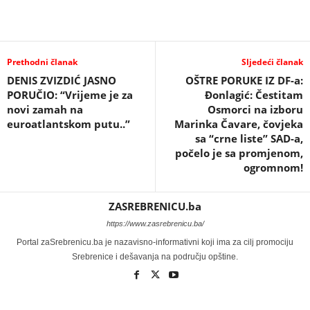
Prethodni članak
Sljedeći članak
DENIS ZVIZDIĆ JASNO
OŠTRE PORUKE IZ DF-a:
PORUČIO: “Vrijeme je za
Đonlagić: Čestitam
novi zamah na
Osmorci na izboru
euroatlantskom putu..”
Marinka Čavare, čovjeka
sa “crne liste” SAD-a,
počelo je sa promjenom,
ogromnom!
ZASREBRENICU.ba
https://www.zasrebrenicu.ba/
Portal zaSrebrenicu.ba je nazavisno-informativni koji ima za cilj promociju
Srebrenice i dešavanja na području opštine.