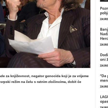
Pozn
pobj
ZASRE
Banj
Nadž
Herc
ZASRE
Dodi
oni 
ZASRE
“Da 
e za književnost, negator genocida koji je za vrijeme
mene
srpski režim na čelu s ratnim zločincima, dobit će
ZASRE
LAG
opas
ZASRE