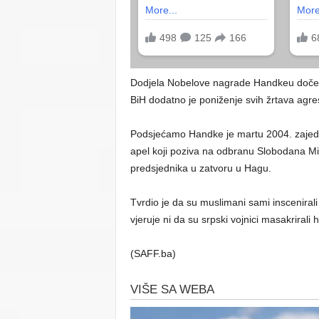
Dodjela Nobelove nagrade Handkeu dočeka
BiH dodatno je poniženje svih žrtava agres
Podsjećamo Handke je martu 2004. zajed
apel koji poziva na odbranu Slobodana Milo
predsjednika u zatvoru u Hagu.
Tvrdio je da su muslimani sami inscenirali
vjeruje ni da su srpski vojnici masakrirali
(SAFF.ba)