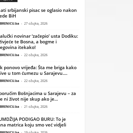
ati srbijanski pisac se oglasio nakon
ede BiH
BRENICU.ba
-
27 ožujka, 2026
alučki novinar ‘začepio’ usta Dodiku:
ivjeće te Bosna, a bogme i
egovina itekako!
BRENICU.ba
-
22 ožujka, 2026
k ponovo vrijeđa: Šta me briga kako
žive u tom ćumezu u Sarajevu....
BRENICU.ba
-
22 ožujka, 2026
poručim Bošnjacima u Sarajevu – za
 ni život nije skup ako je...
BRENICU.ba
-
21 ožujka, 2026
UMDŽIJA PODIGAO BURU: To je
na matrica koju smo već vidjeli
BRENICU.ba
-
19 ožujka, 2026