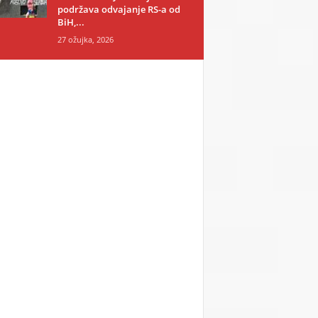
podržava odvajanje RS-a od
BiH,...
27 ožujka, 2026