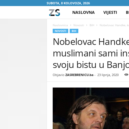
SUBOTA, 8 KOLOVOZA, 2026
NASLOVNA
VIJESTI
B
Z
A
Naslovnica
Novosti
BiH
Nobelovac Handke, koj
NOVOSTI
BIH
Nobelovac Handke, 
S
muslimani sami ins
R
svoju bistu u Banjo
E
Objavio
ZASREBRENICU.ba
-
23 lipnja, 2020
B
R
E
N
I