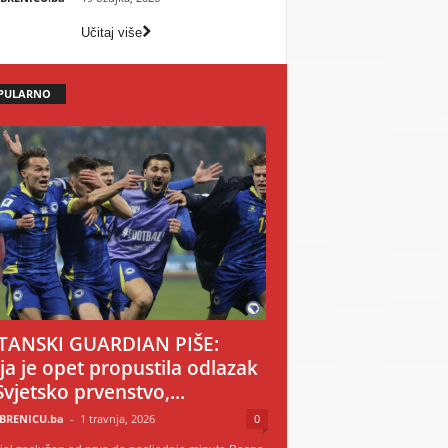
Učitaj više
PULARNO
TANSKI GUARDIAN PIŠE:
ija je opet propustila odlazak
Svjetsko prvenstvo,...
BRENICU.ba
-
1 travnja, 2026
0