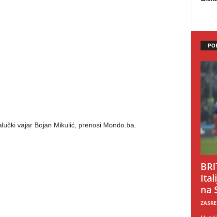
PO
lučki vajar Bojan Mikulić, prenosi Mondo.ba.
BRI
Ital
na 
ZASRE