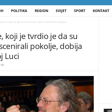
IH
POLITIKA
REGION
SVIJET
SPORT
KONTAKT
i je tvrdio je da su muslimani sami inscenirali pokolje,...
koji je tvrdio je da su
cenirali pokolje, dobija
j Luci
13
IZ