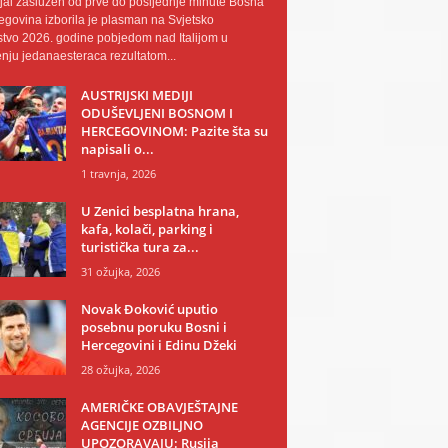
al zaslužen od prve do posljednje minute Bosna
egovina izborila je plasman na Svjetsko
tvo 2026. godine pobjedom nad Italijom u
nju jedanaesteraca rezultatom...
AUSTRIJSKI MEDIJI
ODUŠEVLJENI BOSNOM I
HERCEGOVINOM: Pazite šta su
napisali o...
1 travnja, 2026
U Zenici besplatna hrana,
kafa, kolači, parking i
turistička tura za...
31 ožujka, 2026
Novak Đoković uputio
posebnu poruku Bosni i
Hercegovini i Edinu Džeki
28 ožujka, 2026
AMERIČKE OBAVJEŠTAJNE
AGENCIJE OZBILJNO
UPOZORAVAJU: Rusija