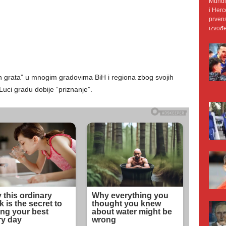
Mundij
i Herc
prvens
izvođe
 grata” u mnogim gradovima BiH i regiona zbog svojih
 Luci gradu dobije “priznanje”.