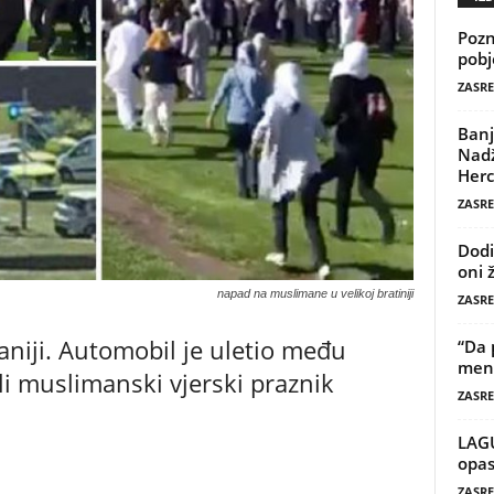
Pozn
pobj
ZASRE
Banj
Nadž
Herc
ZASRE
Dodi
oni 
napad na muslimane u velikoj bratiniji
ZASRE
aniji. Automobil je uletio među
“Da 
mene
ali muslimanski vjerski praznik
ZASRE
LAG
opas
ZASRE