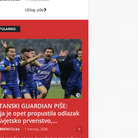
Učitaj više
PULARNO
TANSKI GUARDIAN PIŠE:
ija je opet propustila odlazak
Svjetsko prvenstvo,...
BRENICU.ba
-
1 travnja, 2026
0