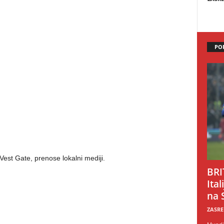
PO
Vest Gate, prenose lokalni mediji.
BRI
Ital
na 
ZASRE