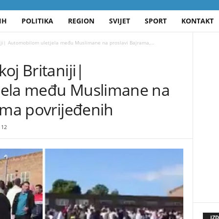
IH
POLITIKA
REGION
SVIJET
SPORT
KONTAKT
iji| Automobilom uletjela među Muslimane na proslavi Bajrama,...
oj Britaniji|
jela među Muslimane na
ima povrijeđenih
12
IZ