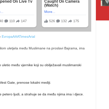
»
Evropa
A
A
A
Times
Arial
e uletio među vjernike koji su obilježavali muslimanski
Vest Gate, prenose lokalni mediji.
 petero ljudi, a strahuje se da među njima ima i djece.