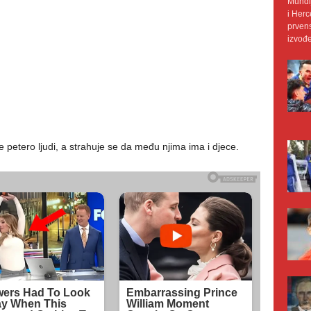
Mundij
i Herc
prvens
izvođe
 petero ljudi, a strahuje se da među njima ima i djece.