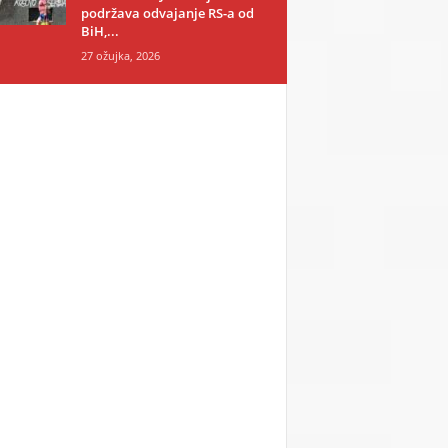
podržava odvajanje RS-a od
BiH,...
27 ožujka, 2026