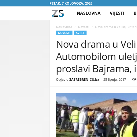
PETAK, 7 KOLOVOZA, 2026
NASLOVNA
VIJESTI
B
Z
A
Naslovnica
Novosti
Nova drama u Velikoj Britan
NOVOSTI
SVIJET
Nova drama u Velik
S
Automobilom ulet
R
proslavi Bajrama, 
E
Objavio
ZASREBRENICU.ba
-
25 lipnja, 2017
B
R
E
N
I