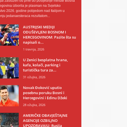
al zaslužen od prve do posljednje minute Bosna
egovina izborila je plasman na Svjetsko
tvo 2026. godine pobjedom nad Italijom u
nju jedanaesteraca rezultatom...
AUSTRIJSKI MEDIJI
ODUŠEVLJENI BOSNOM I
HERCEGOVINOM: Pazite šta su
napisali o...
1 travnja, 2026
U Zenici besplatna hrana,
kafa, kolači, parking i
turistička tura za...
31 ožujka, 2026
Novak Đoković uputio
posebnu poruku Bosni i
Hercegovini i Edinu Džeki
28 ožujka, 2026
AMERIČKE OBAVJEŠTAJNE
AGENCIJE OZBILJNO
UPOZORAVAJU: Rusija