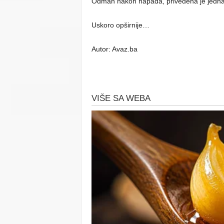
Odmah nakon napada, privedena je jedna
Uskoro opširnije…
Autor: Avaz.ba