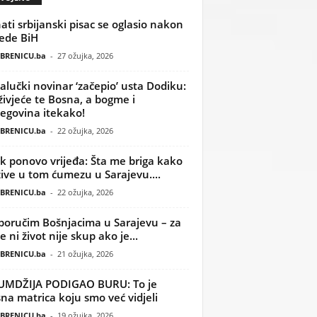
ati srbijanski pisac se oglasio nakon
ede BiH
BRENICU.ba
-
27 ožujka, 2026
alučki novinar ‘začepio’ usta Dodiku:
ivjeće te Bosna, a bogme i
egovina itekako!
BRENICU.ba
-
22 ožujka, 2026
k ponovo vrijeđa: Šta me briga kako
žive u tom ćumezu u Sarajevu....
BRENICU.ba
-
22 ožujka, 2026
poručim Bošnjacima u Sarajevu – za
 ni život nije skup ako je...
BRENICU.ba
-
21 ožujka, 2026
UMDŽIJA PODIGAO BURU: To je
na matrica koju smo već vidjeli
BRENICU.ba
-
19 ožujka, 2026