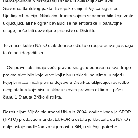
Hercegovinom o razmještaju snaga ili ovlašćujućem aktu
Sjevernoatlantskog pakta, Evropske unije ili Vijeća sigurnosti
Ujedinjenih nacija. Nikakvim drugim vojnim snagama bilo koje vrste,
uključujući, ali ne ograničavajući se na entitetske ili paravojne
snage, neće biti dozvoljeno prisustvo u Distriktu.
To znači ukoliko NATO štab donese odluku o raspoređivanju snaga
to će se i dogoditi jer:
– Ovi pravni akti imaju veću pravnu snagu u odnosu na sve druge
pravne akte bilo koje vrste koji nisu u skladu sa njima, u mjeri u
kojoj bi inače imali pravno dejstvo u Distriktu, uključujući odredbe
ovog statuta koje nisu u skladu s ovim pravnim aktima – piše u
članu 1 Statuta Brčko distrikta.
Rezolucijom Vijeća sigurnosti UN-a iz 2004. godine kada je SFOR
(NATO) predavao mandat EUFOR-u ostala je klauzula da NATO i
dalje ostaje nadležan za sigurnost u BiH, u slučaju potrebe.