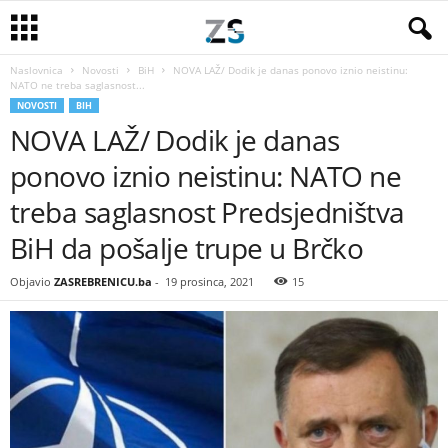
Naslovnica
Novosti
BiH
NOVA LAŽ/ Dodik je danas ponovo iznio neistinu:
NATO ne treba saglasnost...
NOVOSTI
BIH
NOVA LAŽ/ Dodik je danas
ponovo iznio neistinu: NATO ne
treba saglasnost Predsjedništva
BiH da pošalje trupe u Brčko
Objavio
ZASREBRENICU.ba
-
19 prosinca, 2021
15