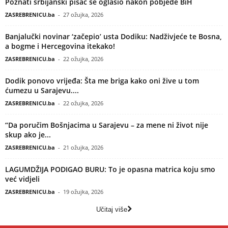
Poznati srbijanski pisac se oglasio nakon pobjede BiH
ZASREBRENICU.ba
-
27 ožujka, 2026
Banjalučki novinar ‘začepio’ usta Dodiku: Nadživjeće te Bosna,
a bogme i Hercegovina itekako!
ZASREBRENICU.ba
-
22 ožujka, 2026
Dodik ponovo vrijeđa: Šta me briga kako oni žive u tom
ćumezu u Sarajevu....
ZASREBRENICU.ba
-
22 ožujka, 2026
“Da poručim Bošnjacima u Sarajevu – za mene ni život nije
skup ako je...
ZASREBRENICU.ba
-
21 ožujka, 2026
LAGUMDŽIJA PODIGAO BURU: To je opasna matrica koju smo
već vidjeli
ZASREBRENICU.ba
-
19 ožujka, 2026
Učitaj više