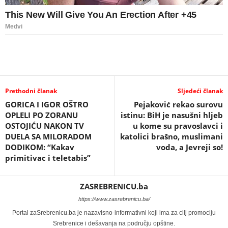
Prethodni članak
Sljedeći članak
GORICA I IGOR OŠTRO
Pejaković rekao surovu
OPLELI PO ZORANU
istinu: BiH je nasušni hljeb
OSTOJIĆU NAKON TV
u kome su pravoslavci i
DUELA SA MILORADOM
katolici brašno, muslimani
DODIKOM: “Kakav
voda, a Jevreji so!
primitivac i teletabis”
ZASREBRENICU.ba
https://www.zasrebrenicu.ba/
Portal zaSrebrenicu.ba je nazavisno-informativni koji ima za cilj promociju
Srebrenice i dešavanja na području opštine.