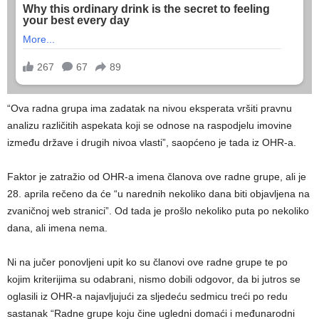
“Ova radna grupa ima zadatak na nivou eksperata vršiti pravnu
analizu različitih aspekata koji se odnose na raspodjelu imovine
između države i drugih nivoa vlasti”, saopćeno je tada iz OHR-a.
Faktor je zatražio od OHR-a imena članova ove radne grupe, ali je
28. aprila rečeno da će “u narednih nekoliko dana biti objavljena na
zvaničnoj web stranici”. Od tada je prošlo nekoliko puta po nekoliko
dana, ali imena nema.
Ni na jučer ponovljeni upit ko su članovi ove radne grupe te po
kojim kriterijima su odabrani, nismo dobili odgovor, da bi jutros se
oglasili iz OHR-a najavljujući za sljedeću sedmicu treći po redu
sastanak “Radne grupe koju čine ugledni domaći i međunarodni