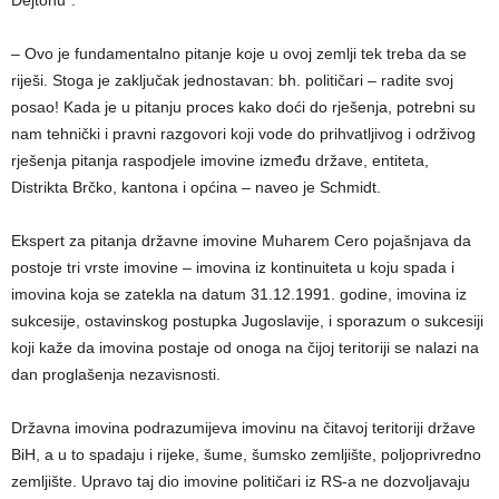
– Ovo je fundamentalno pitanje koje u ovoj zemlji tek treba da se
riješi. Stoga je zaključak jednostavan: bh. političari – radite svoj
posao! Kada je u pitanju proces kako doći do rješenja, potrebni su
nam tehnički i pravni razgovori koji vode do prihvatljivog i održivog
rješenja pitanja raspodjele imovine između države, entiteta,
Distrikta Brčko, kantona i općina – naveo je Schmidt.
Ekspert za pitanja državne imovine Muharem Cero pojašnjava da
postoje tri vrste imovine – imovina iz kontinuiteta u koju spada i
imovina koja se zatekla na datum 31.12.1991. godine, imovina iz
sukcesije, ostavinskog postupka Jugoslavije, i sporazum o sukcesiji
koji kaže da imovina postaje od onoga na čijoj teritoriji se nalazi na
dan proglašenja nezavisnosti.
Državna imovina podrazumijeva imovinu na čitavoj teritoriji države
BiH, a u to spadaju i rijeke, šume, šumsko zemljište, poljoprivredno
zemljište. Upravo taj dio imovine političari iz RS-a ne dozvoljavaju