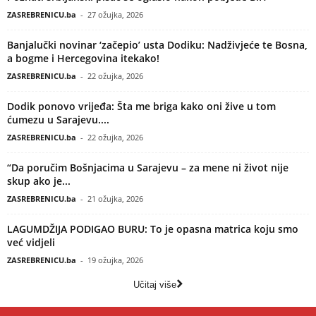
ZASREBRENICU.ba
-
27 ožujka, 2026
Banjalučki novinar ‘začepio’ usta Dodiku: Nadživjeće te Bosna,
a bogme i Hercegovina itekako!
ZASREBRENICU.ba
-
22 ožujka, 2026
Dodik ponovo vrijeđa: Šta me briga kako oni žive u tom
ćumezu u Sarajevu....
ZASREBRENICU.ba
-
22 ožujka, 2026
“Da poručim Bošnjacima u Sarajevu – za mene ni život nije
skup ako je...
ZASREBRENICU.ba
-
21 ožujka, 2026
LAGUMDŽIJA PODIGAO BURU: To je opasna matrica koju smo
već vidjeli
ZASREBRENICU.ba
-
19 ožujka, 2026
Učitaj više