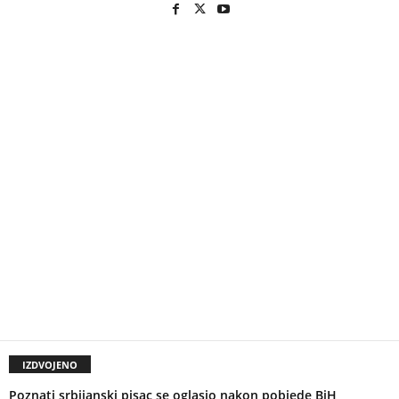
IZDVOJENO
Poznati srbijanski pisac se oglasio nakon pobjede BiH