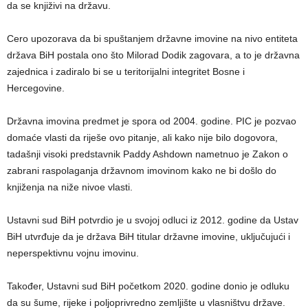
da se knjiživi na državu.
Cero upozorava da bi spuštanjem državne imovine na nivo entiteta
država BiH postala ono što Milorad Dodik zagovara, a to je državna
zajednica i zadiralo bi se u teritorijalni integritet Bosne i
Hercegovine.
Državna imovina predmet je spora od 2004. godine. PIC je pozvao
domaće vlasti da riješe ovo pitanje, ali kako nije bilo dogovora,
tadašnji visoki predstavnik Paddy Ashdown nametnuo je Zakon o
zabrani raspolaganja državnom imovinom kako ne bi došlo do
knjiženja na niže nivoe vlasti.
Ustavni sud BiH potvrdio je u svojoj odluci iz 2012. godine da Ustav
BiH utvrđuje da je država BiH titular državne imovine, uključujući i
neperspektivnu vojnu imovinu.
Također, Ustavni sud BiH početkom 2020. godine donio je odluku
da su šume, rijeke i poljoprivredno zemljište u vlasništvu države.