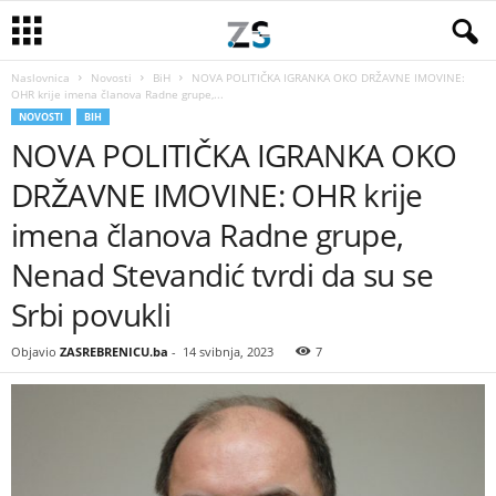
Naslovnica
Novosti
BiH
NOVA POLITIČKA IGRANKA OKO DRŽAVNE IMOVINE:
OHR krije imena članova Radne grupe,...
NOVOSTI
BIH
NOVA POLITIČKA IGRANKA OKO
DRŽAVNE IMOVINE: OHR krije
imena članova Radne grupe,
Nenad Stevandić tvrdi da su se
Srbi povukli
Objavio
ZASREBRENICU.ba
-
14 svibnja, 2023
7