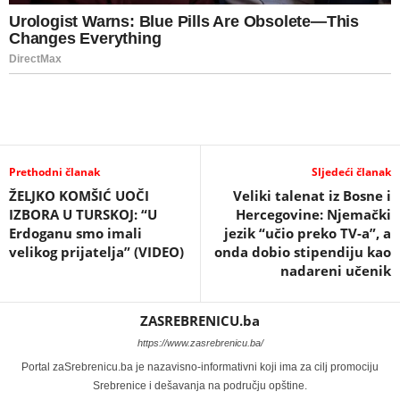
Prethodni članak
Sljedeći članak
ŽELJKO KOMŠIĆ UOČI
Veliki talenat iz Bosne i
IZBORA U TURSKOJ: “U
Hercegovine: Njemački
Erdoganu smo imali
jezik “učio preko TV-a”, a
velikog prijatelja” (VIDEO)
onda dobio stipendiju kao
nadareni učenik
ZASREBRENICU.ba
https://www.zasrebrenicu.ba/
Portal zaSrebrenicu.ba je nazavisno-informativni koji ima za cilj promociju
Srebrenice i dešavanja na području opštine.