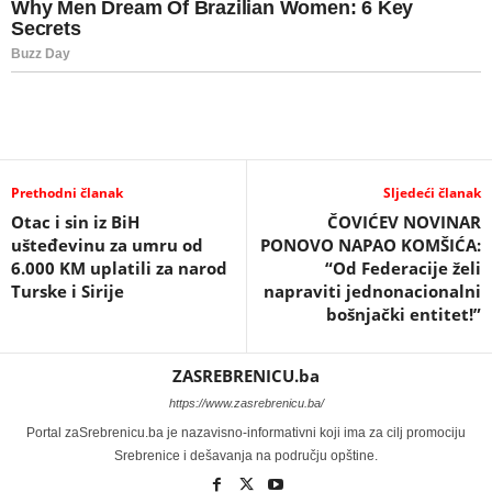
Prethodni članak
Sljedeći članak
Otac i sin iz BiH
ČOVIĆEV NOVINAR
ušteđevinu za umru od
PONOVO NAPAO KOMŠIĆA:
6.000 KM uplatili za narod
“Od Federacije želi
Turske i Sirije
napraviti jednonacionalni
bošnjački entitet!”
ZASREBRENICU.ba
https://www.zasrebrenicu.ba/
Portal zaSrebrenicu.ba je nazavisno-informativni koji ima za cilj promociju
Srebrenice i dešavanja na području opštine.