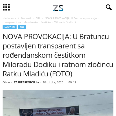
Naslovnica
Novosti
BiH
NOVA PROVOKACIJA: U Bratuncu postavljen
transparent sa rođendanskom čestitkom Miloradu Dodiku i...
NOVOSTI
BIH
NOVA PROVOKACIJA: U Bratuncu
postavljen transparent sa
rođendanskom čestitkom
Miloradu Dodiku i ratnom zločincu
Ratku Mladiću (FOTO)
Objavio
ZASREBRENICU.ba
-
10 ožujka, 2023
12