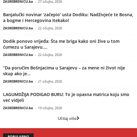
ZASREBRENICU.ba
-
27 ožujka, 2026
Banjalučki novinar ‘začepio’ usta Dodiku: Nadživjeće te Bosna,
a bogme i Hercegovina itekako!
ZASREBRENICU.ba
-
22 ožujka, 2026
Dodik ponovo vrijeđa: Šta me briga kako oni žive u tom
ćumezu u Sarajevu....
ZASREBRENICU.ba
-
22 ožujka, 2026
“Da poručim Bošnjacima u Sarajevu – za mene ni život nije
skup ako je...
ZASREBRENICU.ba
-
21 ožujka, 2026
LAGUMDŽIJA PODIGAO BURU: To je opasna matrica koju smo
već vidjeli
ZASREBRENICU.ba
-
19 ožujka, 2026
Učitaj više
POPULARNO