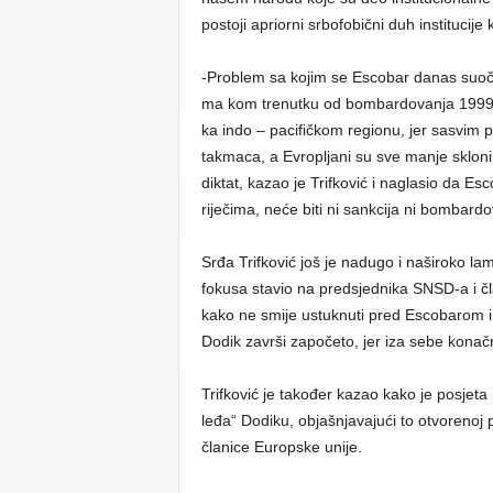
postoji apriorni srbofobični duh institucije
-Problem sa kojim se Escobar danas suočava
ma kom trenutku od bombardovanja 1999. g
ka indo – pacifičkom regionu, jer sasvim 
takmaca, a Evropljani su sve manje skloni
diktat, kazao je Trifković i naglasio da E
riječima, neće biti ni sankcija ni bombardo
Srđa Trifković još je nadugo i naširoko lame
fokusa stavio na predsjednika SNSD-a i č
kako ne smije ustuknuti pred Escobarom i 
Dodik završi započeto, jer iza sebe kona
Trifković je također kazao kako je posjet
leđa“ Dodiku, objašnjavajući to otvorenoj
članice Europske unije.