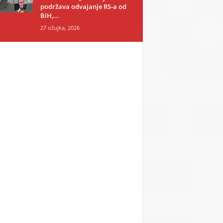
podržava odvajanje RS-a od
BiH,...
27 ožujka, 2026