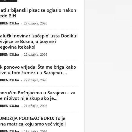
ati srbijanski pisac se oglasio nakon
ede BiH
BRENICU.ba
-
27 ožujka, 2026
alučki novinar ‘začepio’ usta Dodiku:
ivjeće te Bosna, a bogme i
egovina itekako!
BRENICU.ba
-
22 ožujka, 2026
k ponovo vrijeđa: Šta me briga kako
žive u tom ćumezu u Sarajevu....
BRENICU.ba
-
22 ožujka, 2026
poručim Bošnjacima u Sarajevu – za
 ni život nije skup ako je...
BRENICU.ba
-
21 ožujka, 2026
UMDŽIJA PODIGAO BURU: To je
na matrica koju smo već vidjeli
BRENICU.ba
-
19 ožujka, 2026