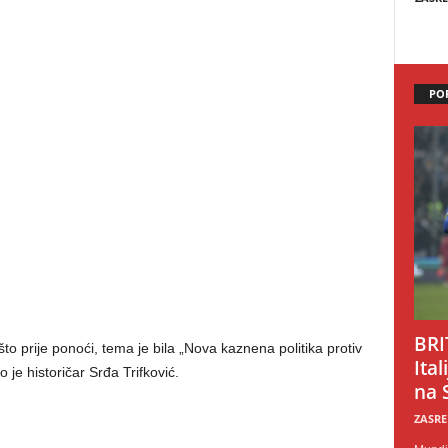
PO
BRI
nešto prije ponoći, tema je bila „Nova kaznena politika protiv
Ital
 je historičar Srđa Trifković.
na 
ZASRE