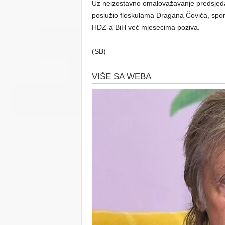
Uz neizostavno omalovažavanje predsjedav
poslužio floskulama Dragana Čovića, spomin
HDZ-a BiH već mjesecima poziva.
(SB)