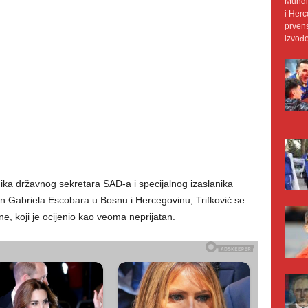
Mundij
i Herc
prvens
izvođe
a državnog sekretara SAD-a i specijalnog izaslanika
 Gabriela Escobara u Bosnu i Hercegovinu, Trifković se
ne, koji je ocijenio kao veoma neprijatan.