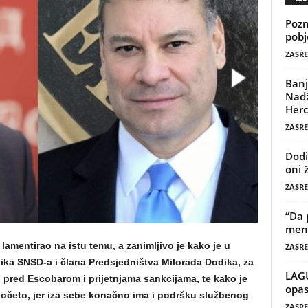
Pozn
pobj
ZASRE
Banj
Nadž
Herc
ZASRE
Dodi
oni 
ZASRE
“Da 
mene
 lamentirao na istu temu, a zanimljivo je kako je u
ZASRE
dnika SNSD-a i člana Predsjedništva Milorada Dodika, za
LAG
 pred Escobarom i prijetnjama sankcijama, te kako je
opas
početo, jer iza sebe konačno ima i podršku službenog
ZASRE