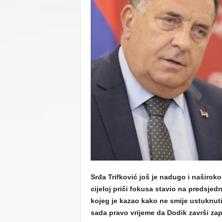
C
U
Srđa Trifković još je nadugo i naširoko
cijeloj priči fokusa stavio na predsje
kojeg je kazao kako ne smije ustuknuti
sada pravo vrijeme da Dodik završi za