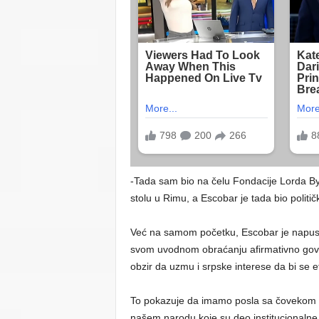
-Tada sam bio na čelu Fondacije Lorda By
stolu u Rimu, a Escobar je tada bio polit
Već na samom početku, Escobar je napustio
svom uvodnom obraćanju afirmativno govor
obzir da uzmu i srpske interese da bi se et
To pokazuje da imamo posla sa čovekom k
našem narodu koje su deo institucionalne