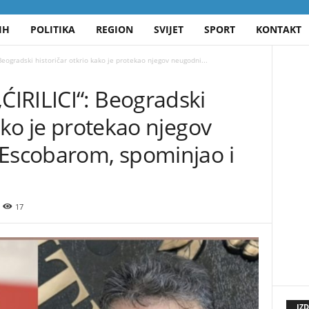
IH
POLITIKA
REGION
SVIJET
SPORT
KONTAKT
eogradski historičar otkrio kako je protekao njegov neugodni...
IRILICI“: Beogradski
ako je protekao njegov
 Escobarom, spominjao i
17
IZ