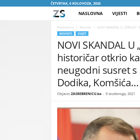
ČETVRTAK, 6 KOLOVOZA, 2026
NASLOVNA
VIJESTI
B
Z
A
Naslovnica
Novosti
NOVI SKANDAL U „ĆIRILICI“: B
NOVOSTI
SVIJET
NOVI SKANDAL U „Ć
S
historičar otkrio k
R
neugodni susret s
E
Dodika, Komšića…
B
Objavio
ZASREBRENICU.ba
-
9 studenoga, 2021
R
E
N
I