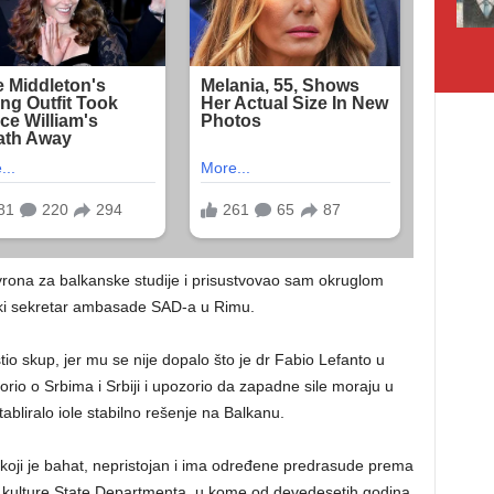
rona za balkanske studije i prisustvovao sam okruglom
ički sekretar ambasade SAD-a u Rimu.
 skup, jer mu se nije dopalo što je dr Fabio Lefanto u
io o Srbima i Srbiji i upozorio da zapadne sile moraju u
abliralo iole stabilno rešenje na Balkanu.
oji je bahat, nepristojan i ima određene predrasude prema
 kulture State Departmenta, u kome od devedesetih godina