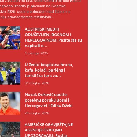
al zaslužen od prve do posljednje minute Bosna
egovina izborila je plasman na Svjetsko
tvo 2026. godine pobjedom nad Italijom u
nju jedanaesteraca rezultatom...
AUSTRIJSKI MEDIJI
ODUŠEVLJENI BOSNOM I
HERCEGOVINOM: Pazite šta su
napisali o...
1 travnja, 2026
U Zenici besplatna hrana,
kafa, kolači, parking i
turistička tura za...
31 ožujka, 2026
Novak Đoković uputio
posebnu poruku Bosni i
Hercegovini i Edinu Džeki
28 ožujka, 2026
AMERIČKE OBAVJEŠTAJNE
AGENCIJE OZBILJNO
UPOZORAVAJU: Rusija