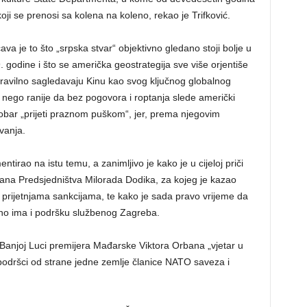
 koji se prenosi sa kolena na koleno, rekao je Trifković.
 je to što „srpska stvar“ objektivno gledano stoji bolje u
odine i što se američka geostrategija sve više orjentiše
pravilno sagledavaju Kinu kao svog ključnog globalnog
 nego ranije da bez pogovora i roptanja slede američki
scobar „prijeti praznom puškom“, jer, prema njegovim
vanja.
ntirao na istu temu, a zanimljivo je kako je u cijeloj priči
lana Predsjedništva Milorada Dodika, za kojeg je kazao
prijetnjama sankcijama, te kako je sada pravo vrijeme da
čno ima i podršku službenog Zagreba.
a Banjoj Luci premijera Mađarske Viktora Orbana „vjetar u
 podršci od strane jedne zemlje članice NATO saveza i