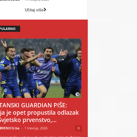
Učitaj više
PULARNO
TANSKI GUARDIAN PIŠE:
ija je opet propustila odlazak
Svjetsko prvenstvo,...
BRENICU.ba
-
1 travnja, 2026
0