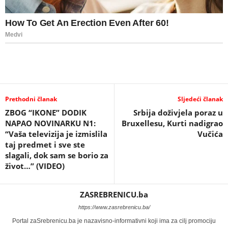
Prethodni članak
Sljedeći članak
ZBOG “IKONE” DODIK
Srbija doživjela poraz u
NAPAO NOVINARKU N1:
Bruxellesu, Kurti nadigrao
“Vaša televizija je izmislila
Vučića
taj predmet i sve ste
slagali, dok sam se borio za
život…” (VIDEO)
ZASREBRENICU.ba
https://www.zasrebrenicu.ba/
Portal zaSrebrenicu.ba je nazavisno-informativni koji ima za cilj promociju