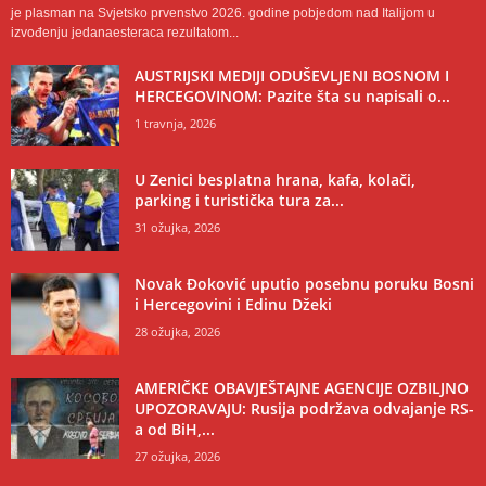
je plasman na Svjetsko prvenstvo 2026. godine pobjedom nad Italijom u
izvođenju jedanaesteraca rezultatom...
AUSTRIJSKI MEDIJI ODUŠEVLJENI BOSNOM I
HERCEGOVINOM: Pazite šta su napisali o...
1 travnja, 2026
U Zenici besplatna hrana, kafa, kolači,
parking i turistička tura za...
31 ožujka, 2026
Novak Đoković uputio posebnu poruku Bosni
i Hercegovini i Edinu Džeki
28 ožujka, 2026
AMERIČKE OBAVJEŠTAJNE AGENCIJE OZBILJNO
UPOZORAVAJU: Rusija podržava odvajanje RS-
a od BiH,...
27 ožujka, 2026