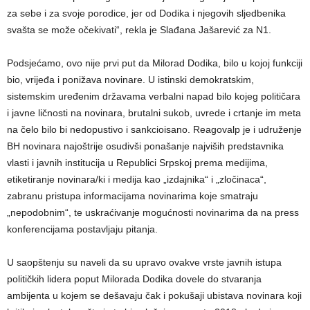
za sebe i za svoje porodice, jer od Dodika i njegovih sljedbenika
svašta se može očekivati“, rekla je Slađana Jašarević za N1.
Podsjećamo, ovo nije prvi put da Milorad Dodika, bilo u kojoj funkciji
bio, vrijeđa i ponižava novinare. U istinski demokratskim,
sistemskim uređenim državama verbalni napad bilo kojeg političara
i javne ličnosti na novinara, brutalni sukob, uvrede i crtanje im meta
na čelo bilo bi nedopustivo i sankcioisano. Reagovalp je i udruženje
BH novinara najoštrije osudivši ponašanje najviših predstavnika
vlasti i javnih institucija u Republici Srpskoj prema medijima,
etiketiranje novinara/ki i medija kao „izdajnika“ i „zločinaca“,
zabranu pristupa informacijama novinarima koje smatraju
„nepodobnim“, te uskraćivanje mogućnosti novinarima da na press
konferencijama postavljaju pitanja.
U saopštenju su naveli da su upravo ovakve vrste javnih istupa
političkih lidera poput Milorada Dodika dovele do stvaranja
ambijenta u kojem se dešavaju čak i pokušaji ubistava novinara koji