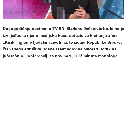
Dugogodišnju novinarku TV BN, Slađanu Jašerević brutalno je
izvrijeđao, a njenu medijsku kuću optužio za kreiranje afere
„Kisik“, igranje ljudskim životima, te izdaju Republike Srpske,
član Predsjedništva Bosne i Hercegovine Milorad Dodik na
jučerašnjoj konferenciji za novinare, u 15 minuta monologa.