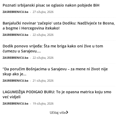
Poznati srbijanski pisac se oglasio nakon pobjede BiH
ZASREBRENICU.ba
-
27 ožujka, 2026
Banjalučki novinar ‘začepio’ usta Dodiku: Nadživjeće te Bosna,
a bogme i Hercegovina itekako!
ZASREBRENICU.ba
-
22 ožujka, 2026
Dodik ponovo vrijeđa: Šta me briga kako oni žive u tom
ćumezu u Sarajevu....
ZASREBRENICU.ba
-
22 ožujka, 2026
“Da poručim Bošnjacima u Sarajevu – za mene ni život nije
skup ako je...
ZASREBRENICU.ba
-
21 ožujka, 2026
LAGUMDŽIJA PODIGAO BURU: To je opasna matrica koju smo
već vidjeli
ZASREBRENICU.ba
-
19 ožujka, 2026
Učitaj više