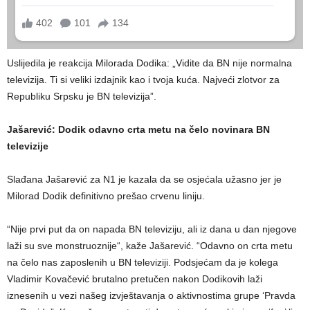
Uslijedila je reakcija Milorada Dodika: „Vidite da BN nije normalna
televizija. Ti si veliki izdajnik kao i tvoja kuća. Najveći zlotvor za
Republiku Srpsku je BN televizija”.
Jašarević: Dodik odavno crta metu na čelo novinara BN
televizije
Slađana Jašarević za N1 je kazala da se osjećala užasno jer je
Milorad Dodik definitivno prešao crvenu liniju.
“Nije prvi put da on napada BN televiziju, ali iz dana u dan njegove
laži su sve monstruoznije“, kaže Jašarević. “Odavno on crta metu
na čelo nas zaposlenih u BN televiziji. Podsjećam da je kolega
Vladimir Kovačević brutalno pretučen nakon Dodikovih laži
iznesenih u vezi našeg izvještavanja o aktivnostima grupe ‘Pravda