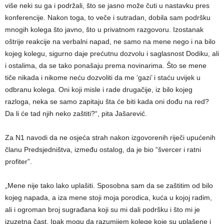
više neki su ga i podržali, što se jasno može čuti u nastavku pres
konferencije. Nakon toga, to veče i sutradan, dobila sam podršku
mnogih kolega što javno, što u privatnom razgovoru. Izostanak
oštrije reakcije na verbalni napad, ne samo na mene nego i na bilo
kojeg kolegu, sigurno daje prećutnu dozvolu i saglasnost Dodiku, ali
i ostalima, da se tako ponašaju prema novinarima. Što se mene
tiče nikada i nikome neću dozvoliti da me ‘gazi’ i staću uvijek u
odbranu kolega. Oni koji misle i rade drugačije, iz bilo kojeg
razloga, neka se samo zapitaju šta će biti kada oni dođu na red?
Da li će tad njih neko zaštiti?“, pita Jašarević.
Za N1 navodi da ne osjeća strah nakon izgovorenih riječi upućenih
članu Predsjedništva, između ostalog, da je bio “švercer i ratni
profiter”.
„Mene nije tako lako uplašiti. Sposobna sam da se zaštitim od bilo
kojeg napada, a iza mene stoji moja porodica, kuća u kojoj radim,
ali i ogroman broj sugrađana koji su mi dali podršku i što mi je
izuzetna čast. Ipak mogu da razumijem kolege koje su uplašene i