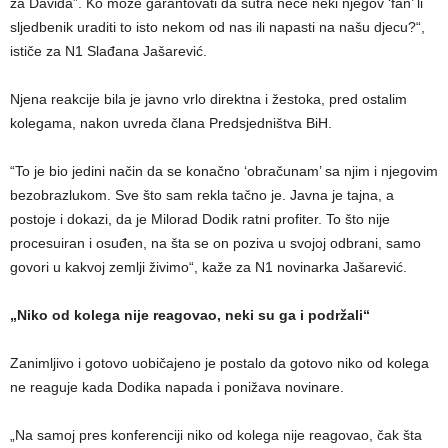
za Davida”. Ko može garantovati da sutra neće neki njegov ‘fan’ li
sljedbenik uraditi to isto nekom od nas ili napasti na našu djecu?“,
ističe za N1 Slađana Jašarević.
Njena reakcije bila je javno vrlo direktna i žestoka, pred ostalim
kolegama, nakon uvreda člana Predsjedništva BiH.
“To je bio jedini način da se konačno ‘obračunam’ sa njim i njegovim
bezobrazlukom. Sve što sam rekla tačno je. Javna je tajna, a
postoje i dokazi, da je Milorad Dodik ratni profiter. To što nije
procesuiran i osuđen, na šta se on poziva u svojoj odbrani, samo
govori u kakvoj zemlji živimo“, kaže za N1 novinarka Jašarević.
„Niko od kolega nije reagovao, neki su ga i podržali“
Zanimljivo i gotovo uobičajeno je postalo da gotovo niko od kolega
ne reaguje kada Dodika napada i ponižava novinare.
„Na samoj pres konferenciji niko od kolega nije reagovao, čak šta