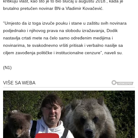
kritikuju vlast, kao što je to bio slučaj u augustu 2018., kada je
brutalno pretučen novinar BN-a Vladimir Kovačević.
“Umjesto da iz toga izvuče pouku i stane u zaštitu svih novinara
podjednako i njihovog prava na slobodu izražavanja, Dodik
nastavlja crtati mete na čelo samo određenim medijima i
novinarima, te svakodnevno vršiti pritisak i verbalno nasilje sa
ciljem zavođenja političke i institucionalne cenzure”, naveli su.
(N1)