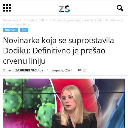
Naslovnica
Novosti
BiH
Novinarka koja se suprotstavila Dodiku: Definitivno je
prešao crvenu liniju
NOVOSTI
BIH
Novinarka koja se suprotstavila
Dodiku: Definitivno je prešao
crvenu liniju
Objavio
ZASREBRENICU.ba
-
1 listopada, 2021
23