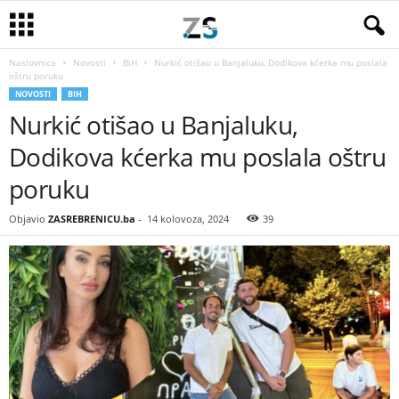
Naslovnica
Novosti
BiH
Nurkić otišao u Banjaluku, Dodikova kćerka mu poslala
oštru poruku
NOVOSTI
BIH
Nurkić otišao u Banjaluku,
Dodikova kćerka mu poslala oštru
poruku
Objavio
ZASREBRENICU.ba
-
14 kolovoza, 2024
39