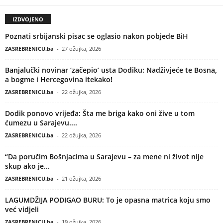
IZDVOJENO
Poznati srbijanski pisac se oglasio nakon pobjede BiH
ZASREBRENICU.ba
-
27 ožujka, 2026
Banjalučki novinar ‘začepio’ usta Dodiku: Nadživjeće te Bosna,
a bogme i Hercegovina itekako!
ZASREBRENICU.ba
-
22 ožujka, 2026
Dodik ponovo vrijeđa: Šta me briga kako oni žive u tom
ćumezu u Sarajevu....
ZASREBRENICU.ba
-
22 ožujka, 2026
“Da poručim Bošnjacima u Sarajevu – za mene ni život nije
skup ako je...
ZASREBRENICU.ba
-
21 ožujka, 2026
LAGUMDŽIJA PODIGAO BURU: To je opasna matrica koju smo
već vidjeli
ZASREBRENICU.ba
-
19 ožujka, 2026