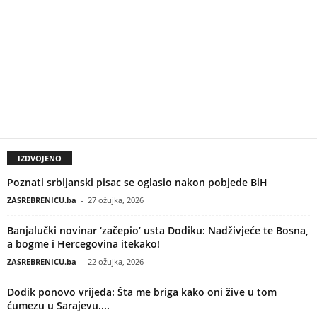
IZDVOJENO
Poznati srbijanski pisac se oglasio nakon pobjede BiH
ZASREBRENICU.ba
-
27 ožujka, 2026
Banjalučki novinar ‘začepio’ usta Dodiku: Nadživjeće te Bosna,
a bogme i Hercegovina itekako!
ZASREBRENICU.ba
-
22 ožujka, 2026
Dodik ponovo vrijeđa: Šta me briga kako oni žive u tom
ćumezu u Sarajevu....