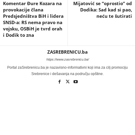
Komentar Đure Kozara na
Mijatović se “oprostio” od
provokacije člana
Dodika: Sad kad si pao,
Predsjedništva BiH i lidera
neću te šutirati
SNSD-a: RS nema pravo na
vojsku, OSBiH je tvrd orah
i Dodik to zna
ZASREBRENICU.ba
https://www.zasrebrenicu.ba/
Portal zaSrebrenicu.ba je nazavisno-informativni koji ima za cilj promociju
Srebrenice i dešavanja na području opštine.