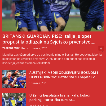
BRITANSKI GUARDIAN PIŠE: Italija je opet
propustila odlazak na Svjetsko prvenstvo,...
ZASREBRENICU.ba
-
1 travnja, 2026
0
Mundijal zaslužen od prve do posljednje minute Bosna i Hercegovina izborila
je plasman na Svjetsko prvenstvo 2026. godine pobjedom nad Italijom u
izvođenju jedanaesteraca rezultatom...
AUSTRIJSKI MEDIJI ODUŠEVLJENI BOSNOM I
HERCEGOVINOM: Pazite šta su napisali o...
1 travnja, 2026
U Zenici besplatna hrana, kafa, kolači,
parking i turistička tura za...
31 ožujka, 2026