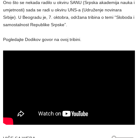
Ono što se nekada radilo u okviru SANU (Srpska akademija nauka i
umjetnosti) sada se radi u okviru UNS-a (Udruženje novinara
Srbije). U Beogradu je, 7. oktobra, održana tribina o temi “Sloboda i
samostalnost Republike Srpske”.
Pogledajte Dodikov govor na ovoj tribini.