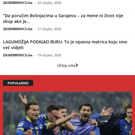
ZASREBRENICU.ba
-
22 ožujka, 2026
“Da poručim Bošnjacima u Sarajevu – za mene ni život nije
skup ako je...
ZASREBRENICU.ba
-
21 ožujka, 2026
LAGUMDŽIJA PODIGAO BURU: To je opasna matrica koju smo
već vidjeli
ZASREBRENICU.ba
-
19 ožujka, 2026
Učitaj više
POPULARNO