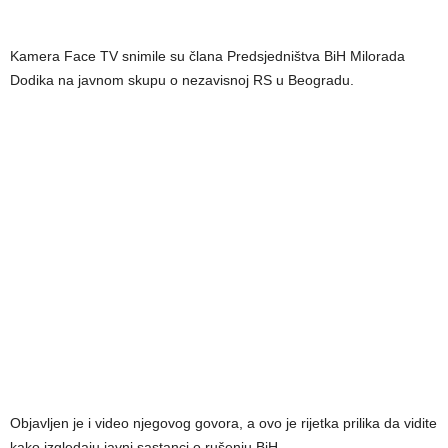
Kamera Face TV snimile su člana Predsjedništva BiH Milorada
Dodika na javnom skupu o nezavisnoj RS u Beogradu.
Objavljen je i video njegovog govora, a ovo je rijetka prilika da vidite
kako izgledaju javni sastanci o rušenju BiH.