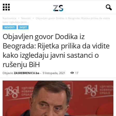
Naslovnica
Novosti
Objavljen govor Dodika iz Beograda: Rijetka prilika da vidite
kako izgledaju javni...
NOVOSTI
SVIJET
Objavljen govor Dodika iz
Beograda: Rijetka prilika da vidite
kako izgledaju javni sastanci o
rušenju BiH
Objavio
ZASREBRENICU.ba
-
9 listopada, 2021
17