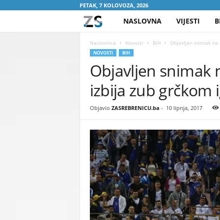
PETAK, 7 KOLOVOZA, 2026
NASLOVNA
VIJESTI
B
Z
A
Naslovnica
Novosti
BiH
Objavljen snimak na k
NOVOSTI
BIH
Objavljen snimak n
S
izbija zub grčkom 
R
E
Objavio
ZASREBRENICU.ba
-
10 lipnja, 2017
B
R
E
N
I