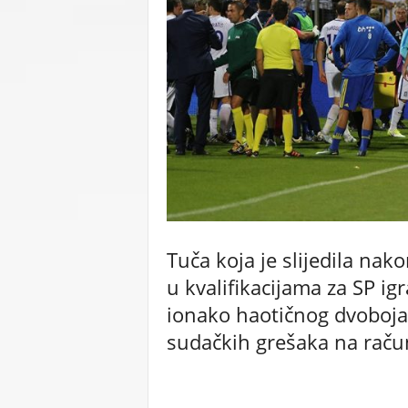
C
U
Tuča koja je slijedila nak
u kvalifikacijama za SP igr
ionako haotičnog dvoboja
sudačkih grešaka na račun