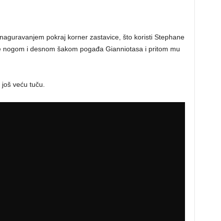
u naguravanjem pokraj korner zastavice, što koristi Stephane
, te nogom i desnom šakom pogađa Gianniotasa i pritom mu
još veću tuču.