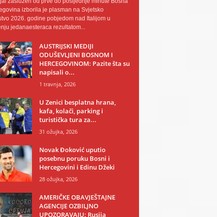
al zaslužen od prve do posljednje minute Bosna
egovina izborila je plasman na Svjetsko
tvo 2026. godine pobjedom nad Italijom u
nju jedanaesteraca rezultatom...
AUSTRIJSKI MEDIJI
ODUŠEVLJENI BOSNOM I
HERCEGOVINOM: Pazite šta su
napisali o...
1 travnja, 2026
U Zenici besplatna hrana,
kafa, kolači, parking i
turistička tura za...
31 ožujka, 2026
Novak Đoković uputio
posebnu poruku Bosni i
Hercegovini i Edinu Džeki
28 ožujka, 2026
AMERIČKE OBAVJEŠTAJNE
AGENCIJE OZBILJNO
UPOZORAVAJU: Rusija