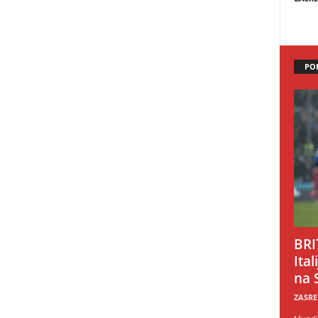
PO
BRI
Ital
na 
ZASRE