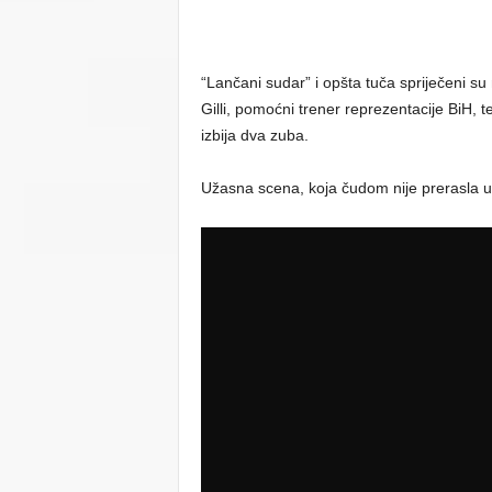
“Lančani sudar” i opšta tuča spriječeni s
Gilli, pomoćni trener reprezentacije BiH
izbija dva zuba.
Užasna scena, koja čudom nije prerasla u 