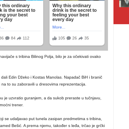
vijače s tribina Bilinog Polja, bilo je za očekivati ovako
dali Edin Džeko i Kostas Manolas. Napadač BiH i branič
i na to su zaboravili u dresovima reprezentacija.
u je uzvratio guranjem, a da sukob preraste u tučnjavu,
moćni trener.
ji se udaljavao put tunela zasipan predmetima s tribina,
med Bešić. A prema njemu, također s leđa, trčao je grčki