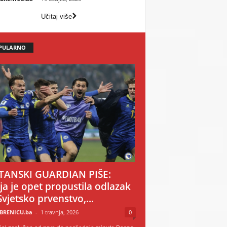
Učitaj više
PULARNO
TANSKI GUARDIAN PIŠE:
ija je opet propustila odlazak
Svjetsko prvenstvo,...
BRENICU.ba
-
1 travnja, 2026
0