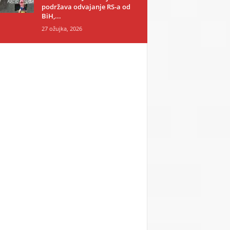
podržava odvajanje RS-a od
BiH,...
27 ožujka, 2026