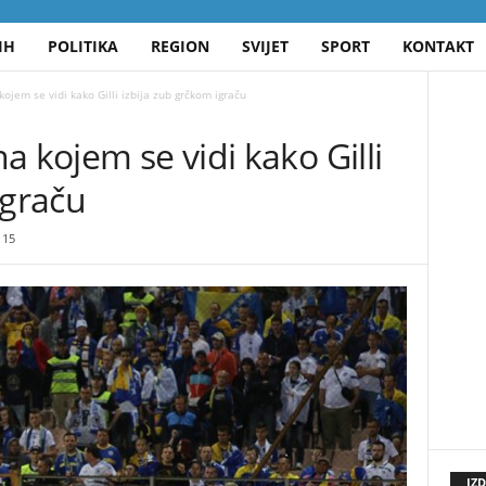
IH
POLITIKA
REGION
SVIJET
SPORT
KONTAKT
ojem se vidi kako Gilli izbija zub grčkom igraču
a kojem se vidi kako Gilli
igraču
15
IZ