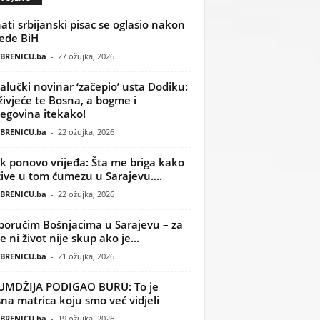
ati srbijanski pisac se oglasio nakon
ede BiH
BRENICU.ba
-
27 ožujka, 2026
alučki novinar ‘začepio’ usta Dodiku:
ivjeće te Bosna, a bogme i
egovina itekako!
BRENICU.ba
-
22 ožujka, 2026
k ponovo vrijeđa: Šta me briga kako
žive u tom ćumezu u Sarajevu....
BRENICU.ba
-
22 ožujka, 2026
poručim Bošnjacima u Sarajevu – za
 ni život nije skup ako je...
BRENICU.ba
-
21 ožujka, 2026
UMDŽIJA PODIGAO BURU: To je
na matrica koju smo već vidjeli
BRENICU.ba
-
19 ožujka, 2026