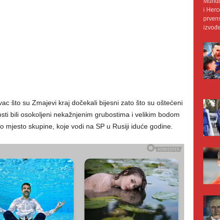
Mundij
i Herc
prvens
izvođe
rivac što su Zmajevi kraj dočekali bijesni zato što su oštećeni
ti bili osokoljeni nekažnjenim grubostima i velikim bodom
o mjesto skupine, koje vodi na SP u Rusiji iduće godine.