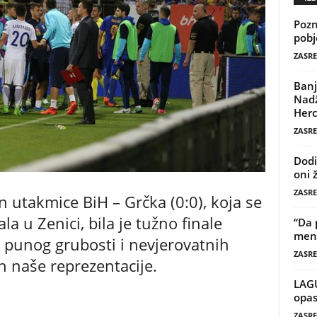
Pozn
pobj
ZASRE
Banj
Nadž
Herc
ZASRE
Dodi
oni 
ZASRE
on utakmice BiH – Grčka (0:0), koja se
ala u Zenici, bila je tužno finale
“Da 
mene
 punog grubosti i nevjerovatnih
ZASRE
 naše reprezentacije.
LAG
opas
ZASRE