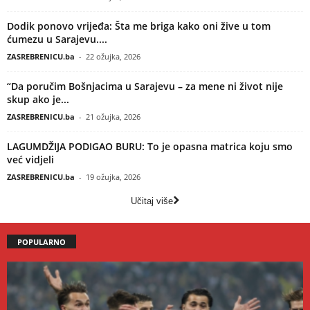
Dodik ponovo vrijeđa: Šta me briga kako oni žive u tom
ćumezu u Sarajevu....
ZASREBRENICU.ba
-
22 ožujka, 2026
“Da poručim Bošnjacima u Sarajevu – za mene ni život nije
skup ako je...
ZASREBRENICU.ba
-
21 ožujka, 2026
LAGUMDŽIJA PODIGAO BURU: To je opasna matrica koju smo
već vidjeli
ZASREBRENICU.ba
-
19 ožujka, 2026
Učitaj više
POPULARNO