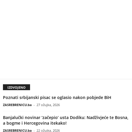
IZDVOJENO
Poznati srbijanski pisac se oglasio nakon pobjede BiH
ZASREBRENICU.ba
-
27 ožujka, 2026
Banjalučki novinar ‘začepio’ usta Dodiku: Nadživjeće te Bosna,
a bogme i Hercegovina itekako!
ZASREBRENICU.ba
-
22 ožujka, 2026