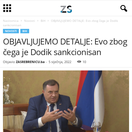
Naslovnica
Novosti
BiH
OBJAVLJUJEMO DETALJE: Evo zbog čega je Dodik
sankcionisan
NOVOSTI
BIH
OBJAVLJUJEMO DETALJE: Evo zbog
čega je Dodik sankcionisan
Objavio
ZASREBRENICU.ba
-
5 siječnja, 2022
10