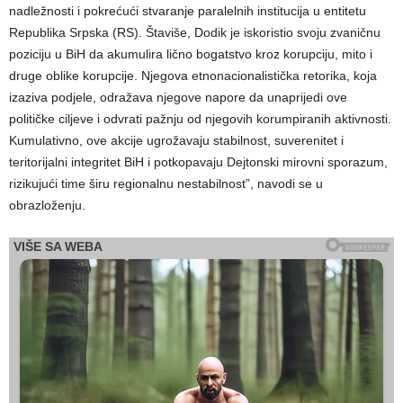
nadležnosti i pokrećući stvaranje paralelnih institucija u entitetu
Republika Srpska (RS). Štaviše, Dodik je iskoristio svoju zvaničnu
poziciju u BiH da akumulira lično bogatstvo kroz korupciju, mito i
druge oblike korupcije. Njegova etnonacionalistička retorika, koja
izaziva podjele, odražava njegove napore da unaprijedi ove
političke ciljeve i odvrati pažnju od njegovih korumpiranih aktivnosti.
Kumulativno, ove akcije ugrožavaju stabilnost, suverenitet i
teritorijalni integritet BiH i potkopavaju Dejtonski mirovni sporazum,
rizikujući time širu regionalnu nestabilnost”, navodi se u
obrazloženju.