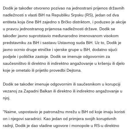
Dodik je također otvoreno pozivao na jednostrani prijenos državnih
nadležnosti s vlasti BiH na Republiku Srpsku (RS), jedan od dva
entiteta koja čine BiH zajedno s Brčko distriktom, i poduzeo je akcije
u pravcu jednostranog prijenosa nadležnosti države. Dodik se
također javno suprotstavio međunarodno imenovanom visokom
predstavniku za BiH i sastavu Ustavnog suda BiH. Uz to, Dodik je
javno ocrnio druge etničke i vjerske grupe u BiH, dodatno sijući
podjele i političke zastoje. Dodik se imenuje odgovornim za
saučesništvo ili direktno ili indirektno angažovanje u kršenju ili djelo
koje je ometalo ili prijetilo provedbi Dejtona.
Dodik se također imenuje odgovornim ili saučesnikom u korupciji
vezanoj za Zapadni Balkan ili direktno ili indirektno angažovanje u
njoj.
“Naime, uspostavio je patronažnu mrežu u BiH od koje imaju koristi
on i njegovi saradnici. Kao jedan od primjera svojih koruptivnih
radnji, Dodik je dao vladine ugovore i monopole u RS-u direktno