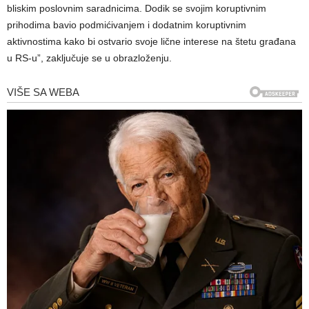
bliskim poslovnim saradnicima. Dodik se svojim koruptivnim
prihodima bavio podmićivanjem i dodatnim koruptivnim
aktivnostima kako bi ostvario svoje lične interese na štetu građana
u RS-u”, zaključuje se u obrazloženju.