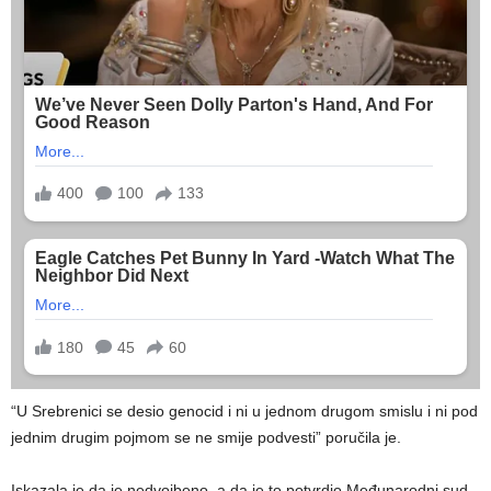
“U Srebrenici se desio genocid i ni u jednom drugom smislu i ni pod
jednim drugim pojmom se ne smije podvesti” poručila je.
Iskazala je da je nedvojbeno, a da je to potvrdio Međunarodni sud