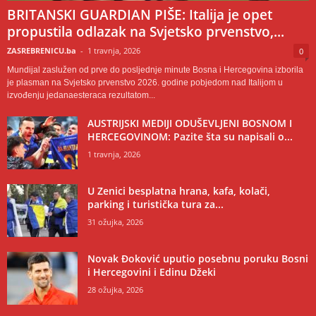
BRITANSKI GUARDIAN PIŠE: Italija je opet
propustila odlazak na Svjetsko prvenstvo,...
ZASREBRENICU.ba
-
1 travnja, 2026
0
Mundijal zaslužen od prve do posljednje minute Bosna i Hercegovina izborila
je plasman na Svjetsko prvenstvo 2026. godine pobjedom nad Italijom u
izvođenju jedanaesteraca rezultatom...
AUSTRIJSKI MEDIJI ODUŠEVLJENI BOSNOM I
HERCEGOVINOM: Pazite šta su napisali o...
1 travnja, 2026
U Zenici besplatna hrana, kafa, kolači,
parking i turistička tura za...
31 ožujka, 2026
Novak Đoković uputio posebnu poruku Bosni
i Hercegovini i Edinu Džeki
28 ožujka, 2026