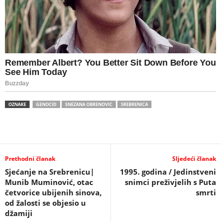
OZNAKE
GENOCID
SNEZANA OBRENOVIC
SREBRENICA
Prethodni članak
Sljedeći članak
Sjećanje na Srebrenicu|
1995. godina / Jedinstveni
Munib Muminović, otac
snimci preživjelih s Puta
četvorice ubijenih sinova,
smrti
od žalosti se objesio u
džamiji