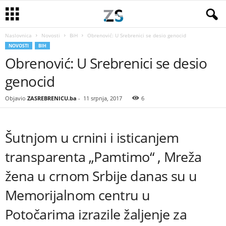
Naslovnica
Novosti
BiH
Obrenović: U Srebrenici se desio genocid
NOVOSTI
BIH
Obrenović: U Srebrenici se desio
genocid
Objavio
ZASREBRENICU.ba
-
11 srpnja, 2017
6
Šutnjom u crnini i isticanjem
transparenta „Pamtimo“ , Mreža
žena u crnom Srbije danas su u
Memorijalnom centru u
Potočarima izrazile žaljenje za