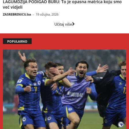
LAGUMDŽIJA PODIGAO BURU: To je opasna matrica koju smo
već vidjeli
ZASREBRENICU.ba
-
19 ožujka, 2026
Učitaj više
POPULARNO