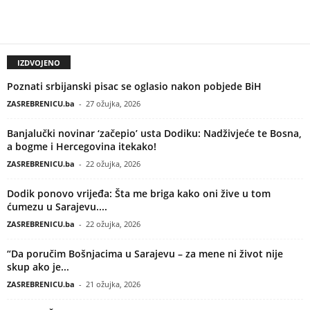
IZDVOJENO
Poznati srbijanski pisac se oglasio nakon pobjede BiH
ZASREBRENICU.ba
-
27 ožujka, 2026
Banjalučki novinar ‘začepio’ usta Dodiku: Nadživjeće te Bosna,
a bogme i Hercegovina itekako!
ZASREBRENICU.ba
-
22 ožujka, 2026
Dodik ponovo vrijeđa: Šta me briga kako oni žive u tom
ćumezu u Sarajevu....
ZASREBRENICU.ba
-
22 ožujka, 2026
“Da poručim Bošnjacima u Sarajevu – za mene ni život nije
skup ako je...
ZASREBRENICU.ba
-
21 ožujka, 2026