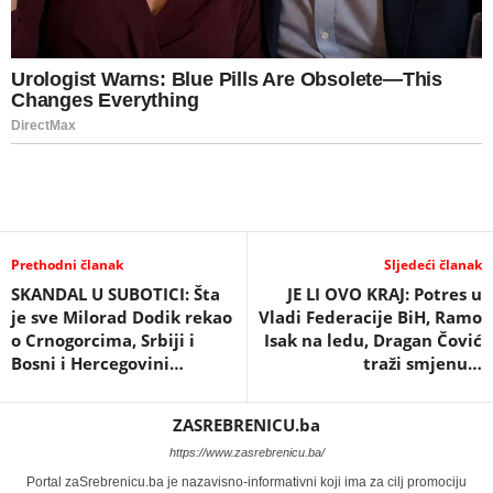
Prethodni članak
Sljedeći članak
SKANDAL U SUBOTICI: Šta
JE LI OVO KRAJ: Potres u
je sve Milorad Dodik rekao
Vladi Federacije BiH, Ramo
o Crnogorcima, Srbiji i
Isak na ledu, Dragan Čović
Bosni i Hercegovini…
traži smjenu…
ZASREBRENICU.ba
https://www.zasrebrenicu.ba/
Portal zaSrebrenicu.ba je nazavisno-informativni koji ima za cilj promociju