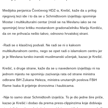
Medijska perjanica Čovićevog HDZ-a, Krešić, kaže da u prilog
njegovoj tezi ide i to da se u Schmidtovom izvještaju spominje
Mostar i multikulturalni centar (misli se na Mevlanu iako se ne
spominje) kroz kritiku mostarskom gradonačelniku Mariju Kordiću,
da on ne prihvaća nešto takvo, odnosno hrvatskoj strani.
-Radi se o klasičnoj podvali. Ne radi se ni o kakvom
multikulturalnom centru, nego se opet radi o islamskom centru jer
je je Mevlana tursko-iranski muslimanski učenjak, kazao je Krešić.
Krešić, s druge strane, kaže da se u navedenom izvještaju ni na
jednom mjestu ne spominju zazivanja rata od strane ministra
odbrane BiH Zukana Heleza, ministra unutarnjih poslova FBiH
Rame Isaka ili prijetnje dronovima i haubicama.
-Nije to samo stvar Schmidtovih izvješća. To je dio jedne šire priče,
kazao je Krešić i dodao da prema press-clippinzima koje dobivaju