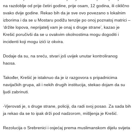
na razdoblje od prije četiri godine, prije osam, 12 godina, ili ciklično
svako dvije godine. Rekao bih da je sve ovo povezano s lokalnim
izborima i da se u Mostaru podižu tenzije po onoj poznatoj matrici –
‘držite lopova, neprijatelj vam je onaj s druge strane’, kazao je
Krešić poručivši da se u ovakvim okolnostima mogu dogoditi i
incidenti koji mogu izići iz okvira.
Dodaje da su, na sreću, stvari još uvijek unutar kontroliranog
haosa.
Također, Krešić je istaknuo da je iz razgovora s pripadnicima
navijačkih grupa, ali i nekih drugih institucija, stekao dojam da su
ljudi zabrinuti.
-Vjerovati je, s druge strane, policiji, da radi svoj posao. Za sada bih
ja rekao da se to ipak drži pod nadzorom, mišljenja je Krešić.
Rezolucija o Srebrenici i osjećaj prema muslimanskom dijelu svijeta