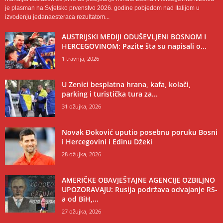
je plasman na Svjetsko prvenstvo 2026. godine pobjedom nad Italijom u
izvođenju jedanaesteraca rezultatom...
AUSTRIJSKI MEDIJI ODUŠEVLJENI BOSNOM I
HERCEGOVINOM: Pazite šta su napisali o...
1 travnja, 2026
U Zenici besplatna hrana, kafa, kolači,
parking i turistička tura za...
31 ožujka, 2026
Novak Đoković uputio posebnu poruku Bosni
i Hercegovini i Edinu Džeki
28 ožujka, 2026
AMERIČKE OBAVJEŠTAJNE AGENCIJE OZBILJNO
UPOZORAVAJU: Rusija podržava odvajanje RS-
a od BiH,...
27 ožujka, 2026