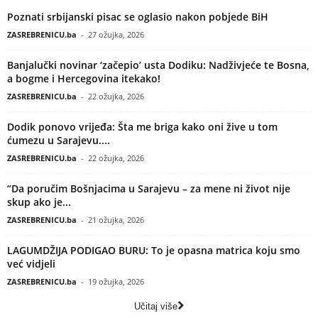
Poznati srbijanski pisac se oglasio nakon pobjede BiH
ZASREBRENICU.ba
-
27 ožujka, 2026
Banjalučki novinar ‘začepio’ usta Dodiku: Nadživjeće te Bosna,
a bogme i Hercegovina itekako!
ZASREBRENICU.ba
-
22 ožujka, 2026
Dodik ponovo vrijeđa: Šta me briga kako oni žive u tom
ćumezu u Sarajevu....
ZASREBRENICU.ba
-
22 ožujka, 2026
“Da poručim Bošnjacima u Sarajevu – za mene ni život nije
skup ako je...
ZASREBRENICU.ba
-
21 ožujka, 2026
LAGUMDŽIJA PODIGAO BURU: To je opasna matrica koju smo
već vidjeli
ZASREBRENICU.ba
-
19 ožujka, 2026
Učitaj više