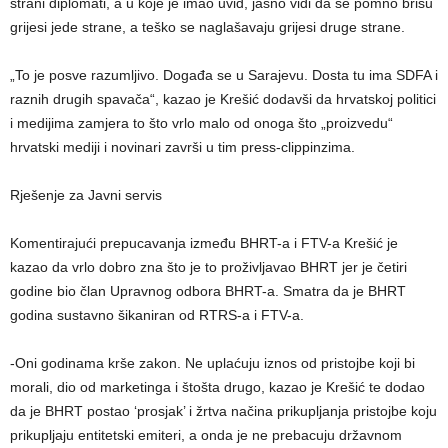
strani diplomati, a u koje je imao uvid, jasno vidi da se pomno brišu
grijesi jede strane, a teško se naglašavaju grijesi druge strane.
„To je posve razumljivo. Događa se u Sarajevu. Dosta tu ima SDFA i
raznih drugih spavača“, kazao je Krešić dodavši da hrvatskoj politici
i medijima zamjera to što vrlo malo od onoga što „proizvedu“
hrvatski mediji i novinari završi u tim press-clippinzima.
Rješenje za Javni servis
Komentirajući prepucavanja između BHRT-a i FTV-a Krešić je
kazao da vrlo dobro zna što je to proživljavao BHRT jer je četiri
godine bio član Upravnog odbora BHRT-a. Smatra da je BHRT
godina sustavno šikaniran od RTRS-a i FTV-a.
-Oni godinama krše zakon. Ne uplaćuju iznos od pristojbe koji bi
morali, dio od marketinga i štošta drugo, kazao je Krešić te dodao
da je BHRT postao ‘prosjak’ i žrtva načina prikupljanja pristojbe koju
prikupljaju entitetski emiteri, a onda je ne prebacuju državnom