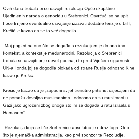
Ovih dana trebala bi se usvojiti rezolucija Opće skupštine
Ujedinjenih naroda o genocidu u Srebrenici. Osvrćući se na upit
hoće li njeno eventualno usvajanje izazvati dodatne tenzije u BiH,
Krešić je kazao da se to već dogodilo.
-Moj pogled na ono što se događa s rezolucijom je da ona ima
kontekst, a kontekst je međunarodni. Rezolucija o Srebrenici
trebala se usvojiti prije devet godina, i to pred Vijećem sigurnosti
UN-a i onda joj se dogodila blokada od strane Rusije odnosno Kine,
kazao je Krešić.
Krešić je kazao da je „zapadni svijet trenutno pritisnut osjećajem da
ne pomažu dovoljno muslimanima., odnosno da su muslimani u
Gazi jako ugroženi zbog onoga što im se događa u ratu Izraela s
Hamasom“.
-Rezolucija koja se tiče Srebrenice apsolutno je odraz toga. Ono
što je njemačka administracija, kao prvi sponzor te Rezolucije,