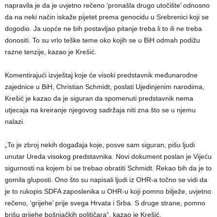
napravila je da je uvjetno rečeno ‘pronašla drugo utočište’ odnosno
da na neki način iskaže pijetet prema genocidu u Srebrenici koji se
dogodio. Ja uopće ne bih postavljao pitanje treba li to ili ne treba
donositi. To su vrlo teške teme oko kojih se u BiH odmah podižu
razne tenzije, kazao je Krešić.
Komentirajući izvještaj koje će visoki predstavnik međunarodne
zajednice u BiH, Christian Schmidt, poslati Ujedinjenim narodima,
Krešić je kazao da je siguran da spomenuti predstavnik nema
utjecaja na kreiranje njegovog sadržaja niti zna što se u njemu
nalazi.
„To je zbroj nekih događaja koje, posve sam siguran, pišu ljudi
unutar Ureda visokog predstavnika. Novi dokument poslan je Vijeću
sigurnosti na kojem bi se trebao obratiti Schmidt. Rekao bih da je to
gomila gluposti. Ono što su napisali ljudi iz OHR-a točno se vidi da
je to rukopis SDFA zaposlenika u OHR-u koji pomno bilježe, uvjetno
rečeno, ‘grijehe’ prije svega Hrvata i Srba. S druge strane, pomno
brišu grijehe bošnjačkih političara“, kazao je Krešić.