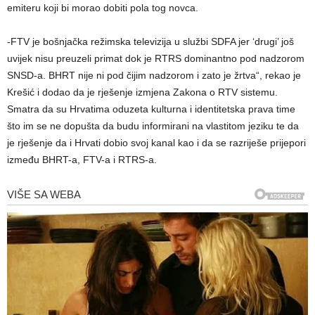
emiteru koji bi morao dobiti pola tog novca.
-FTV je bošnjačka režimska televizija u službi SDFA jer ‘drugi’ još
uvijek nisu preuzeli primat dok je RTRS dominantno pod nadzorom
SNSD-a. BHRT nije ni pod čijim nadzorom i zato je žrtva“, rekao je
Krešić i dodao da je rješenje izmjena Zakona o RTV sistemu.
Smatra da su Hrvatima oduzeta kulturna i identitetska prava time
što im se ne dopušta da budu informirani na vlastitom jeziku te da
je rješenje da i Hrvati dobio svoj kanal kao i da se razriješe prijepori
između BHRT-a, FTV-a i RTRS-a.