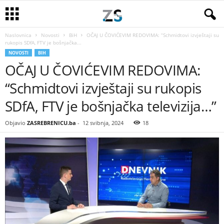
Naslovnica
Novosti
BiH
OČAJ U ČOVIĆEVIM REDOVIMA: “Schmidtovi izvještaji su
rukopis SDfA, FTV je bošnjačka...
NOVOSTI
BIH
OČAJ U ČOVIĆEVIM REDOVIMA:
“Schmidtovi izvještaji su rukopis
SDfA, FTV je bošnjačka televizija…”
Objavio
ZASREBRENICU.ba
-
12 svibnja, 2024
18