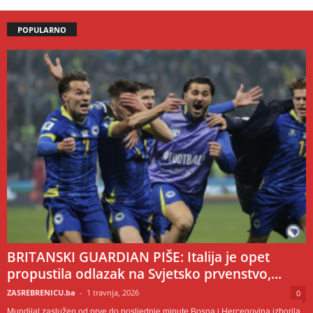
POPULARNO
BRITANSKI GUARDIAN PIŠE: Italija je opet
propustila odlazak na Svjetsko prvenstvo,...
ZASREBRENICU.ba
-
1 travnja, 2026
0
Mundijal zaslužen od prve do posljednje minute Bosna i Hercegovina izborila