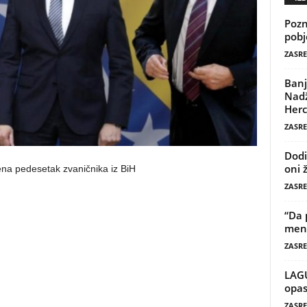
Pozn
pobj
ZASRE
Banj
Nadž
Herc
ZASRE
Dodi
oni 
ena pedesetak zvaničnika iz BiH
ZASRE
“Da 
mene
ZASRE
LAG
opas
ZASRE