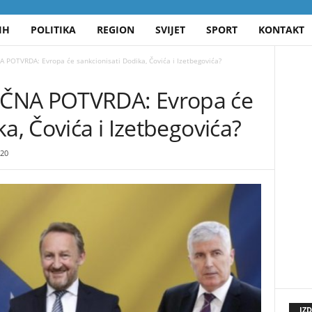
IH
POLITIKA
REGION
SVIJET
SPORT
KONTAKT
POTVRDA: Evropa će sankcionisati Dodika, Čovića i Izetbegovića?
ČNA POTVRDA: Evropa će
a, Čovića i Izetbegovića?
20
IZ