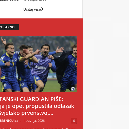
Učitaj više
PULARNO
TANSKI GUARDIAN PIŠE:
ija je opet propustila odlazak
Svjetsko prvenstvo,...
BRENICU.ba
-
1 travnja, 2026
0