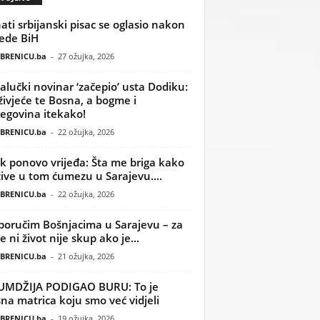
ati srbijanski pisac se oglasio nakon
ede BiH
BRENICU.ba
-
27 ožujka, 2026
alučki novinar ‘začepio’ usta Dodiku:
ivjeće te Bosna, a bogme i
egovina itekako!
BRENICU.ba
-
22 ožujka, 2026
k ponovo vrijeđa: Šta me briga kako
žive u tom ćumezu u Sarajevu....
BRENICU.ba
-
22 ožujka, 2026
poručim Bošnjacima u Sarajevu – za
 ni život nije skup ako je...
BRENICU.ba
-
21 ožujka, 2026
UMDŽIJA PODIGAO BURU: To je
na matrica koju smo već vidjeli
BRENICU.ba
-
19 ožujka, 2026