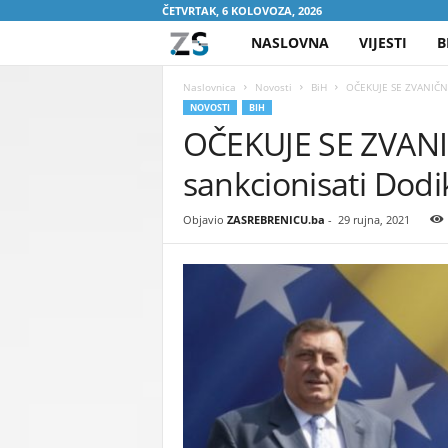
ČETVRTAK, 6 KOLOVOZA, 2026
NASLOVNA
VIJESTI
B
Z
A
Naslovnica
Novosti
BiH
OČEKUJE SE ZVANIČNA 
NOVOSTI
BIH
OČEKUJE SE ZVANI
S
sankcionisati Dodik
R
E
Objavio
ZASREBRENICU.ba
-
29 rujna, 2021
B
R
E
N
I