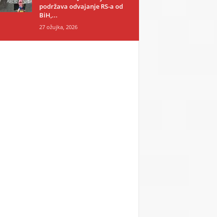
podržava odvajanje RS-a od
BiH,...
27 ožujka, 2026