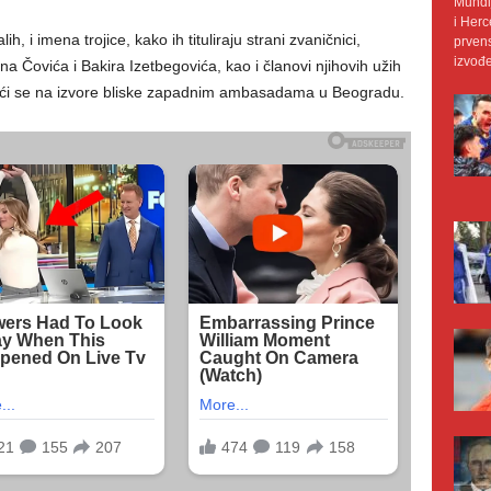
Mundij
i Herc
h, i imena trojice, kako ih tituliraju strani zvaničnici,
prvens
izvođe
a Čovića i Bakira Izetbegovića, kao i članovi njihovih užih
ajući se na izvore bliske zapadnim ambasadama u Beogradu.