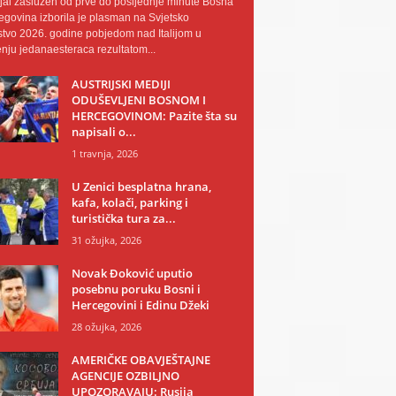
al zaslužen od prve do posljednje minute Bosna
egovina izborila je plasman na Svjetsko
tvo 2026. godine pobjedom nad Italijom u
nju jedanaesteraca rezultatom...
AUSTRIJSKI MEDIJI
ODUŠEVLJENI BOSNOM I
HERCEGOVINOM: Pazite šta su
napisali o...
1 travnja, 2026
U Zenici besplatna hrana,
kafa, kolači, parking i
turistička tura za...
31 ožujka, 2026
Novak Đoković uputio
posebnu poruku Bosni i
Hercegovini i Edinu Džeki
28 ožujka, 2026
AMERIČKE OBAVJEŠTAJNE
AGENCIJE OZBILJNO
UPOZORAVAJU: Rusija