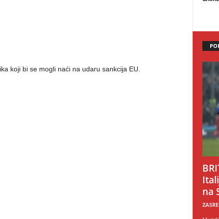
PO
nika koji bi se mogli naći na udaru sankcija EU.
BRI
Ital
na 
ZASRE