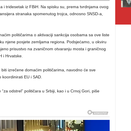
-a i tridesetak iz FBiH. Na spisku su, prema tvrdnjama ovog
finansijera stranaka spomenutog trojca, odnosno SNSD-a,
aćim političarima o aktivaciji sankcija osobama sa ove liste
toku njene posjete zemljama regiona. Podsjećamo, u okviru
i njeno prisustvo na zvaničnom otvaranju mosta i graničnog
H i Hrvatske.
 biti izrečene domaćim političarima, navodno će sve
 koordinirati EU i SAD.
za odstrel” političara u Srbiji, kao i u Crnoj Gori, piše