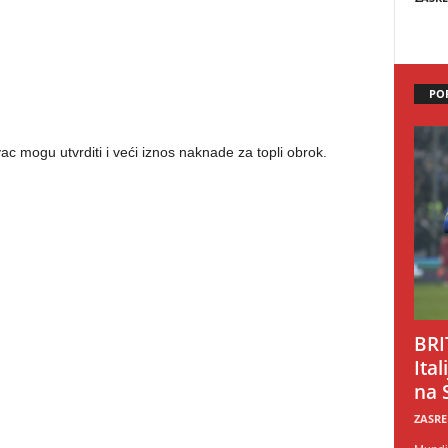
PO
c mogu utvrditi i veći iznos naknade za topli obrok.
BRI
Ital
na 
ZASRE