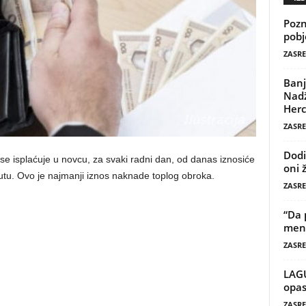
Pozn
pobj
ZASRE
Banj
Nadž
Herc
ZASRE
Dodi
se isplaćuje u novcu, za svaki radni dan, od danas iznosiće
oni 
tu. Ovo je najmanji iznos naknade toplog obroka.
ZASRE
“Da 
mene
ZASRE
LAG
opas
ZASRE