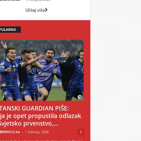
Učitaj više
PULARNO
TANSKI GUARDIAN PIŠE:
ija je opet propustila odlazak
Svjetsko prvenstvo,...
BRENICU.ba
-
1 travnja, 2026
0