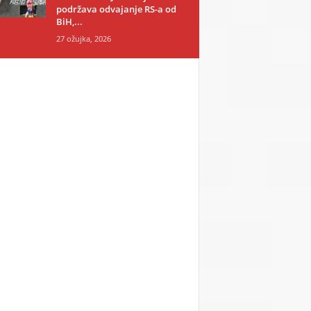
podržava odvajanje RS-a od
BiH,...
27 ožujka, 2026