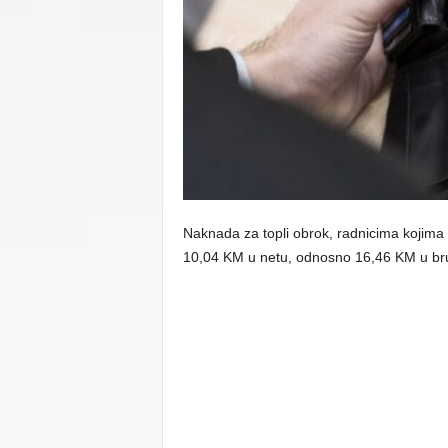
C
U
Naknada za topli obrok, radnicima kojima 
10,04 KM u netu, odnosno 16,46 KM u bru