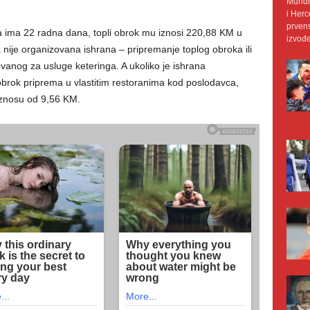
Mundij
i Herc
prvens
ca ima 22 radna dana, topli obrok mu iznosi 220,88 KM u
izvođe
nije organizovana ishrana – pripremanje toplog obroka ili
vanog za usluge keteringa. A ukoliko je ishrana
 obrok priprema u vlastitim restoranima kod poslodavca,
 iznosu od 9,56 KM.