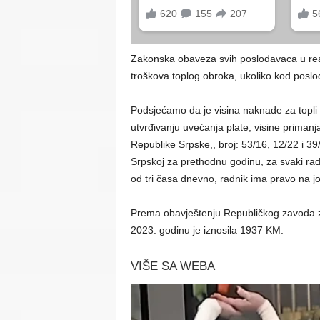
Zakonska obaveza svih poslodavaca u real
troškova toplog obroka, ukoliko kod poslo
Podsjećamo da je visina naknade za topl
utvrđivanju uvećanja plate, visine primanj
Republike Srpske,, broj: 53/16, 12/22 i 39
Srpskoj za prethodnu godinu, za svaki ra
od tri časa dnevno, radnik ima pravo na jo
Prema obavještenju Republičkog zavoda za
2023. godinu je iznosila 1937 KM.