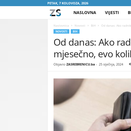
PETAK, 7 KOLOVOZA, 2026
NASLOVNA
VIJESTI
B
Z
A
Naslovnica
Novosti
BiH
Od danas: Ako radnik
NOVOSTI
BIH
Od danas: Ako rad
S
mjesečno, evo koli
R
E
Objavio
ZASREBRENICU.ba
-
25 siječnja, 2024
B
R
E
N
I