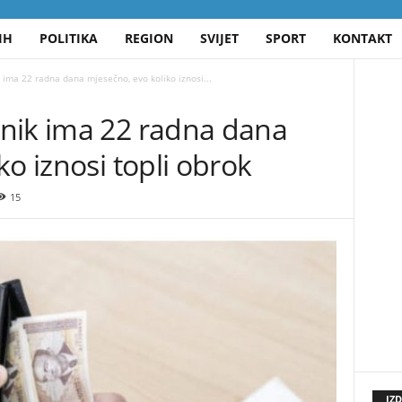
IH
POLITIKA
REGION
SVIJET
SPORT
KONTAKT
 ima 22 radna dana mjesečno, evo koliko iznosi...
nik ima 22 radna dana
ko iznosi topli obrok
15
IZ