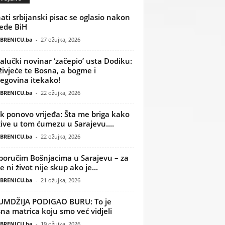
ati srbijanski pisac se oglasio nakon
ede BiH
BRENICU.ba
-
27 ožujka, 2026
alučki novinar ‘začepio’ usta Dodiku:
ivjeće te Bosna, a bogme i
egovina itekako!
BRENICU.ba
-
22 ožujka, 2026
k ponovo vrijeđa: Šta me briga kako
žive u tom ćumezu u Sarajevu....
BRENICU.ba
-
22 ožujka, 2026
poručim Bošnjacima u Sarajevu – za
 ni život nije skup ako je...
BRENICU.ba
-
21 ožujka, 2026
UMDŽIJA PODIGAO BURU: To je
na matrica koju smo već vidjeli
BRENICU.ba
-
19 ožujka, 2026