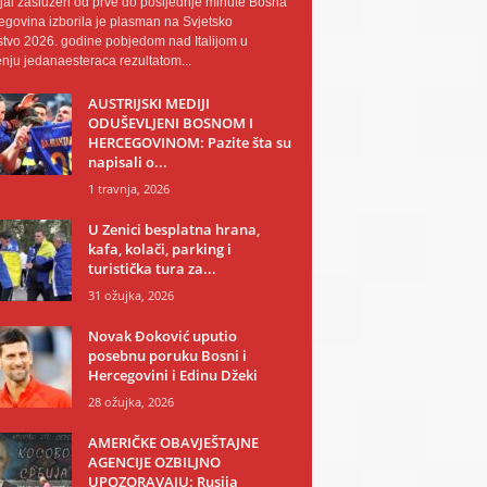
al zaslužen od prve do posljednje minute Bosna
egovina izborila je plasman na Svjetsko
tvo 2026. godine pobjedom nad Italijom u
nju jedanaesteraca rezultatom...
AUSTRIJSKI MEDIJI
ODUŠEVLJENI BOSNOM I
HERCEGOVINOM: Pazite šta su
napisali o...
1 travnja, 2026
U Zenici besplatna hrana,
kafa, kolači, parking i
turistička tura za...
31 ožujka, 2026
Novak Đoković uputio
posebnu poruku Bosni i
Hercegovini i Edinu Džeki
28 ožujka, 2026
AMERIČKE OBAVJEŠTAJNE
AGENCIJE OZBILJNO
UPOZORAVAJU: Rusija