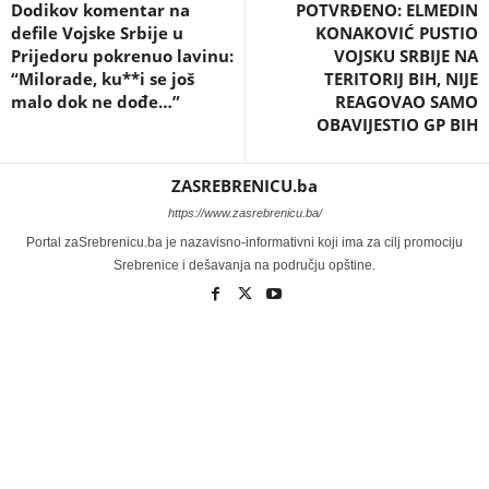
Dodikov komentar na
POTVRĐENO: ELMEDIN
defile Vojske Srbije u
KONAKOVIĆ PUSTIO
Prijedoru pokrenuo lavinu:
VOJSKU SRBIJE NA
“Milorade, ku**i se još
TERITORIJ BIH, NIJE
malo dok ne dođe…”
REAGOVAO SAMO
OBAVIJESTIO GP BIH
ZASREBRENICU.ba
https://www.zasrebrenicu.ba/
Portal zaSrebrenicu.ba je nazavisno-informativni koji ima za cilj promociju
Srebrenice i dešavanja na području opštine.