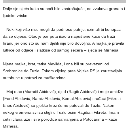
Dalje sje sjeća kako su noći bile zastrašujuće, od zvukova granata i
ljudske vriske.
– Neki koji više nisu mogli da podnose patnju, uzimali bi konopac
da se objese. Otac je par puta išao u napuštene kuće da traži
hranu jer ono što su nam djelili nije bilo dovoljno. A majka je pravila
lutkice od odjeće i slatkiše od samog šećera – sjeća se Mirnesa.
Njena majka, brat, tetka Mevlida, i ona bili su prevezeni od
Srebrenice do Tuzle. Tokom cijelog puta Vojska RS je zaustavljala
autobuse u potrazi za muškarcima.
– Moj otac (Muradif Abidović), djed (Ragib Abidović) i moje amidže
(Ferid Abidović, Ramiz Abidović, Kemal Abidović) i rođaci (Fikret i
Enes Abidović) su pješke kroz šume putovali do Tuzle. Nakon
nekog vremena svi su stigli u Tuzlu osim Ragiba i Fikreta. Imam
četiri člana uže i šire porodice sahranjena u Potočarima – kaže
Mirnesa.