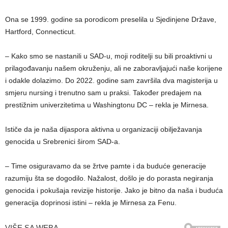
Ona se 1999. godine sa porodicom preselila u Sjedinjene Države,
Hartford, Connecticut.
– Kako smo se nastanili u SAD-u, moji roditelji su bili proaktivni u
prilagođavanju našem okruženju, ali ne zaboravljajući naše korijene
i odakle dolazimo. Do 2022. godine sam završila dva magisterija u
smjeru nursing i trenutno sam u praksi. Također predajem na
prestižnim univerzitetima u Washingtonu DC – rekla je Mirnesa.
Ističe da je naša dijaspora aktivna u organizaciji obilježavanja
genocida u Srebrenici širom SAD-a.
– Time osiguravamo da se žrtve pamte i da buduće generacije
razumiju šta se dogodilo. Nažalost, došlo je do porasta negiranja
genocida i pokušaja revizije historije. Jako je bitno da naša i buduća
generacija doprinosi istini – rekla je Mirnesa za Fenu.