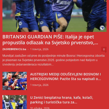
BRITANSKI GUARDIAN PIŠE: Italija je opet
propustila odlazak na Svjetsko prvenstvo,...
ZASREBRENICU.ba
-
1 travnja, 2026
0
Mundijal zaslužen od prve do posljednje minute Bosna i Hercegovina izborila
je plasman na Svjetsko prvenstvo 2026. godine pobjedom nad Italijom u
izvođenju jedanaesteraca rezultatom...
AUSTRIJSKI MEDIJI ODUŠEVLJENI BOSNOM I
HERCEGOVINOM: Pazite šta su napisali o...
1 travnja, 2026
U Zenici besplatna hrana, kafa, kolači,
parking i turistička tura za...
31 ožujka, 2026