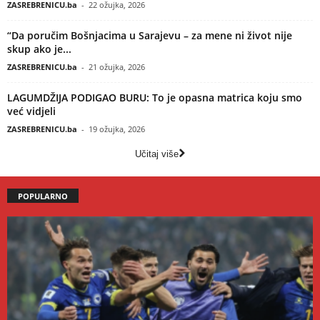
ZASREBRENICU.ba
-
22 ožujka, 2026
“Da poručim Bošnjacima u Sarajevu – za mene ni život nije
skup ako je...
ZASREBRENICU.ba
-
21 ožujka, 2026
LAGUMDŽIJA PODIGAO BURU: To je opasna matrica koju smo
već vidjeli
ZASREBRENICU.ba
-
19 ožujka, 2026
Učitaj više
POPULARNO