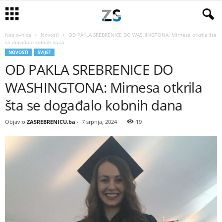
Naslovnica
Novosti
OD PAKLA SREBRENICE DO WASHINGTONA: Mirnesa otkrila šta
se događalo kobnih dana
NOVOSTI
SVIJET
OD PAKLA SREBRENICE DO
WASHINGTONA: Mirnesa otkrila
šta se događalo kobnih dana
Objavio
ZASREBRENICU.ba
-
7 srpnja, 2024
19