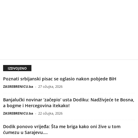
IZDVOJENO
Poznati srbijanski pisac se oglasio nakon pobjede BiH
ZASREBRENICU.ba
-
27 ožujka, 2026
Banjalučki novinar ‘začepio’ usta Dodiku: Nadživjeće te Bosna,
a bogme i Hercegovina itekako!
ZASREBRENICU.ba
-
22 ožujka, 2026
Dodik ponovo vrijeđa: Šta me briga kako oni žive u tom
ćumezu u Sarajevu....