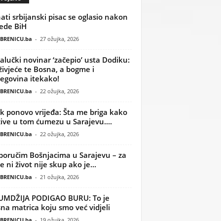
ati srbijanski pisac se oglasio nakon
ede BiH
BRENICU.ba
-
27 ožujka, 2026
alučki novinar ‘začepio’ usta Dodiku:
ivjeće te Bosna, a bogme i
egovina itekako!
BRENICU.ba
-
22 ožujka, 2026
k ponovo vrijeđa: Šta me briga kako
žive u tom ćumezu u Sarajevu....
BRENICU.ba
-
22 ožujka, 2026
poručim Bošnjacima u Sarajevu – za
 ni život nije skup ako je...
BRENICU.ba
-
21 ožujka, 2026
UMDŽIJA PODIGAO BURU: To je
na matrica koju smo već vidjeli
BRENICU.ba
-
19 ožujka, 2026