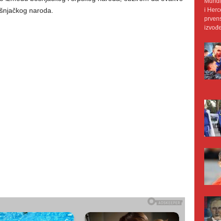
Mundij
ošnjačkog naroda.
i Herc
prvens
izvođe