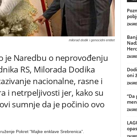
Pozn
pobj
ZASRE
Banj
milorad dodik i genocidni entitet
Nadž
Herc
lo je Naredbu o neprovođenju
ZASRE
ednika RS, Milorada Dodika
Dodi
oni 
zazivanje nacionalne, rasne i
ZASRE
 i netrpeljivosti jer, kako su
“Da 
novi sumnje da je počinio ovo
mene
ZASRE
LAG
opas
Udruženje Pokret “Majke enklave Srebrenica”.
ZASRE