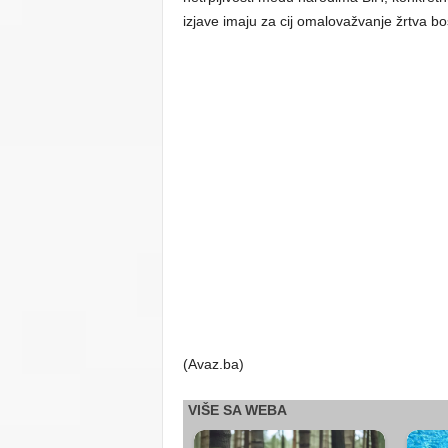
izjave imaju za cij omalovažvanje žrtva b
(Avaz.ba)