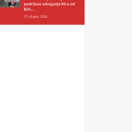
podržava odvajanje RS-a od
BiH,...
27 ožujka, 2026