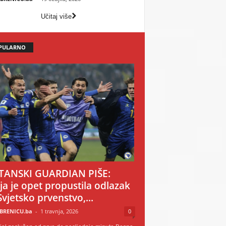
Učitaj više
PULARNO
TANSKI GUARDIAN PIŠE:
ija je opet propustila odlazak
Svjetsko prvenstvo,...
BRENICU.ba
-
1 travnja, 2026
0