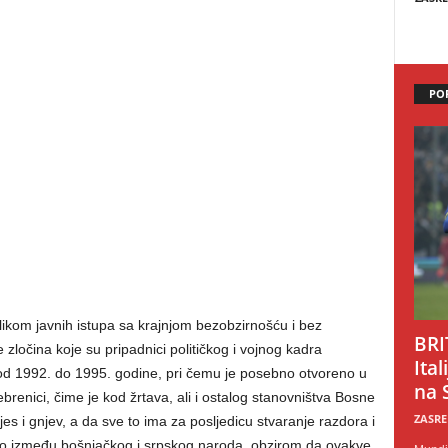
PO
ilikom javnih istupa sa krajnjom bezobzirnošću i bez
BRI
ločina koje su pripadnici političkog i vojnog kadra
Ital
 od 1992. do 1995. godine, pri čemu je posebno otvoreno u
na 
brenici, čime je kod žrtava, ali i ostalog stanovništva Bosne
ZASRE
es i gnjev, a da sve to ima za posljedicu stvaranje razdora i
no između bošnjačkog i srpskog naroda, obzirom da ovakve