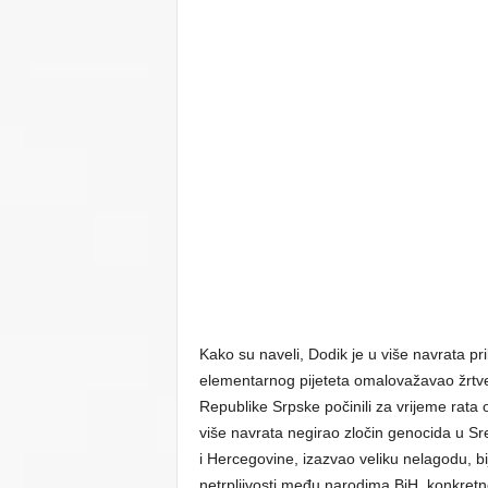
Kako su naveli, Dodik je u više navrata pr
elementarnog pijeteta omalovažavao žrtve z
Republike Srpske počinili za vrijeme rata
više navrata negirao zločin genocida u Sre
i Hercegovine, izazvao veliku nelagodu, bij
netrpljivosti među narodima BiH, konkret