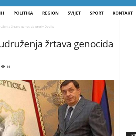
IH
POLITIKA
REGION
SVIJET
SPORT
KONTAKT
uženja žrtava genocida protiv Dodika
udruženja žrtava genocida
14
IZ