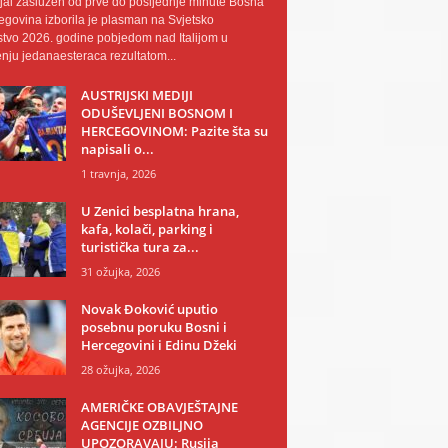
al zaslužen od prve do posljednje minute Bosna
egovina izborila je plasman na Svjetsko
tvo 2026. godine pobjedom nad Italijom u
nju jedanaesteraca rezultatom...
AUSTRIJSKI MEDIJI
ODUŠEVLJENI BOSNOM I
HERCEGOVINOM: Pazite šta su
napisali o...
1 travnja, 2026
U Zenici besplatna hrana,
kafa, kolači, parking i
turistička tura za...
31 ožujka, 2026
Novak Đoković uputio
posebnu poruku Bosni i
Hercegovini i Edinu Džeki
28 ožujka, 2026
AMERIČKE OBAVJEŠTAJNE
AGENCIJE OZBILJNO
UPOZORAVAJU: Rusija