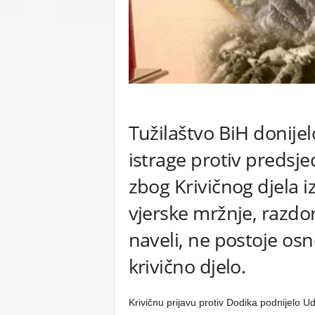
C
U
Tužilaštvo BiH donije
istrage protiv predsj
zbog Krivičnog djela i
vjerske mržnje, razdora
naveli, ne postoje os
krivično djelo.
Krivičnu prijavu protiv Dodika podnijelo 