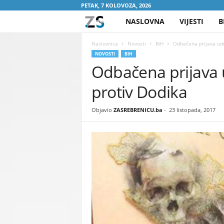
PETAK, 7 KOLOVOZA, 2026
NASLOVNA
VIJESTI
B
Z
A
Naslovnica
Novosti
BiH
Odbačena prijava udr
NOVOSTI
BIH
Odbačena prijava 
S
protiv Dodika
R
E
Objavio
ZASREBRENICU.ba
-
23 listopada, 2017
B
R
E
N
I