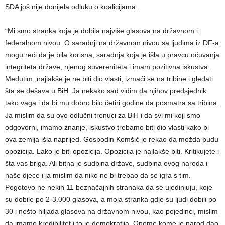
SDA još nije donijela odluku o koalicijama.
“Mi smo stranka koja je dobila najviše glasova na državnom i
federalnom nivou. O saradnji na državnom nivou sa ljudima iz DF-a
mogu reći da je bila korisna, saradnja koja je išla u pravcu očuvanja
integriteta države, njenog suvereniteta i imam pozitivna iskustva.
Međutim, najlakše je ne biti dio vlasti, izmaći se na tribine i gledati
šta se dešava u BiH. Ja nekako sad vidim da njihov predsjednik
tako vaga i da bi mu dobro bilo četiri godine da posmatra sa tribina.
Ja mislim da su ovo odlučni trenuci za BiH i da svi mi koji smo
odgovorni, imamo znanje, iskustvo trebamo biti dio vlasti kako bi
ova zemlja išla naprijed. Gospodin Komšić je rekao da možda budu
opozicija. Lako je biti opozicija. Opozicija je najlakše biti. Kritikujete i
šta vas briga. Ali bitna je sudbina države, sudbina ovog naroda i
naše djece i ja mislim da niko ne bi trebao da se igra s tim.
Pogotovo ne nekih 11 beznačajnih stranaka da se ujedinjuju, koje
su dobile po 2-3.000 glasova, a moja stranka gdje su ljudi dobili po
30 i nešto hiljada glasova na državnom nivou, kao pojedinci, mislim
da imamo kredibilitet i to je demokratija. Onome kome je narod dao