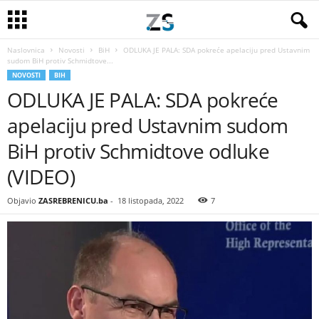
Naslovnica
Novosti
BiH
ODLUKA JE PALA: SDA pokreće apelaciju pred Ustavnim
sudom BiH protiv Schmidtove...
NOVOSTI
BIH
ODLUKA JE PALA: SDA pokreće
apelaciju pred Ustavnim sudom
BiH protiv Schmidtove odluke
(VIDEO)
Objavio
ZASREBRENICU.ba
-
18 listopada, 2022
7