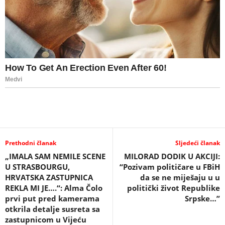
Prethodni članak
Sljedeći članak
„IMALA SAM NEMILE SCENE
MILORAD DODIK U AKCIJI:
U STRASBOURGU,
“Pozivam političare u FBiH
HRVATSKA ZASTUPNICA
da se ne miješaju u u
REKLA MI JE….“: Alma Čolo
politički život Republike
prvi put pred kamerama
Srpske…”
otkrila detalje susreta sa
zastupnicom u Vijeću