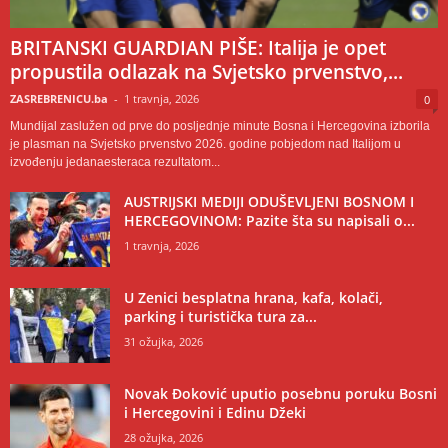
BRITANSKI GUARDIAN PIŠE: Italija je opet
propustila odlazak na Svjetsko prvenstvo,...
ZASREBRENICU.ba
-
1 travnja, 2026
0
Mundijal zaslužen od prve do posljednje minute Bosna i Hercegovina izborila
je plasman na Svjetsko prvenstvo 2026. godine pobjedom nad Italijom u
izvođenju jedanaesteraca rezultatom...
AUSTRIJSKI MEDIJI ODUŠEVLJENI BOSNOM I
HERCEGOVINOM: Pazite šta su napisali o...
1 travnja, 2026
U Zenici besplatna hrana, kafa, kolači,
parking i turistička tura za...
31 ožujka, 2026
Novak Đoković uputio posebnu poruku Bosni
i Hercegovini i Edinu Džeki
28 ožujka, 2026