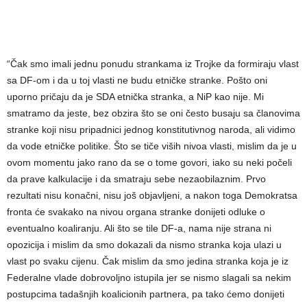
“Čak smo imali jednu ponudu strankama iz Trojke da formiraju vlast
sa DF-om i da u toj vlasti ne budu etničke stranke. Pošto oni
uporno pričaju da je SDA etnička stranka, a NiP kao nije. Mi
smatramo da jeste, bez obzira što se oni često busaju sa članovima
stranke koji nisu pripadnici jednog konstitutivnog naroda, ali vidimo
da vode etničke politike. Što se tiče viših nivoa vlasti, mislim da je u
ovom momentu jako rano da se o tome govori, iako su neki počeli
da prave kalkulacije i da smatraju sebe nezaobilaznim. Prvo
rezultati nisu konačni, nisu još objavljeni, a nakon toga Demokratsa
fronta će svakako na nivou organa stranke donijeti odluke o
eventualno koaliranju. Ali što se tile DF-a, nama nije strana ni
opozicija i mislim da smo dokazali da nismo stranka koja ulazi u
vlast po svaku cijenu. Čak mislim da smo jedina stranka koja je iz
Federalne vlade dobrovoljno istupila jer se nismo slagali sa nekim
postupcima tadašnjih koalicionih partnera, pa tako ćemo donijeti