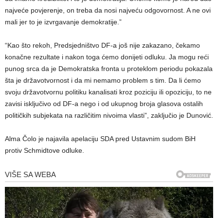
najveće povjerenje, on treba da nosi najveću odgovornost. A ne ovi
mali jer to je izvrgavanje demokratije.”
“Kao što rekoh, Predsjedništvo DF-a još nije zakazano, čekamo
konačne rezultate i nakon toga ćemo donijeti odluku. Ja mogu reći
punog srca da je Demokratska fronta u proteklom periodu pokazala
šta je državotvornost i da mi nemamo problem s tim. Da li ćemo
svoju državotvornu politiku kanalisati kroz poziciju ili opoziciju, to ne
zavisi isključivo od DF-a nego i od ukupnog broja glasova ostalih
političkih subjekata na različitim nivoima vlasti”, zaključio je Dunović.
Alma Čolo je najavila apelaciju SDA pred Ustavnim sudom BiH
protiv Schmidtove odluke.