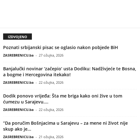
IZDVOJENO
Poznati srbijanski pisac se oglasio nakon pobjede BiH
ZASREBRENICU.ba
-
27 ožujka, 2026
Banjalučki novinar ‘začepio’ usta Dodiku: Nadživjeće te Bosna,
a bogme i Hercegovina itekako!
ZASREBRENICU.ba
-
22 ožujka, 2026
Dodik ponovo vrijeđa: Šta me briga kako oni žive u tom
ćumezu u Sarajevu....
ZASREBRENICU.ba
-
22 ožujka, 2026
“Da poručim Bošnjacima u Sarajevu – za mene ni život nije
skup ako je...
ZASREBRENICU.ba
-
21 ožujka, 2026