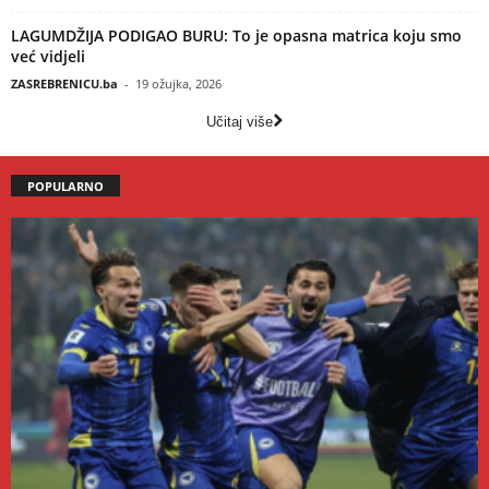
LAGUMDŽIJA PODIGAO BURU: To je opasna matrica koju smo
već vidjeli
ZASREBRENICU.ba
-
19 ožujka, 2026
Učitaj više
POPULARNO